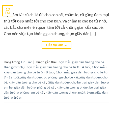
17
Th1
Bạn làm tất cả chỉ là để cho con cái, chăm lo, cố gắng đem mọi
thứ tốt đẹp nhất tới cho con bạn. Và chăm lo cho bé từ nhỏ,
các bậc cha mẹ nên quan tâm tới cả không gian của các bé.
Cho nên việc tạo không gian chung, chọn giấy dán […]
Tiếp tục đọc
→
Đăng trong
Tin Tức
|
Được gắn thẻ
Chọn mẫu giấy dán tường cho bé
theo giới tính
,
Chọn mẫu giấy dán tường cho bé từ 0 - 4 tuổi
,
Chọn mẫu
giấy dán tường cho bé từ 5 - 8 tuổi
,
Chọn mẫu giấy dán tường cho bé từ
9 - 12 tuổi
,
giấy dán tường 3d phòng ngủ cho bé gái
,
giấy dán tường cho
bé
,
giấy dán tường cho bé gái
,
Giấy dán tường cho bé trai
,
giay dan tuong
em be
,
giấy dán tường phòng bé gái
,
giấy dán tường phòng bé trai
,
giấy
dán tường phòng ngủ bé gái
,
giấy dán tường phòng ngủ trẻ em
,
giấy dán
tường trẻ em