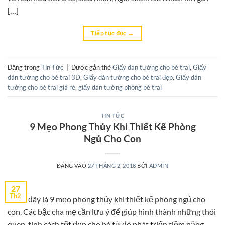
[…]
Tiếp tục đọc
→
Đăng trong
Tin Tức
|
Được gắn thẻ
Giấy dán tường cho bé trai
,
Giấy
dán tường cho bé trai 3D
,
Giấy dán tường cho bé trai đẹp
,
Giấy dán
tường cho bé trai giá rẻ
,
giấy dán tường phòng bé trai
TIN TỨC
9 Mẹo Phong Thủy Khi Thiết Kế Phòng
Ngủ Cho Con
ĐĂNG VÀO
27 THÁNG 2, 2018
BỞI
ADMIN
27
Th2
Dưới đây là 9 mẹo phong thủy khi thiết kế phòng ngủ cho
con. Các bậc cha mẹ cần lưu ý để giúp hình thành những thói
quen, tính cách tốt đẹp cho bé từ đó phát triển tiềm năng,