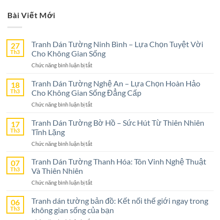
Bài Viết Mới
Tranh Dán Tường Ninh Bình – Lựa Chọn Tuyệt Vời
27
Th3
Cho Không Gian Sống
ở
Chức năng bình luận bị tắt
Tranh
Dán
Tranh Dán Tường Nghệ An – Lựa Chọn Hoàn Hảo
18
Tường
Th3
Cho Không Gian Sống Đẳng Cấp
Ninh
ở
Chức năng bình luận bị tắt
Bình
Tranh
–
Dán
Tranh Dán Tường Bờ Hồ – Sức Hút Từ Thiên Nhiên
17
Lựa
Tường
Th3
Tĩnh Lặng
Chọn
Nghệ
Tuyệt
ở
Chức năng bình luận bị tắt
An
Vời
Tranh
–
Cho
Dán
Tranh Dán Tường Thanh Hóa: Tôn Vinh Nghệ Thuật
07
Lựa
Không
Tường
Th3
Và Thiên Nhiên
Chọn
Gian
Bờ
Hoàn
Sống
ở
Chức năng bình luận bị tắt
Hồ
Hảo
Tranh
–
Cho
Dán
Tranh dán tường bản đồ: Kết nối thế giới ngay trong
06
Sức
Không
Tường
Th3
không gian sống của bạn
Hút
Gian
Thanh
Từ