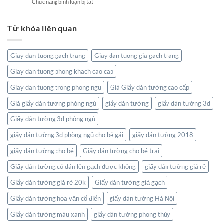
Sống
ở
Chức năng bình luận bị tắt
Hóa:
Thiên
Đẳng
Tranh
Tôn
Nhiên
Cấp
dán
Vinh
Tĩnh
Từ khóa liên quan
tường
Nghệ
Lặng
bản
Thuật
đồ:
Và
Kết
Thiên
Giay dan tuong gach trang
Giay dan tuong gia gach trang
nối
Nhiên
thế
Giay dan tuong phong khach cao cap
giới
ngay
Giay dan tuong trong phong ngu
Giá Giấy dán tường cao cấp
trong
không
Giá giấy dán tường phòng ngủ
giấy dán tường
giấy dán tường 3d
gian
Giấy dán tường 3d phòng ngủ
sống
của
giấy dán tường 3d phòng ngủ cho bé gái
giấy dán tường 2018
bạn
giấy dán tường cho bé
Giấy dán tường cho bé trai
Giấy dán tường có dán lên gạch được không
giấy dán tường giá rẻ
Giấy dán tường giá rẻ 20k
Giấy dán tường giả gạch
Giấy dán tường hoa văn cổ điển
giấy dán tường Hà Nội
Giấy dán tường màu xanh
giấy dán tường phong thủy