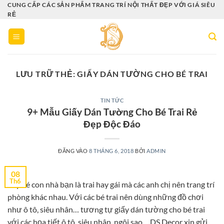
Bỏ
CUNG CẤP CÁC SẢN PHẨM TRANG TRÍ NỘI THẤT ĐẸP VỚI GIÁ SIÊU
RẺ
qua
nội
dung
LƯU TRỮ THẺ:
GIẤY DÁN TƯỜNG CHO BÉ TRAI
TIN TỨC
9+ Mẫu Giấy Dán Tường Cho Bé Trai Rẻ
Đẹp Độc Đáo
ĐĂNG VÀO
8 THÁNG 6, 2018
BỞI
ADMIN
08
Th6
Tùy bé con nhà bạn là trai hay gái mà các anh chị nên trang trí
phòng khác nhau. Với các bé trai nên dùng những đồ chơi
như ô tô, siêu nhân… tương tự giấy dán tường cho bé trai
với các họa tiết ô tô, siêu nhân, ngôi sao… DS Decor xin gửi