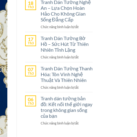
Dán
Tranh Dán Tường Nghệ
18
Tường
Th3
An – Lựa Chọn Hoàn
Ninh
Hảo Cho Không Gian
Bình
Sống Đẳng Cấp
–
ở
Chức năng bình luận bị tắt
Lựa
Tranh
Chọn
Dán
Tranh Dán Tường Bờ
Tuyệt
17
Tường
Vời
Th3
Hồ – Sức Hút Từ Thiên
Nghệ
Cho
Nhiên Tĩnh Lặng
An
Không
ở
Chức năng bình luận bị tắt
–
Gian
Tranh
Lựa
Sống
Dán
Tranh Dán Tường Thanh
Chọn
07
Tường
Th3
Hóa: Tôn Vinh Nghệ
Hoàn
Bờ
Hảo
Thuật Và Thiên Nhiên
Hồ
Cho
ở
Chức năng bình luận bị tắt
–
Không
Tranh
Sức
Gian
Dán
Tranh dán tường bản
Hút
06
Sống
Tường
Th3
đồ: Kết nối thế giới ngay
Từ
Đẳng
Thanh
Thiên
trong không gian sống
Cấp
Hóa:
Nhiên
của bạn
Tôn
Tĩnh
ở
Chức năng bình luận bị tắt
Vinh
Lặng
Tranh
Nghệ
dán
Thuật