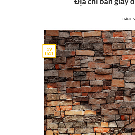
Địa chỉ bán giấy
ĐĂNG 
19
Th11