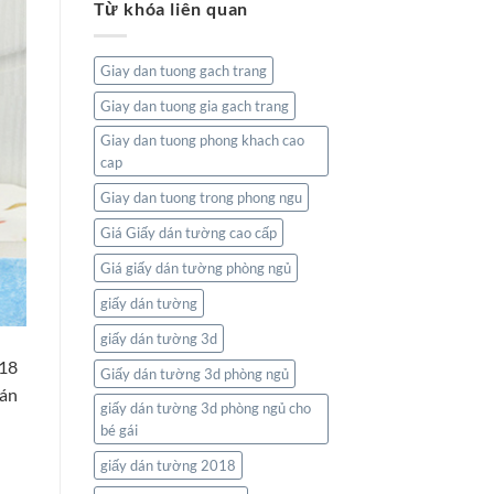
Từ khóa liên quan
tường
Và
bản
Thiên
đồ:
Nhiên
Kết
Giay dan tuong gach trang
nối
thế
Giay dan tuong gia gach trang
giới
ngay
Giay dan tuong phong khach cao
trong
cap
không
gian
Giay dan tuong trong phong ngu
sống
của
Giá Giấy dán tường cao cấp
bạn
Giá giấy dán tường phòng ngủ
giấy dán tường
giấy dán tường 3d
018
Giấy dán tường 3d phòng ngủ
dán
giấy dán tường 3d phòng ngủ cho
bé gái
giấy dán tường 2018