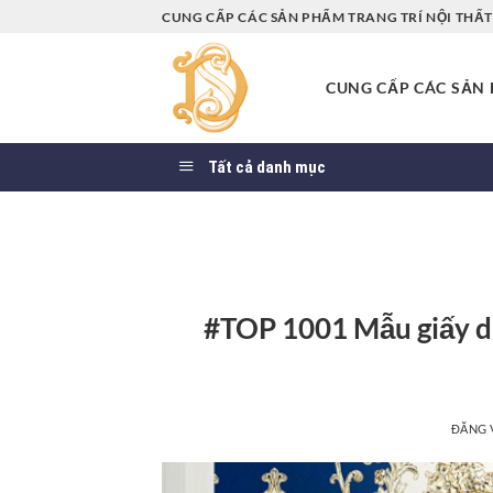
Bỏ
CUNG CẤP CÁC SẢN PHẨM TRANG TRÍ NỘI THẤT 
qua
nội
CUNG CẤP CÁC SẢN P
dung
Tất cả danh mục
#TOP 1001 Mẫu giấy d
ĐĂNG