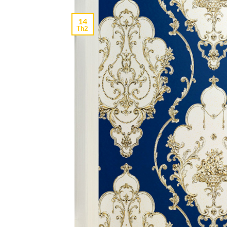
14
Th2