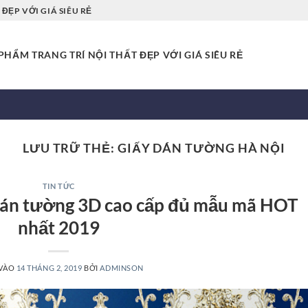
ĐẸP VỚI GIÁ SIÊU RẺ
HẨM TRANG TRÍ NỘI THẤT ĐẸP VỚI GIÁ SIÊU RẺ
LƯU TRỮ THẺ:
GIẤY DÁN TƯỜNG HÀ NỘI
TIN TỨC
án tường 3D cao cấp đủ mẫu mã HOT
nhất 2019
 VÀO
14 THÁNG 2, 2019
BỞI
ADMINSON