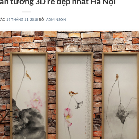
 dán tường 3D rẻ đẹp nhất Hà Nội
VÀO
19 THÁNG 11, 2018
BỞI
ADMINSON