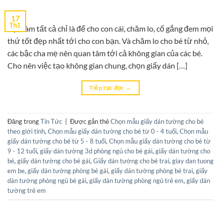
17
Th1
Bạn làm tất cả chỉ là để cho con cái, chăm lo, cố gắng đem mọi
thứ tốt đẹp nhất tới cho con bạn. Và chăm lo cho bé từ nhỏ,
các bậc cha mẹ nên quan tâm tới cả không gian của các bé.
Cho nên việc tạo không gian chung, chọn giấy dán […]
Tiếp tục đọc
→
Đăng trong
Tin Tức
|
Được gắn thẻ
Chọn mẫu giấy dán tường cho bé
theo giới tính
,
Chọn mẫu giấy dán tường cho bé từ 0 - 4 tuổi
,
Chọn mẫu
giấy dán tường cho bé từ 5 - 8 tuổi
,
Chọn mẫu giấy dán tường cho bé từ
9 - 12 tuổi
,
giấy dán tường 3d phòng ngủ cho bé gái
,
giấy dán tường cho
bé
,
giấy dán tường cho bé gái
,
Giấy dán tường cho bé trai
,
giay dan tuong
em be
,
giấy dán tường phòng bé gái
,
giấy dán tường phòng bé trai
,
giấy
dán tường phòng ngủ bé gái
,
giấy dán tường phòng ngủ trẻ em
,
giấy dán
tường trẻ em