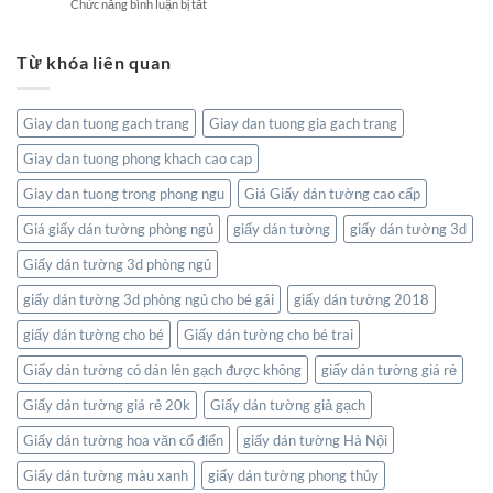
Sống
ở
Chức năng bình luận bị tắt
Hóa:
Thiên
Đẳng
Tranh
Tôn
Nhiên
Cấp
dán
Vinh
Tĩnh
Từ khóa liên quan
tường
Nghệ
Lặng
bản
Thuật
đồ:
Và
Kết
Thiên
Giay dan tuong gach trang
Giay dan tuong gia gach trang
nối
Nhiên
thế
Giay dan tuong phong khach cao cap
giới
ngay
Giay dan tuong trong phong ngu
Giá Giấy dán tường cao cấp
trong
không
Giá giấy dán tường phòng ngủ
giấy dán tường
giấy dán tường 3d
gian
Giấy dán tường 3d phòng ngủ
sống
của
giấy dán tường 3d phòng ngủ cho bé gái
giấy dán tường 2018
bạn
giấy dán tường cho bé
Giấy dán tường cho bé trai
Giấy dán tường có dán lên gạch được không
giấy dán tường giá rẻ
Giấy dán tường giá rẻ 20k
Giấy dán tường giả gạch
Giấy dán tường hoa văn cổ điển
giấy dán tường Hà Nội
Giấy dán tường màu xanh
giấy dán tường phong thủy