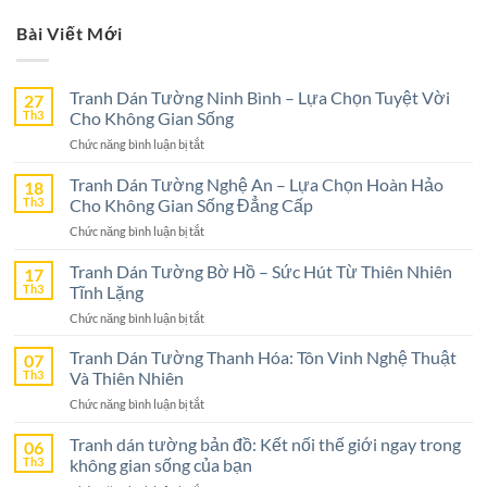
Bài Viết Mới
Tranh Dán Tường Ninh Bình – Lựa Chọn Tuyệt Vời
27
Th3
Cho Không Gian Sống
ở
Chức năng bình luận bị tắt
Tranh
Dán
Tranh Dán Tường Nghệ An – Lựa Chọn Hoàn Hảo
18
Tường
Th3
Cho Không Gian Sống Đẳng Cấp
Ninh
ở
Chức năng bình luận bị tắt
Bình
Tranh
–
Dán
Tranh Dán Tường Bờ Hồ – Sức Hút Từ Thiên Nhiên
17
Lựa
Tường
Th3
Tĩnh Lặng
Chọn
Nghệ
Tuyệt
ở
Chức năng bình luận bị tắt
An
Vời
Tranh
–
Cho
Dán
Tranh Dán Tường Thanh Hóa: Tôn Vinh Nghệ Thuật
07
Lựa
Không
Tường
Th3
Và Thiên Nhiên
Chọn
Gian
Bờ
Hoàn
Sống
ở
Chức năng bình luận bị tắt
Hồ
Hảo
Tranh
–
Cho
Dán
Tranh dán tường bản đồ: Kết nối thế giới ngay trong
06
Sức
Không
Tường
Th3
không gian sống của bạn
Hút
Gian
Thanh
Từ