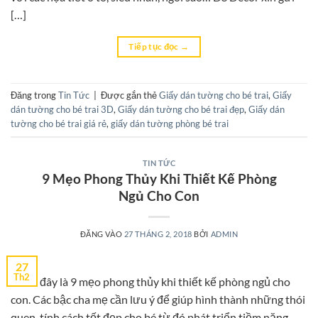
[…]
Tiếp tục đọc
→
Đăng trong
Tin Tức
|
Được gắn thẻ
Giấy dán tường cho bé trai
,
Giấy
dán tường cho bé trai 3D
,
Giấy dán tường cho bé trai đẹp
,
Giấy dán
tường cho bé trai giá rẻ
,
giấy dán tường phòng bé trai
TIN TỨC
9 Mẹo Phong Thủy Khi Thiết Kế Phòng
Ngủ Cho Con
ĐĂNG VÀO
27 THÁNG 2, 2018
BỞI
ADMIN
27
Th2
Dưới đây là 9 mẹo phong thủy khi thiết kế phòng ngủ cho
con. Các bậc cha mẹ cần lưu ý để giúp hình thành những thói
quen, tính cách tốt đẹp cho bé từ đó phát triển tiềm năng,