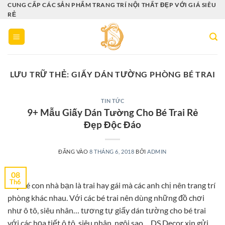
Bỏ
CUNG CẤP CÁC SẢN PHẨM TRANG TRÍ NỘI THẤT ĐẸP VỚI GIÁ SIÊU
RẺ
qua
nội
dung
LƯU TRỮ THẺ:
GIẤY DÁN TƯỜNG PHÒNG BÉ TRAI
TIN TỨC
9+ Mẫu Giấy Dán Tường Cho Bé Trai Rẻ
Đẹp Độc Đáo
ĐĂNG VÀO
8 THÁNG 6, 2018
BỞI
ADMIN
08
Th6
Tùy bé con nhà bạn là trai hay gái mà các anh chị nên trang trí
phòng khác nhau. Với các bé trai nên dùng những đồ chơi
như ô tô, siêu nhân… tương tự giấy dán tường cho bé trai
với các họa tiết ô tô, siêu nhân, ngôi sao… DS Decor xin gửi