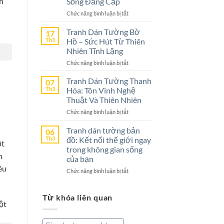
nh
Sống Đẳng Cấp
–
ở
Chức năng bình luận bị tắt
Lựa
Tranh
Chọn
Dán
Tranh Dán Tường Bờ
Tuyệt
17
Tường
Vời
Th3
Hồ – Sức Hút Từ Thiên
Nghệ
Cho
Nhiên Tĩnh Lặng
An
Không
ở
Chức năng bình luận bị tắt
–
Gian
Tranh
Lựa
Sống
Dán
Tranh Dán Tường Thanh
Chọn
07
Tường
Th3
Hóa: Tôn Vinh Nghệ
Hoàn
Bờ
Hảo
Thuật Và Thiên Nhiên
Hồ
Cho
ở
Chức năng bình luận bị tắt
–
Không
Tranh
Sức
Gian
Dán
Tranh dán tường bản
Hút
06
Sống
Tường
Th3
đồ: Kết nối thế giới ngay
Từ
Đẳng
ột
Thanh
Thiên
trong không gian sống
Cấp
Hóa:
h
Nhiên
của bạn
Tôn
Tĩnh
êu
ở
Chức năng bình luận bị tắt
Vinh
Lặng
Tranh
Nghệ
dán
Thuật
Từ khóa liên quan
tường
Và
bản
Thiên
đồ:
Nhiên
Kết