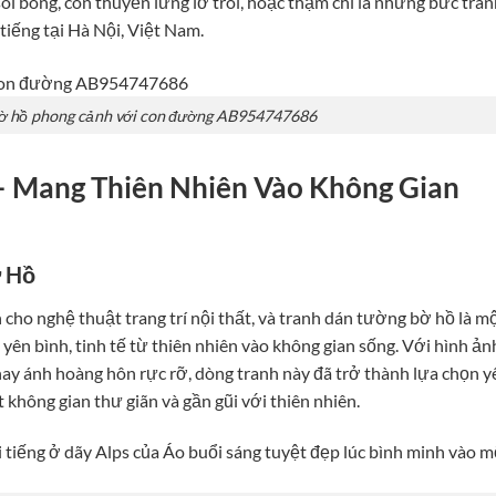
soi bóng, con thuyền lững lờ trôi, hoặc thậm chí là những bức tra
iếng tại Hà Nội, Việt Nam.
bờ hồ phong cảnh với con đường AB954747686
 Mang Thiên Nhiên Vào Không Gian
ờ Hồ
cho nghệ thuật trang trí nội thất, và tranh dán tường bờ hồ là m
ên bình, tinh tế từ thiên nhiên vào không gian sống. Với hình ản
ay ánh hoàng hôn rực rỡ, dòng tranh này đã trở thành lựa chọn y
không gian thư giãn và gần gũi với thiên nhiên.