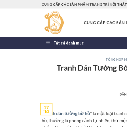
Bỏ
CUNG CẤP CÁC SẢN PHẨM TRANG TRÍ NỘI THẤT 
qua
nội
CUNG CẤP CÁC SẢN P
dung
Tất cả danh mục
TỔNG HỢP M
Tranh Dán Tường Bờ
ĐĂN
17
Th3
“
Tranh dán tường bờ hồ
” là một loại tran
hồ, thường là phong cảnh tự nhiên, thơ mộ