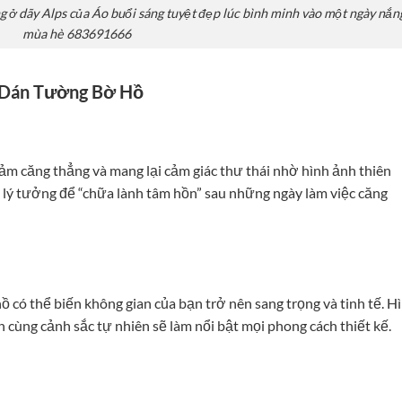
ng ở dãy Alps của Áo buổi sáng tuyệt đẹp lúc bình minh vào một ngày nắn
mùa hè 683691666
h Dán Tường Bờ Hồ
ảm căng thẳng và mang lại cảm giác thư thái nhờ hình ảnh thiên
áp lý tưởng để “chữa lành tâm hồn” sau những ngày làm việc căng
có thể biến không gian của bạn trở nên sang trọng và tinh tế. H
cùng cảnh sắc tự nhiên sẽ làm nổi bật mọi phong cách thiết kế.