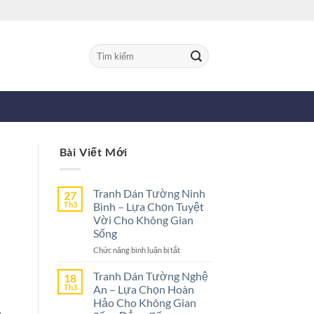
Tìm
kiếm:
Bài Viết Mới
Tranh Dán Tường Ninh
27
Th3
Bình – Lựa Chọn Tuyệt
Vời Cho Không Gian
Sống
ở
Chức năng bình luận bị tắt
Tranh
Dán
Tranh Dán Tường Nghệ
18
Tường
Th3
An – Lựa Chọn Hoàn
Ninh
Hảo Cho Không Gian
Bình