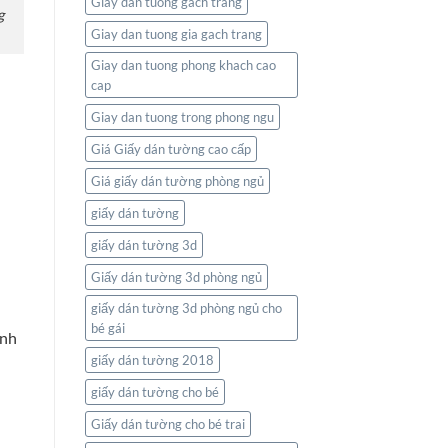
Giay dan tuong gach trang
nối
g
thế
Giay dan tuong gia gach trang
giới
ngay
Giay dan tuong phong khach cao
trong
cap
không
gian
Giay dan tuong trong phong ngu
sống
của
Giá Giấy dán tường cao cấp
bạn
Giá giấy dán tường phòng ngủ
giấy dán tường
giấy dán tường 3d
Giấy dán tường 3d phòng ngủ
giấy dán tường 3d phòng ngủ cho
bé gái
ình
giấy dán tường 2018
giấy dán tường cho bé
Giấy dán tường cho bé trai