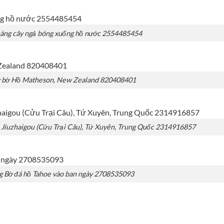
hàng cây ngả bóng xuống hồ nước 2554485454
g bờ Hồ Matheson, New Zealand 820408401
 Jiuzhaigou (Cửu Trại Câu), Tứ Xuyên, Trung Quốc 2314916857
g Bờ đá hồ Tahoe vào ban ngày 2708535093