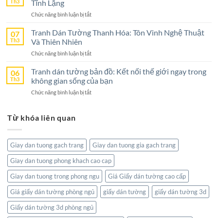
Tường
Th3
Tĩnh Lặng
Chọn
Nghệ
Tuyệt
ở
Chức năng bình luận bị tắt
An
Vời
Tranh
–
Cho
Dán
Tranh Dán Tường Thanh Hóa: Tôn Vinh Nghệ Thuật
07
Lựa
Không
Tường
Th3
Và Thiên Nhiên
Chọn
Gian
Bờ
Hoàn
Sống
ở
Chức năng bình luận bị tắt
Hồ
Hảo
Tranh
–
Cho
Dán
Tranh dán tường bản đồ: Kết nối thế giới ngay trong
06
Sức
Không
Tường
Th3
không gian sống của bạn
Hút
Gian
Thanh
Từ
Sống
ở
Chức năng bình luận bị tắt
Hóa:
Thiên
Đẳng
Tranh
Tôn
Nhiên
Cấp
dán
Vinh
Tĩnh
Từ khóa liên quan
tường
Nghệ
Lặng
bản
Thuật
đồ:
Và
Kết
Thiên
Giay dan tuong gach trang
Giay dan tuong gia gach trang
nối
Nhiên
thế
Giay dan tuong phong khach cao cap
giới
ngay
Giay dan tuong trong phong ngu
Giá Giấy dán tường cao cấp
trong
không
Giá giấy dán tường phòng ngủ
giấy dán tường
giấy dán tường 3d
gian
Giấy dán tường 3d phòng ngủ
sống
của