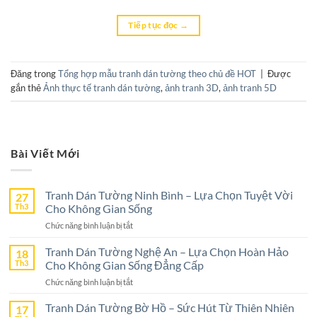
Tiếp tục đọc
→
Đăng trong
Tổng hợp mẫu tranh dán tường theo chủ đề HOT
|
Được
gắn thẻ
Ảnh thực tế tranh dán tường
,
ảnh tranh 3D
,
ảnh tranh 5D
Bài Viết Mới
Tranh Dán Tường Ninh Bình – Lựa Chọn Tuyệt Vời
27
Th3
Cho Không Gian Sống
ở
Chức năng bình luận bị tắt
Tranh
Dán
Tranh Dán Tường Nghệ An – Lựa Chọn Hoàn Hảo
18
Tường
Th3
Cho Không Gian Sống Đẳng Cấp
Ninh
ở
Chức năng bình luận bị tắt
Bình
Tranh
–
Dán
Tranh Dán Tường Bờ Hồ – Sức Hút Từ Thiên Nhiên
17
Lựa