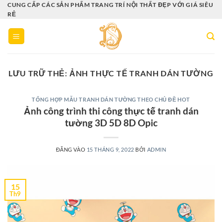
Bỏ
CUNG CẤP CÁC SẢN PHẨM TRANG TRÍ NỘI THẤT ĐẸP VỚI GIÁ SIÊU
RẺ
qua
nội
dung
LƯU TRỮ THẺ:
ẢNH THỰC TẾ TRANH DÁN TƯỜNG
TỔNG HỢP MẪU TRANH DÁN TƯỜNG THEO CHỦ ĐỀ HOT
Ảnh công trình thi công thực tế tranh dán
tường 3D 5D 8D Opic
ĐĂNG VÀO
15 THÁNG 9, 2022
BỞI
ADMIN
15
Th9