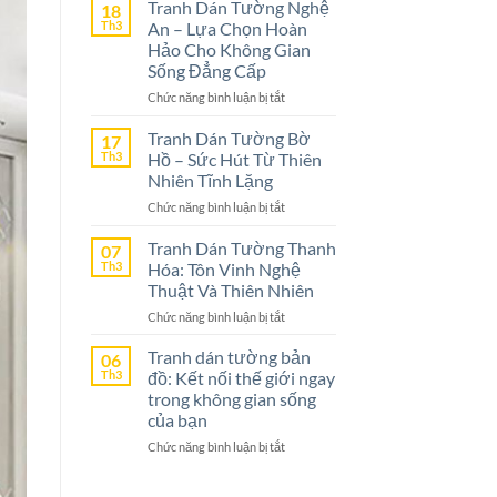
Dán
Tranh Dán Tường Nghệ
18
Tường
Th3
An – Lựa Chọn Hoàn
Ninh
Hảo Cho Không Gian
Bình
Sống Đẳng Cấp
–
ở
Chức năng bình luận bị tắt
Lựa
Tranh
Chọn
Dán
Tranh Dán Tường Bờ
Tuyệt
17
Tường
Vời
Th3
Hồ – Sức Hút Từ Thiên
Nghệ
Cho
Nhiên Tĩnh Lặng
An
Không
ở
Chức năng bình luận bị tắt
–
Gian
Tranh
Lựa
Sống
Dán
Tranh Dán Tường Thanh
Chọn
07
Tường
Th3
Hóa: Tôn Vinh Nghệ
Hoàn
Bờ
Hảo
Thuật Và Thiên Nhiên
Hồ
Cho
ở
Chức năng bình luận bị tắt
–
Không
Tranh
Sức
Gian
Dán
Tranh dán tường bản
Hút
06
Sống
Tường
Th3
đồ: Kết nối thế giới ngay
Từ
Đẳng
Thanh
Thiên
trong không gian sống
Cấp
Hóa:
Nhiên
của bạn
Tôn
Tĩnh
ở
Chức năng bình luận bị tắt
Vinh
Lặng
Tranh
Nghệ
dán
Thuật