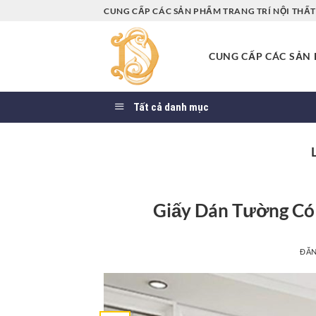
Bỏ
CUNG CẤP CÁC SẢN PHẨM TRANG TRÍ NỘI THẤT 
qua
nội
CUNG CẤP CÁC SẢN P
dung
Tất cả danh mục
Giấy Dán Tường Có
ĐĂ