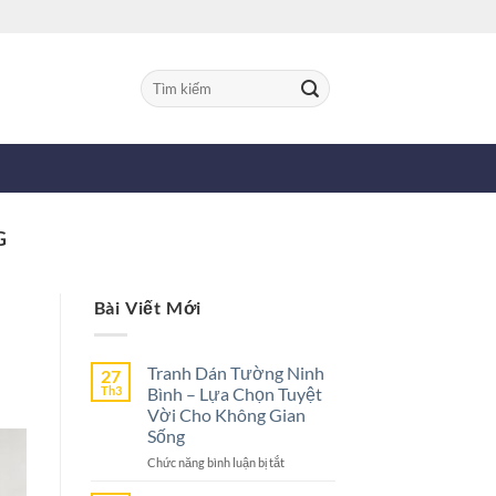
Tìm
kiếm:
G
Bài Viết Mới
Tranh Dán Tường Ninh
27
Th3
Bình – Lựa Chọn Tuyệt
Vời Cho Không Gian
Sống
ở
Chức năng bình luận bị tắt
Tranh