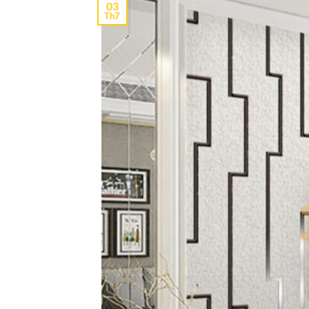
03
Th7