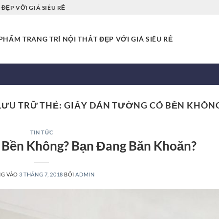
ĐẸP VỚI GIÁ SIÊU RẺ
HẨM TRANG TRÍ NỘI THẤT ĐẸP VỚI GIÁ SIÊU RẺ
LƯU TRỮ THẺ:
GIẤY DÁN TƯỜNG CÓ BỀN KHÔN
TIN TỨC
 Bền Không? Bạn Đang Băn Khoăn?
NG VÀO
3 THÁNG 7, 2018
BỞI
ADMIN