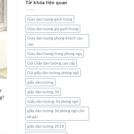
Từ khóa liên quan
tường
Và
bản
Thiên
đồ:
Nhiên
Kết
Giay dan tuong gach trang
nối
thế
Giay dan tuong gia gach trang
giới
ngay
Giay dan tuong phong khach cao
trong
cap
không
gian
Giay dan tuong trong phong ngu
sống
của
Giá Giấy dán tường cao cấp
bạn
Giá giấy dán tường phòng ngủ
giấy dán tường
y
giấy dán tường 3d
g?
Giấy dán tường 3d phòng ngủ
giấy dán tường 3d phòng ngủ cho
bé gái
giấy dán tường 2018