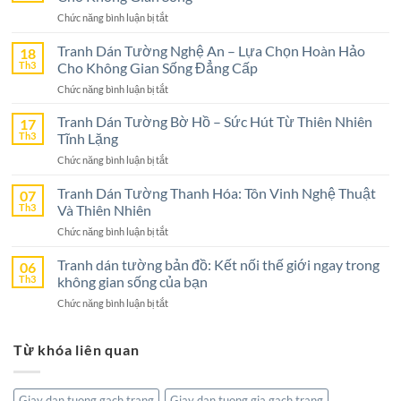
ở
Chức năng bình luận bị tắt
Tranh
Dán
Tranh Dán Tường Nghệ An – Lựa Chọn Hoàn Hảo
18
Tường
Th3
Cho Không Gian Sống Đẳng Cấp
Ninh
ở
Chức năng bình luận bị tắt
Bình
Tranh
–
Dán
Tranh Dán Tường Bờ Hồ – Sức Hút Từ Thiên Nhiên
17
Lựa
Tường
Th3
Tĩnh Lặng
Chọn
Nghệ
Tuyệt
ở
Chức năng bình luận bị tắt
An
Vời
Tranh
–
Cho
Dán
Tranh Dán Tường Thanh Hóa: Tôn Vinh Nghệ Thuật
07
Lựa
Không
Tường
Th3
Và Thiên Nhiên
Chọn
Gian
Bờ
Hoàn
Sống
ở
Chức năng bình luận bị tắt
Hồ
Hảo
Tranh
–
Cho
Dán
Tranh dán tường bản đồ: Kết nối thế giới ngay trong
06
Sức
Không
Tường
Th3
không gian sống của bạn
Hút
Gian
Thanh
Từ
Sống
ở
Chức năng bình luận bị tắt
Hóa:
Thiên
Đẳng
Tranh
Tôn
Nhiên
Cấp
dán
Vinh
Tĩnh
Từ khóa liên quan
tường
Nghệ
Lặng
bản
Thuật
đồ:
Và
Kết
Thiên
Giay dan tuong gach trang
Giay dan tuong gia gach trang