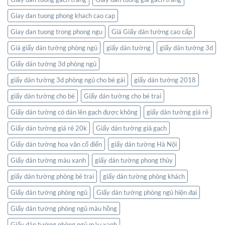
nối
Nhiên
thế
Giay dan tuong phong khach cao cap
giới
ngay
Giay dan tuong trong phong ngu
Giá Giấy dán tường cao cấp
trong
không
Giá giấy dán tường phòng ngủ
giấy dán tường
giấy dán tường 3d
gian
Giấy dán tường 3d phòng ngủ
sống
của
giấy dán tường 3d phòng ngủ cho bé gái
giấy dán tường 2018
bạn
giấy dán tường cho bé
Giấy dán tường cho bé trai
Giấy dán tường có dán lên gạch được không
giấy dán tường giá rẻ
Giấy dán tường giá rẻ 20k
Giấy dán tường giả gạch
Giấy dán tường hoa văn cổ điển
giấy dán tường Hà Nội
Giấy dán tường màu xanh
giấy dán tường phong thủy
giấy dán tường phòng bé trai
giấy dán tường phòng khách
Giấy dán tường phòng ngủ
Giấy dán tường phòng ngủ hiện đại
Giấy dán tường phòng ngủ màu hồng
Giấy dán tường phòng ngủ màu xanh