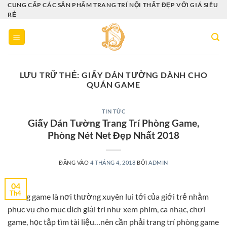
Bỏ
CUNG CẤP CÁC SẢN PHẨM TRANG TRÍ NỘI THẤT ĐẸP VỚI GIÁ SIÊU
RẺ
qua
nội
dung
LƯU TRỮ THẺ:
GIẤY DÁN TƯỜNG DÀNH CHO
QUÁN GAME
TIN TỨC
Giấy Dán Tường Trang Trí Phòng Game,
Phòng Nét Net Đẹp Nhất 2018
ĐĂNG VÀO
4 THÁNG 4, 2018
BỞI
ADMIN
04
Th4
Phòng game là nơi thường xuyên lui tới của giới trẻ nhằm
phục vụ cho mục đích giải trí như xem phim, ca nhạc, chơi
game, học tập tìm tài liệu…nên cần phải trang trí phòng game