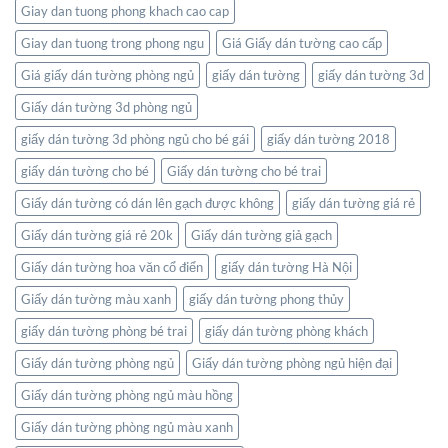
thế
Giay dan tuong phong khach cao cap
giới
ngay
Giay dan tuong trong phong ngu
Giá Giấy dán tường cao cấp
trong
không
Giá giấy dán tường phòng ngủ
giấy dán tường
giấy dán tường 3d
gian
Giấy dán tường 3d phòng ngủ
sống
của
giấy dán tường 3d phòng ngủ cho bé gái
giấy dán tường 2018
bạn
giấy dán tường cho bé
Giấy dán tường cho bé trai
Giấy dán tường có dán lên gạch được không
giấy dán tường giá rẻ
Giấy dán tường giá rẻ 20k
Giấy dán tường giả gạch
Giấy dán tường hoa văn cổ điển
giấy dán tường Hà Nội
Giấy dán tường màu xanh
giấy dán tường phong thủy
giấy dán tường phòng bé trai
giấy dán tường phòng khách
Giấy dán tường phòng ngủ
Giấy dán tường phòng ngủ hiện đại
Giấy dán tường phòng ngủ màu hồng
Giấy dán tường phòng ngủ màu xanh