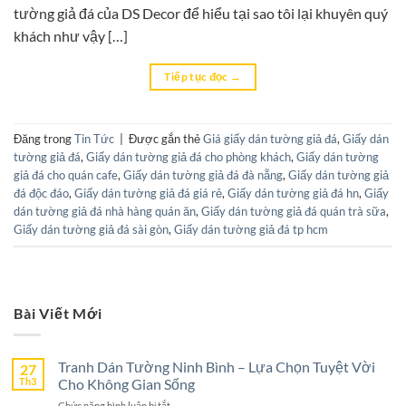
tường giả đá của DS Decor để hiểu tại sao tôi lại khuyên quý
khách như vậy […]
Tiếp tục đọc
→
Đăng trong
Tin Tức
|
Được gắn thẻ
Giá giấy dán tường giả đá
,
Giấy dán
tường giả đá
,
Giấy dán tường giả đá cho phòng khách
,
Giấy dán tường
giả đá cho quán cafe
,
Giấy dán tường giả đá đà nẵng
,
Giấy dán tường giả
đá độc đáo
,
Giấy dán tường giả đá giá rẻ
,
Giấy dán tường giả đá hn
,
Giấy
dán tường giả đá nhà hàng quán ăn
,
Giấy dán tường giả đá quán trà sữa
,
Giấy dán tường giả đá sài gòn
,
Giấy dán tường giả đá tp hcm
Bài Viết Mới
Tranh Dán Tường Ninh Bình – Lựa Chọn Tuyệt Vời
27
Th3
Cho Không Gian Sống
ở
Chức năng bình luận bị tắt