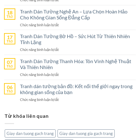
Tranh
Dán
Tranh Dán Tường Nghệ An – Lựa Chọn Hoàn Hảo
18
Tường
Th3
Cho Không Gian Sống Đẳng Cấp
Ninh
ở
Chức năng bình luận bị tắt
Bình
Tranh
–
Dán
Tranh Dán Tường Bờ Hồ – Sức Hút Từ Thiên Nhiên
17
Lựa
Tường
Th3
Tĩnh Lặng
Chọn
Nghệ
Tuyệt
ở
Chức năng bình luận bị tắt
An
Vời
Tranh
–
Cho
Dán
Tranh Dán Tường Thanh Hóa: Tôn Vinh Nghệ Thuật
07
Lựa
Không
Tường
Th3
Và Thiên Nhiên
Chọn
Gian
Bờ
Hoàn
Sống
ở
Chức năng bình luận bị tắt
Hồ
Hảo
Tranh
–
Cho
Dán
Tranh dán tường bản đồ: Kết nối thế giới ngay trong
06
Sức
Không
Tường
Th3
không gian sống của bạn
Hút
Gian
Thanh
Từ
Sống
ở
Chức năng bình luận bị tắt
Hóa:
Thiên
Đẳng
Tranh
Tôn
Nhiên
Cấp
dán
Vinh
Tĩnh
Từ khóa liên quan
tường
Nghệ
Lặng
bản
Thuật
đồ:
Và
Kết
Thiên
Giay dan tuong gach trang
Giay dan tuong gia gach trang
nối
Nhiên