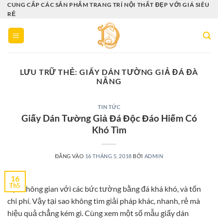
Bỏ
CUNG CẤP CÁC SẢN PHẨM TRANG TRÍ NỘI THẤT ĐẸP VỚI GIÁ SIÊU
RẺ
qua
nội
dung
LƯU TRỮ THẺ:
GIẤY DÁN TƯỜNG GIẢ ĐÁ ĐÀ
NẴNG
TIN TỨC
Giấy Dán Tường Giả Đá Độc Đáo Hiếm Có
Khó Tìm
ĐĂNG VÀO
16 THÁNG 5, 2018
BỞI
ADMIN
16
Th5
Tạo không gian với các bức tường bằng đá khá khó, và tốn
chi phí. Vậy tại sao không tìm giải pháp khác, nhanh, rẻ mà
hiệu quả chẳng kém gì. Cùng xem một số mẫu giấy dán