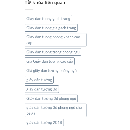
Từ khóa liên quan
tường
Và
bản
Thiên
đồ:
Nhiên
Kết
Giay dan tuong gach trang
nối
thế
Giay dan tuong gia gach trang
giới
ngay
Giay dan tuong phong khach cao
trong
cap
không
gian
Giay dan tuong trong phong ngu
sống
của
Giá Giấy dán tường cao cấp
bạn
Giá giấy dán tường phòng ngủ
giấy dán tường
giấy dán tường 3d
Giấy dán tường 3d phòng ngủ
giấy dán tường 3d phòng ngủ cho
bé gái
giấy dán tường 2018