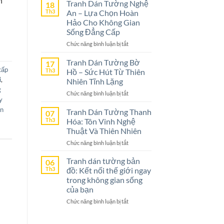
n
Dán
Tranh Dán Tường Nghệ
18
Tường
Th3
An – Lựa Chọn Hoàn
Ninh
Hảo Cho Không Gian
Bình
Sống Đẳng Cấp
–
ở
Chức năng bình luận bị tắt
Lựa
Tranh
Chọn
Dán
Tranh Dán Tường Bờ
Tuyệt
17
Tường
cấp
Vời
Th3
Hồ – Sức Hút Từ Thiên
Nghệ
Cho
i
,
Nhiên Tĩnh Lặng
An
Không
g
ở
Chức năng bình luận bị tắt
–
Gian
y
Tranh
Lựa
Sống
àn
Dán
Tranh Dán Tường Thanh
Chọn
07
Tường
Th3
Hóa: Tôn Vinh Nghệ
Hoàn
Bờ
Hảo
Thuật Và Thiên Nhiên
Hồ
Cho
ở
Chức năng bình luận bị tắt
–
Không
Tranh
Sức
Gian
Dán
Tranh dán tường bản
Hút
06
Sống
Tường
Th3
đồ: Kết nối thế giới ngay
Từ
Đẳng
Thanh
Thiên
trong không gian sống
Cấp
Hóa:
Nhiên
của bạn
Tôn
Tĩnh
ở
Chức năng bình luận bị tắt
Vinh
Lặng
Tranh
Nghệ
dán
Thuật