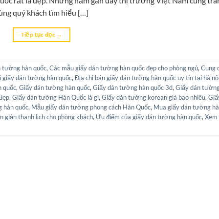
uốc rất là đẹp. Những năm gần đây thị trường Việt Nam cũng trà
ùng quý khách tìm hiểu […]
Tiếp tục đọc
→
n tường hàn quốc
,
Các mẫu giấy dán tường hàn quốc đẹp cho phòng ngủ
,
Cung 
ối giấy dán tường hàn quốc
,
Địa chỉ bán giấy dán tường hàn quốc uy tín tại hà nộ
n quốc
,
Giấy dán tường hàn quốc
,
Giấy dán tường hàn quốc 3d
,
Giấy dán tườn
 đẹp
,
Giấy dán tường Hàn Quốc là gì
,
Giấy dán tường korean giá bao nhiêu
,
Giấ
g hàn quốc
,
Mẫu giấy dán tường phong cách Hàn Quốc
,
Mua giấy dán tường h
 giản thanh lịch cho phòng khách
,
Ưu điểm của giấy dán tường hàn quốc
,
Xem