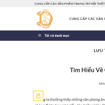
Bỏ
CUNG CẤP CÁC SẢN PHẨM TRANG TRÍ NỘI THẤT 
qua
nội
CUNG CẤP CÁC SẢN P
dung
Tất cả danh mục
LƯU 
Tìm Hiểu Về
ĐĂN
28
Th3
Chúng ta thường thấy những căn phòng ăn,