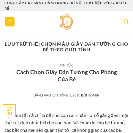
Bỏ
CUNG CẤP CÁC SẢN PHẨM TRANG TRÍ NỘI THẤT ĐẸP VỚI GIÁ SIÊU
RẺ
qua
nội
dung
LƯU TRỮ THẺ:
CHỌN MẪU GIẤY DÁN TƯỜNG CHO
BÉ THEO GIỚI TÍNH
TIN TỨC
Cách Chọn Giấy Dán Tường Cho Phòng
Của Bé
ĐĂNG VÀO
17 THÁNG 1, 2018
BỞI
ADMIN
17
Th1
Bạn làm tất cả chỉ là để cho con cái, chăm lo, cố gắng đem mọi
thứ tốt đẹp nhất tới cho con bạn. Và chăm lo cho bé từ nhỏ,
các bậc cha mẹ nên quan tâm tới cả không gian của các bé.