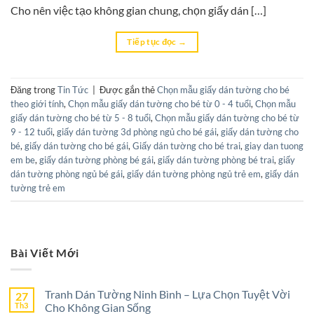
Cho nên việc tạo không gian chung, chọn giấy dán […]
Tiếp tục đọc
→
Đăng trong
Tin Tức
|
Được gắn thẻ
Chọn mẫu giấy dán tường cho bé
theo giới tính
,
Chọn mẫu giấy dán tường cho bé từ 0 - 4 tuổi
,
Chọn mẫu
giấy dán tường cho bé từ 5 - 8 tuổi
,
Chọn mẫu giấy dán tường cho bé từ
9 - 12 tuổi
,
giấy dán tường 3d phòng ngủ cho bé gái
,
giấy dán tường cho
bé
,
giấy dán tường cho bé gái
,
Giấy dán tường cho bé trai
,
giay dan tuong
em be
,
giấy dán tường phòng bé gái
,
giấy dán tường phòng bé trai
,
giấy
dán tường phòng ngủ bé gái
,
giấy dán tường phòng ngủ trẻ em
,
giấy dán
tường trẻ em
Bài Viết Mới
Tranh Dán Tường Ninh Bình – Lựa Chọn Tuyệt Vời
27
Th3
Cho Không Gian Sống