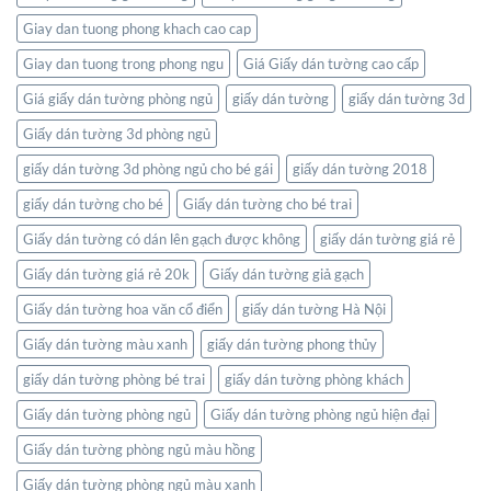
nối
Nhiên
thế
Giay dan tuong phong khach cao cap
giới
ngay
Giay dan tuong trong phong ngu
Giá Giấy dán tường cao cấp
trong
không
Giá giấy dán tường phòng ngủ
giấy dán tường
giấy dán tường 3d
gian
Giấy dán tường 3d phòng ngủ
sống
của
giấy dán tường 3d phòng ngủ cho bé gái
giấy dán tường 2018
bạn
giấy dán tường cho bé
Giấy dán tường cho bé trai
Giấy dán tường có dán lên gạch được không
giấy dán tường giá rẻ
Giấy dán tường giá rẻ 20k
Giấy dán tường giả gạch
Giấy dán tường hoa văn cổ điển
giấy dán tường Hà Nội
Giấy dán tường màu xanh
giấy dán tường phong thủy
giấy dán tường phòng bé trai
giấy dán tường phòng khách
Giấy dán tường phòng ngủ
Giấy dán tường phòng ngủ hiện đại
Giấy dán tường phòng ngủ màu hồng
Giấy dán tường phòng ngủ màu xanh