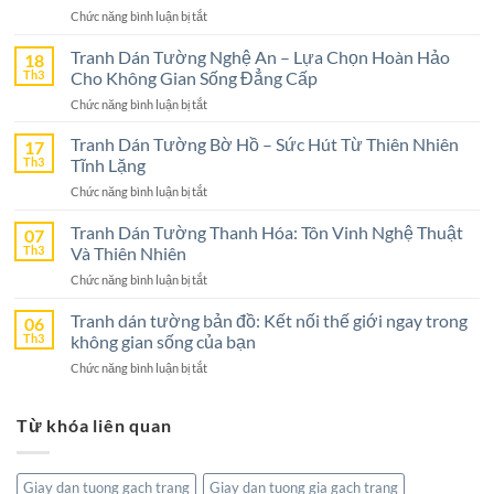
ở
Chức năng bình luận bị tắt
Tranh
Dán
Tranh Dán Tường Nghệ An – Lựa Chọn Hoàn Hảo
18
Tường
Th3
Cho Không Gian Sống Đẳng Cấp
Ninh
ở
Chức năng bình luận bị tắt
Bình
Tranh
–
Dán
Tranh Dán Tường Bờ Hồ – Sức Hút Từ Thiên Nhiên
17
Lựa
Tường
Th3
Tĩnh Lặng
Chọn
Nghệ
Tuyệt
ở
Chức năng bình luận bị tắt
An
Vời
Tranh
–
Cho
Dán
Tranh Dán Tường Thanh Hóa: Tôn Vinh Nghệ Thuật
07
Lựa
Không
Tường
Th3
Và Thiên Nhiên
Chọn
Gian
Bờ
Hoàn
Sống
ở
Chức năng bình luận bị tắt
Hồ
Hảo
Tranh
–
Cho
Dán
Tranh dán tường bản đồ: Kết nối thế giới ngay trong
06
Sức
Không
Tường
Th3
không gian sống của bạn
Hút
Gian
Thanh
Từ
Sống
ở
Chức năng bình luận bị tắt
Hóa:
Thiên
Đẳng
Tranh
Tôn
Nhiên
Cấp
dán
Vinh
Tĩnh
Từ khóa liên quan
tường
Nghệ
Lặng
bản
Thuật
đồ:
Và
Kết
Thiên
Giay dan tuong gach trang
Giay dan tuong gia gach trang