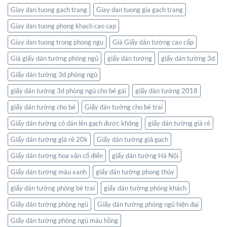
Kết
Thiên
Giay dan tuong gach trang
Giay dan tuong gia gach trang
nối
Nhiên
thế
Giay dan tuong phong khach cao cap
giới
ngay
Giay dan tuong trong phong ngu
Giá Giấy dán tường cao cấp
trong
không
Giá giấy dán tường phòng ngủ
giấy dán tường
giấy dán tường 3d
gian
Giấy dán tường 3d phòng ngủ
sống
của
giấy dán tường 3d phòng ngủ cho bé gái
giấy dán tường 2018
bạn
giấy dán tường cho bé
Giấy dán tường cho bé trai
Giấy dán tường có dán lên gạch được không
giấy dán tường giá rẻ
Giấy dán tường giá rẻ 20k
Giấy dán tường giả gạch
Giấy dán tường hoa văn cổ điển
giấy dán tường Hà Nội
Giấy dán tường màu xanh
giấy dán tường phong thủy
giấy dán tường phòng bé trai
giấy dán tường phòng khách
Giấy dán tường phòng ngủ
Giấy dán tường phòng ngủ hiện đại
Giấy dán tường phòng ngủ màu hồng