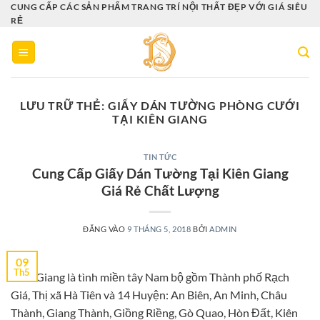
Bỏ
CUNG CẤP CÁC SẢN PHẨM TRANG TRÍ NỘI THẤT ĐẸP VỚI GIÁ SIÊU
RẺ
qua
nội
dung
LƯU TRỮ THẺ:
GIẤY DÁN TƯỜNG PHÒNG CƯỚI
TẠI KIÊN GIANG
TIN TỨC
Cung Cấp Giấy Dán Tường Tại Kiên Giang
Giá Rẻ Chất Lượng
ĐĂNG VÀO
9 THÁNG 5, 2018
BỞI
ADMIN
09
Th5
Kiên Giang là tình miền tây Nam bộ gồm Thành phố Rạch
Giá, Thị xã Hà Tiên và 14 Huyện: An Biên, An Minh, Châu
Thành, Giang Thành, Giồng Riềng, Gò Quao, Hòn Đất, Kiên