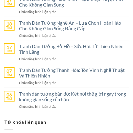
Th3
Cho Không Gian Sống
ở
Chức năng bình luận bị tắt
Tranh
Dán
Tranh Dán Tường Nghệ An – Lựa Chọn Hoàn Hảo
18
Tường
Th3
Cho Không Gian Sống Đẳng Cấp
Ninh
ở
Chức năng bình luận bị tắt
Bình
Tranh
–
Dán
Tranh Dán Tường Bờ Hồ – Sức Hút Từ Thiên Nhiên
17
Lựa
Tường
Th3
Tĩnh Lặng
Chọn
Nghệ
Tuyệt
ở
Chức năng bình luận bị tắt
An
Vời
Tranh
–
Cho
Dán
Tranh Dán Tường Thanh Hóa: Tôn Vinh Nghệ Thuật
07
Lựa
Không
Tường
Th3
Và Thiên Nhiên
Chọn
Gian
Bờ
Hoàn
Sống
ở
Chức năng bình luận bị tắt
Hồ
Hảo
Tranh
–
Cho
Dán
Tranh dán tường bản đồ: Kết nối thế giới ngay trong
06
Sức
Không
Tường
Th3
không gian sống của bạn
Hút
Gian
Thanh
Từ
Sống
ở
Chức năng bình luận bị tắt
Hóa:
Thiên
Đẳng
Tranh
Tôn
Nhiên
Cấp
dán
Vinh
Tĩnh
Từ khóa liên quan
tường
Nghệ
Lặng
bản
Thuật
đồ:
Và