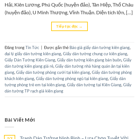
Hải, Kiên Lương, Phú Quốc (huyện đảo), Tân Hiệp, Thổ Châu
(huyện đảo), U Minh Thượng, Vĩnh Thuận. Diện tích lớn, […]
Tiếp tục đọc
→
Đăng trong
Tin Tức
|
Được gắn thẻ
Báo giá giấy dán tường kiên giang
,
đại lý giấy dán tường kiên giang
,
Giấy dán tường chung cư kiên giang
,
Giấy Dán Tường Kiên Giang
,
Giấy dán tường kiên giang bán buôn
,
Giấy
dán tường kiên giang giá rẻ
,
Giấy dán tường nhà hàng quán ăn tại kiên
giang
,
Giấy dán tường phòng cưới tại kiên giang
,
Giấy dán tường phòng
khách kiên giang
,
Giấy dán tường phòng ngủ tại kiên giang
,
Giấy dán
tường phòng trẻ em tại kiên giang
,
Giấy dán tường tại Kiên Giang
,
Giấy
dán tường TP rạch giá kiên giang
Bài Viết Mới
Tranh Dán Tường Ninh Bình – Lựa Chọn Tuyệt Vời
27