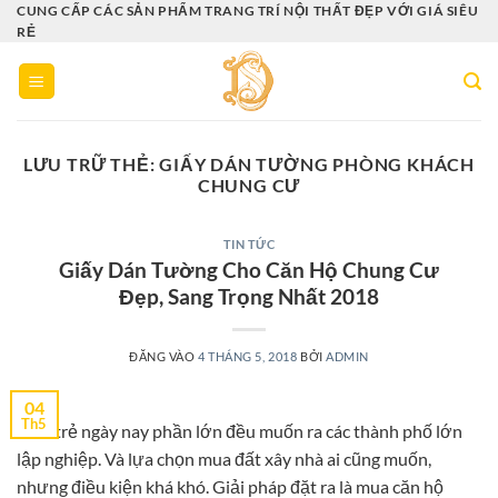
Bỏ
CUNG CẤP CÁC SẢN PHẨM TRANG TRÍ NỘI THẤT ĐẸP VỚI GIÁ SIÊU
RẺ
qua
nội
dung
LƯU TRỮ THẺ:
GIẤY DÁN TƯỜNG PHÒNG KHÁCH
CHUNG CƯ
TIN TỨC
Giấy Dán Tường Cho Căn Hộ Chung Cư
Đẹp, Sang Trọng Nhất 2018
ĐĂNG VÀO
4 THÁNG 5, 2018
BỞI
ADMIN
04
Th5
Giới trẻ ngày nay phần lớn đều muốn ra các thành phố lớn
lập nghiệp. Và lựa chọn mua đất xây nhà ai cũng muốn,
nhưng điều kiện khá khó. Giải pháp đặt ra là mua căn hộ