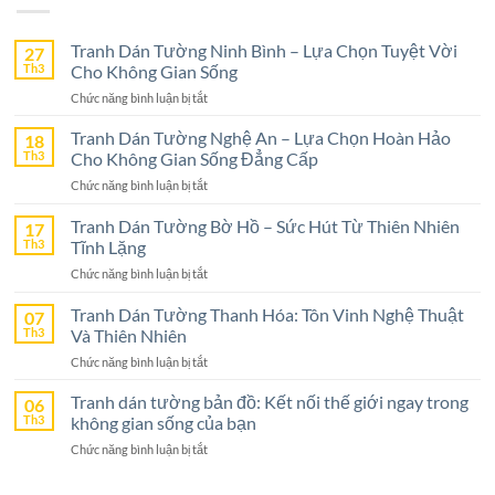
Tranh Dán Tường Ninh Bình – Lựa Chọn Tuyệt Vời
27
Th3
Cho Không Gian Sống
ở
Chức năng bình luận bị tắt
Tranh
Dán
Tranh Dán Tường Nghệ An – Lựa Chọn Hoàn Hảo
18
Tường
Th3
Cho Không Gian Sống Đẳng Cấp
Ninh
ở
Chức năng bình luận bị tắt
Bình
Tranh
–
Dán
Tranh Dán Tường Bờ Hồ – Sức Hút Từ Thiên Nhiên
17
Lựa
Tường
Th3
Tĩnh Lặng
Chọn
Nghệ
Tuyệt
ở
Chức năng bình luận bị tắt
An
Vời
Tranh
–
Cho
Dán
Tranh Dán Tường Thanh Hóa: Tôn Vinh Nghệ Thuật
07
Lựa
Không
Tường
Th3
Và Thiên Nhiên
Chọn
Gian
Bờ
Hoàn
Sống
ở
Chức năng bình luận bị tắt
Hồ
Hảo
Tranh
–
Cho
Dán
Tranh dán tường bản đồ: Kết nối thế giới ngay trong
06
Sức
Không
Tường
Th3
không gian sống của bạn
Hút
Gian
Thanh
Từ
Sống
ở
Chức năng bình luận bị tắt
Hóa:
Thiên
Đẳng
Tranh
Tôn
Nhiên
Cấp
dán
Vinh