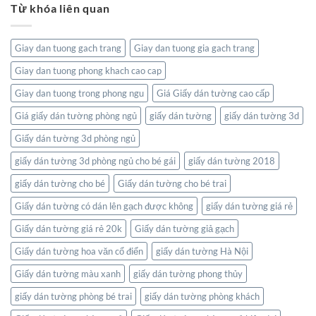
Tĩnh
Từ khóa liên quan
tường
Nghệ
Lặng
bản
Thuật
đồ:
Và
Kết
Thiên
Giay dan tuong gach trang
Giay dan tuong gia gach trang
nối
Nhiên
thế
Giay dan tuong phong khach cao cap
giới
ngay
Giay dan tuong trong phong ngu
Giá Giấy dán tường cao cấp
trong
không
Giá giấy dán tường phòng ngủ
giấy dán tường
giấy dán tường 3d
gian
Giấy dán tường 3d phòng ngủ
sống
của
giấy dán tường 3d phòng ngủ cho bé gái
giấy dán tường 2018
bạn
giấy dán tường cho bé
Giấy dán tường cho bé trai
Giấy dán tường có dán lên gạch được không
giấy dán tường giá rẻ
Giấy dán tường giá rẻ 20k
Giấy dán tường giả gạch
Giấy dán tường hoa văn cổ điển
giấy dán tường Hà Nội
Giấy dán tường màu xanh
giấy dán tường phong thủy
giấy dán tường phòng bé trai
giấy dán tường phòng khách