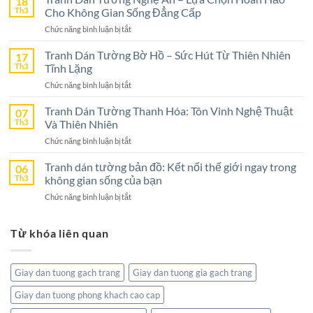
18
Tường
Th3
Cho Không Gian Sống Đẳng Cấp
Ninh
ở
Chức năng bình luận bị tắt
Bình
Tranh
–
Dán
Tranh Dán Tường Bờ Hồ – Sức Hút Từ Thiên Nhiên
17
Lựa
Tường
Th3
Tĩnh Lặng
Chọn
Nghệ
Tuyệt
ở
Chức năng bình luận bị tắt
An
Vời
Tranh
–
Cho
Dán
Tranh Dán Tường Thanh Hóa: Tôn Vinh Nghệ Thuật
07
Lựa
Không
Tường
Th3
Và Thiên Nhiên
Chọn
Gian
Bờ
Hoàn
Sống
ở
Chức năng bình luận bị tắt
Hồ
Hảo
Tranh
–
Cho
Dán
Tranh dán tường bản đồ: Kết nối thế giới ngay trong
06
Sức
Không
Tường
Th3
không gian sống của bạn
Hút
Gian
Thanh
Từ
Sống
ở
Chức năng bình luận bị tắt
Hóa:
Thiên
Đẳng
Tranh
Tôn
Nhiên
Cấp
dán
Vinh
Tĩnh
Từ khóa liên quan
tường
Nghệ
Lặng
bản
Thuật
đồ:
Và
Kết
Thiên
Giay dan tuong gach trang
Giay dan tuong gia gach trang
nối
Nhiên
thế
Giay dan tuong phong khach cao cap
giới