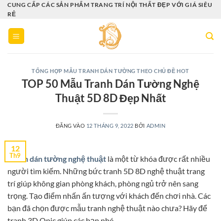
Bỏ
CUNG CẤP CÁC SẢN PHẨM TRANG TRÍ NỘI THẤT ĐẸP VỚI GIÁ SIÊU
RẺ
qua
nội
dung
TỔNG HỢP MẪU TRANH DÁN TƯỜNG THEO CHỦ ĐỀ HOT
TOP 50 Mẫu Tranh Dán Tường Nghệ
Thuật 5D 8D Đẹp Nhất
ĐĂNG VÀO
12 THÁNG 9, 2022
BỞI
ADMIN
12
Th9
Tranh dán tường nghệ thuật
là một từ khóa được rất nhiều
người tìm kiếm. Những bức tranh 5D 8D nghệ thuật trang
trí giúp không gian phòng khách, phòng ngủ trở nên sang
trọng. Tạo điểm nhấn ấn tượng với khách đến chơi nhà. Các
bạn đã chọn được mẫu tranh nghệ thuật nào chưa? Hãy để
tranh 3D Opic giúp các bạn nhé.