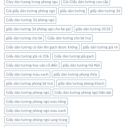
ngay
Giay dan tuong trong phong ngu
Giá Giấy dán tường cao cấp
trong
không
Giá giấy dán tường phòng ngủ
giấy dán tường
giấy dán tường 3d
gian
Giấy dán tường 3d phòng ngủ
sống
của
giấy dán tường 3d phòng ngủ cho bé gái
giấy dán tường 2018
bạn
giấy dán tường cho bé
Giấy dán tường cho bé trai
Giấy dán tường có dán lên gạch được không
giấy dán tường giá rẻ
Giấy dán tường giá rẻ 20k
Giấy dán tường giả gạch
Giấy dán tường hoa văn cổ điển
giấy dán tường Hà Nội
Giấy dán tường màu xanh
giấy dán tường phong thủy
giấy dán tường phòng bé trai
giấy dán tường phòng khách
Giấy dán tường phòng ngủ
Giấy dán tường phòng ngủ hiện đại
Giấy dán tường phòng ngủ màu hồng
Giấy dán tường phòng ngủ màu xanh
Giấy dán tường phòng ngủ sang trọng