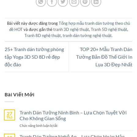
Bài viết này được đăng trong
Tổng hợp mẫu tranh dán tường theo chủ
đề HOT
và được gắn thẻ
tranh 3D nghệ thuật
,
Tranh 5D nghệ thuật
,
Tranh 8D nghệ thuật
,
tranh dán tường nghệ thuật
.
25+ Tranh dán tường phòng
TOP 20+ Mẫu Tranh Dán
tập Yoga 3D 5D 8D rẻ đẹp
Tường Bản Đồ Thế Giới In
độc đáo
Lụa 3D Đẹp Nhất
Bài Viết Mới
Tranh Dán Tường Ninh Bình – Lựa Chọn Tuyệt Vời
27
Th3
Cho Không Gian Sống
ở
Chức năng bình luận bị tắt
Tranh
Dán
Tranh Dán Tường Nghệ An – Lựa Chọn Hoàn Hảo