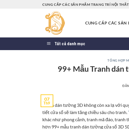
Bỏ
CUNG CẤP CÁC SẢN PHẨM TRANG TRÍ NỘI THẤT 
qua
nội
CUNG CẤP CÁC SẢN P
dung
Tất cả danh mục
TỔNG HỢP M
99+ Mẫu Tranh dán 
ĐĂ
07
Th9
Tranh dán tường 3D không còn xa lạ với qu
tiết cửa sổ sẽ làm tăng chiều sâu cho tranh.
khác như phong cảnh, tranh mã đáo, tranh
hơn 99+ mẫu tranh dán tường cửa sổ 3D 5D 