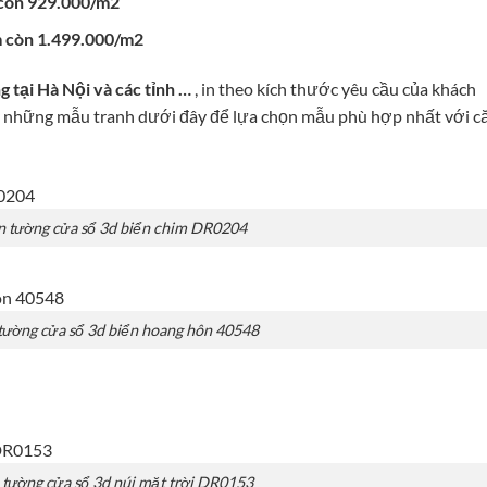
 còn 929.000/m2
 còn 1.499.000/m2
 tại Hà Nội và các tỉnh …
, in theo kích thước yêu cầu của khách
ay những mẫu tranh dưới đây để lựa chọn mẫu phù hợp nhất với c
n tường cửa sổ 3d biển chim DR0204
tường cửa sổ 3d biển hoang hôn 40548
 tường cửa sổ 3d núi mặt trời DR0153