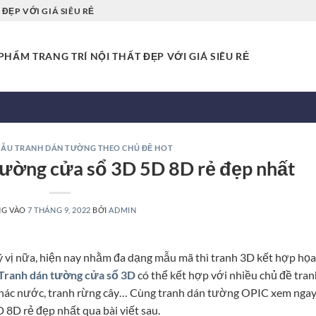
ĐẸP VỚI GIÁ SIÊU RẺ
HẨM TRANG TRÍ NỘI THẤT ĐẸP VỚI GIÁ SIÊU RẺ
ẪU TRANH DÁN TƯỜNG THEO CHỦ ĐỀ HOT
tường cửa sổ 3D 5D 8D rẻ đẹp nhất
NG VÀO
7 THÁNG 9, 2022
BỞI
ADMIN
ý vị nữa, hiện nay nhằm đa dạng mẫu mã thì tranh 3D kết hợp họa
Tranh dán tường cửa sổ 3D
có thể kết hợp với nhiều chủ đề tran
 thác nước, tranh rừng cây… Cùng tranh dán tường OPIC xem nga
8D rẻ đẹp nhất qua bài viết sau.