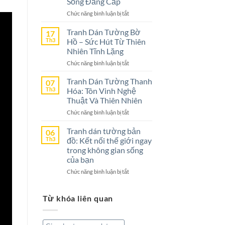
Sống Đẳng Cấp
–
ở
Chức năng bình luận bị tắt
Lựa
Tranh
Chọn
Dán
Tranh Dán Tường Bờ
Tuyệt
17
Tường
Vời
Th3
Hồ – Sức Hút Từ Thiên
Nghệ
Cho
Nhiên Tĩnh Lặng
An
Không
ở
Chức năng bình luận bị tắt
–
Gian
Tranh
Lựa
Sống
Dán
Tranh Dán Tường Thanh
Chọn
07
Tường
Th3
Hóa: Tôn Vinh Nghệ
Hoàn
Bờ
Hảo
Thuật Và Thiên Nhiên
Hồ
Cho
ở
Chức năng bình luận bị tắt
–
Không
Tranh
Sức
Gian
Dán
Tranh dán tường bản
Hút
06
Sống
Tường
Th3
đồ: Kết nối thế giới ngay
Từ
Đẳng
Thanh
Thiên
trong không gian sống
Cấp
Hóa:
Nhiên
của bạn
Tôn
Tĩnh
ở
Chức năng bình luận bị tắt
Vinh
Lặng
Tranh
Nghệ
dán
Thuật
Từ khóa liên quan
tường
Và
bản
Thiên
đồ:
Nhiên
Kết