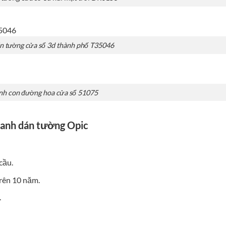
n tường cửa sổ 3d thành phố T35046
nh con đường hoa cửa sổ 51075
ranh dán tường Opic
cầu.
trên 10 năm.
.