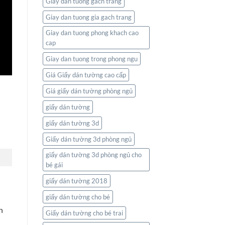
Giay dan tuong gach trang
nối
thế
Giay dan tuong gia gach trang
giới
ngay
Giay dan tuong phong khach cao
trong
cap
không
gian
Giay dan tuong trong phong ngu
sống
của
Giá Giấy dán tường cao cấp
bạn
Giá giấy dán tường phòng ngủ
giấy dán tường
giấy dán tường 3d
Giấy dán tường 3d phòng ngủ
giấy dán tường 3d phòng ngủ cho
bé gái
giấy dán tường 2018
giấy dán tường cho bé
n
Giấy dán tường cho bé trai