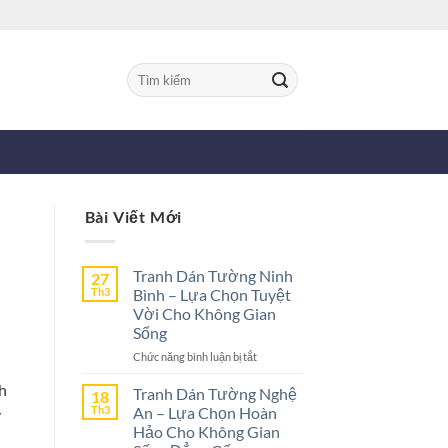
Tìm
kiếm:
Bài Viết Mới
Tranh Dán Tường Ninh
27
Th3
Bình – Lựa Chọn Tuyệt
Vời Cho Không Gian
Sống
ở
Chức năng bình luận bị tắt
Tranh
h
Dán
Tranh Dán Tường Nghệ
18
Tường
Th3
An – Lựa Chọn Hoàn
y
Ninh
Hảo Cho Không Gian
Bình