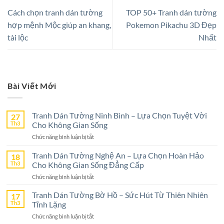
Cách chọn tranh dán tường
TOP 50+ Tranh dán tường
hợp mệnh Mộc giúp an khang,
Pokemon Pikachu 3D Đẹp
tài lộc
Nhất
Bài Viết Mới
Tranh Dán Tường Ninh Bình – Lựa Chọn Tuyệt Vời
27
Th3
Cho Không Gian Sống
ở
Chức năng bình luận bị tắt
Tranh
Dán
Tranh Dán Tường Nghệ An – Lựa Chọn Hoàn Hảo
18
Tường
Th3
Cho Không Gian Sống Đẳng Cấp
Ninh
ở
Chức năng bình luận bị tắt
Bình
Tranh
–
Dán
Tranh Dán Tường Bờ Hồ – Sức Hút Từ Thiên Nhiên
17
Lựa
Tường
Th3
Tĩnh Lặng
Chọn
Nghệ
Tuyệt
ở
Chức năng bình luận bị tắt
An
Vời