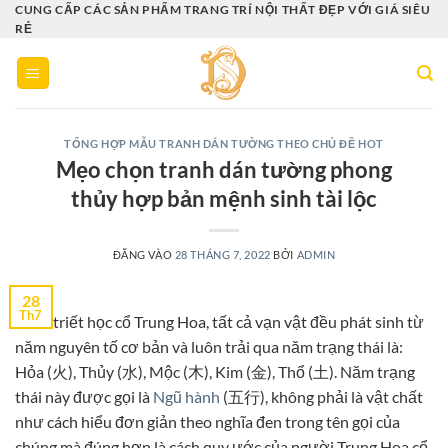
Bỏ
CUNG CẤP CÁC SẢN PHẨM TRANG TRÍ NỘI THẤT ĐẸP VỚI GIÁ SIÊU
RẺ
qua
nội
dung
TỔNG HỢP MẪU TRANH DÁN TƯỜNG THEO CHỦ ĐỀ HOT
Mẹo chọn tranh dán tường phong
thủy hợp bản mệnh sinh tài lộc
ĐĂNG VÀO
28 THÁNG 7, 2022
BỞI
ADMIN
28
Th7
Theo triết học cổ Trung Hoa, tất cả vạn vật đều phát sinh từ
năm nguyên tố cơ bản và luôn trải qua năm trạng thái là:
Hỏa (火), Thủy (水), Mộc (木), Kim (金), Thổ (土). Năm trạng
thái này được gọi là
Ngũ hành
(五行), không phải là vật chất
như cách hiểu đơn giản theo nghĩa đen trong tên gọi của
chúng mà đúng hơn là cách quy ước của người Trung Hoa cổ