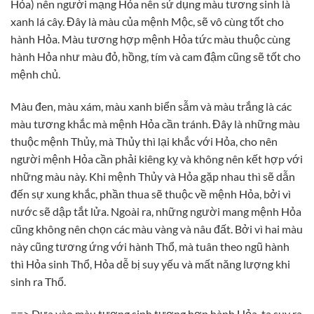
Hỏa) nên người mạng Hỏa nên sử dụng màu tương sinh là
xanh lá cây. Đây là màu của mệnh Mộc, sẽ vô cùng tốt cho
hành Hỏa. Màu tương hợp mệnh Hỏa tức màu thuộc cùng
hành Hỏa như màu đỏ, hồng, tím và cam đậm cũng sẽ tốt cho
mệnh chủ.
Màu đen, màu xám, màu xanh biển sẫm và màu trắng là các
màu tương khắc mà mệnh Hỏa cần tránh. Đây là những màu
thuộc mệnh Thủy, mà Thủy thì lại khắc với Hỏa, cho nên
người mệnh Hỏa cần phải kiêng kỵ và không nên kết hợp với
những màu này. Khi mệnh Thủy và Hỏa gặp nhau thì sẽ dẫn
đến sự xung khắc, phần thua sẽ thuộc về mệnh Hỏa, bởi vì
nước sẽ dập tắt lửa. Ngoài ra, những người mang mệnh Hỏa
cũng không nên chọn các màu vàng và nâu đất. Bởi vì hai màu
này cũng tương ứng với hành Thổ, mà tuân theo ngũ hành
thì Hỏa sinh Thổ, Hỏa dễ bị suy yếu và mất năng lượng khi
sinh ra Thổ.
==> Dựa vào màu tương sinh tương hợp hành Hỏa, ta suy ra