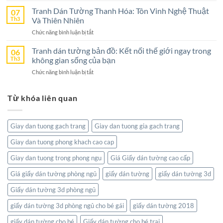
Tranh
–
Cho
Dán
Tranh Dán Tường Thanh Hóa: Tôn Vinh Nghệ Thuật
07
Lựa
Không
Tường
Th3
Và Thiên Nhiên
Chọn
Gian
Bờ
Hoàn
Sống
ở
Chức năng bình luận bị tắt
Hồ
Hảo
Tranh
–
Cho
Dán
Tranh dán tường bản đồ: Kết nối thế giới ngay trong
06
Sức
Không
Tường
Th3
không gian sống của bạn
Hút
Gian
Thanh
Từ
Sống
ở
Chức năng bình luận bị tắt
Hóa:
Thiên
Đẳng
Tranh
Tôn
Nhiên
Cấp
dán
Vinh
Tĩnh
Từ khóa liên quan
tường
Nghệ
Lặng
bản
Thuật
đồ:
Và
Kết
Thiên
Giay dan tuong gach trang
Giay dan tuong gia gach trang
nối
Nhiên
thế
Giay dan tuong phong khach cao cap
giới
ngay
Giay dan tuong trong phong ngu
Giá Giấy dán tường cao cấp
trong
không
Giá giấy dán tường phòng ngủ
giấy dán tường
giấy dán tường 3d
gian
Giấy dán tường 3d phòng ngủ
sống
của
giấy dán tường 3d phòng ngủ cho bé gái
giấy dán tường 2018
bạn
giấy dán tường cho bé
Giấy dán tường cho bé trai