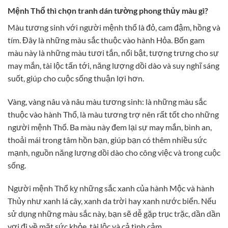
Mệnh Thổ thì chọn tranh dán tường phong thủy màu gì?
Màu tương sinh với người mệnh thổ là đỏ, cam đậm, hồng và
tím. Đây là những màu sắc thuộc vào hành Hỏa. Bốn gam
màu này là những màu tươi tắn, nổi bật, tượng trưng cho sự
may mắn, tài lộc tấn tới, năng lượng dồi dào và suy nghĩ sáng
suốt, giúp cho cuộc sống thuận lợi hơn.
Vàng, vàng nâu và nâu màu tương sinh: là những màu sắc
thuộc vào hành Thổ, là màu tương trợ nên rất tốt cho những
người mệnh Thổ. Ba màu này đem lại sự may mắn, bình an,
thoải mái trong tâm hồn bạn, giúp bạn có thêm nhiều sức
mạnh, nguồn năng lượng dồi dào cho công việc và trong cuộc
sống.
Người mệnh Thổ kỵ những sắc xanh của hành Mộc và hành
Thủy như xanh lá cây, xanh da trời hay xanh nước biển. Nếu
sử dụng những màu sắc này, bạn sẽ dễ gặp trục trặc, dần dần
vơi đi về mặt sức khỏe, tài lộc và cả tình cảm.