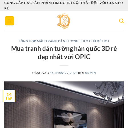
Bỏ
CUNG CẤP CÁC SẢN PHẨM TRANG TRÍ NỘI THẤT ĐẸP VỚI GIÁ SIÊU
RẺ
qua
nội
dung
TỔNG HỢP MẪU TRANH DÁN TƯỜNG THEO CHỦ ĐỀ HOT
Mua tranh dán tường hàn quốc 3D rẻ
đẹp nhất với OPIC
ĐĂNG VÀO
14 THÁNG 9, 2022
BỞI
ADMIN
14
Th9