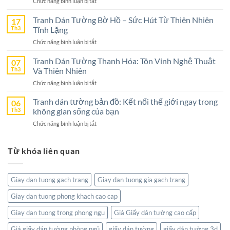
ở
Chức năng bình luận bị tắt
Bình
Tranh
–
Dán
Tranh Dán Tường Bờ Hồ – Sức Hút Từ Thiên Nhiên
17
Lựa
Tường
Th3
Tĩnh Lặng
Chọn
Nghệ
Tuyệt
ở
Chức năng bình luận bị tắt
An
Vời
Tranh
–
Cho
Dán
Tranh Dán Tường Thanh Hóa: Tôn Vinh Nghệ Thuật
07
Lựa
Không
Tường
Th3
Và Thiên Nhiên
Chọn
Gian
Bờ
Hoàn
Sống
ở
Chức năng bình luận bị tắt
Hồ
Hảo
Tranh
–
Cho
Dán
Tranh dán tường bản đồ: Kết nối thế giới ngay trong
06
Sức
Không
Tường
Th3
không gian sống của bạn
Hút
Gian
Thanh
Từ
Sống
ở
Chức năng bình luận bị tắt
Hóa:
Thiên
Đẳng
Tranh
Tôn
Nhiên
Cấp
dán
Vinh
Tĩnh
Từ khóa liên quan
tường
Nghệ
Lặng
bản
Thuật
đồ:
Và
Kết
Thiên
Giay dan tuong gach trang
Giay dan tuong gia gach trang
nối
Nhiên
thế
Giay dan tuong phong khach cao cap
giới
ngay
Giay dan tuong trong phong ngu
Giá Giấy dán tường cao cấp
trong
không
Giá giấy dán tường phòng ngủ
giấy dán tường
giấy dán tường 3d