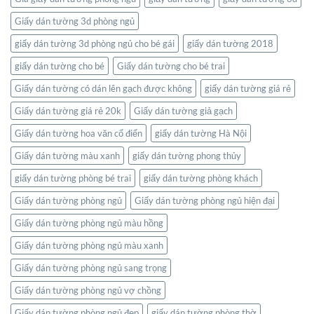
gian
Giấy dán tường 3d phòng ngủ
sống
của
giấy dán tường 3d phòng ngủ cho bé gái
giấy dán tường 2018
bạn
giấy dán tường cho bé
Giấy dán tường cho bé trai
Giấy dán tường có dán lên gạch được không
giấy dán tường giá rẻ
Giấy dán tường giá rẻ 20k
Giấy dán tường giả gạch
Giấy dán tường hoa văn cổ điển
giấy dán tường Hà Nội
Giấy dán tường màu xanh
giấy dán tường phong thủy
giấy dán tường phòng bé trai
giấy dán tường phòng khách
Giấy dán tường phòng ngủ
Giấy dán tường phòng ngủ hiện đại
Giấy dán tường phòng ngủ màu hồng
Giấy dán tường phòng ngủ màu xanh
Giấy dán tường phòng ngủ sang trọng
Giấy dán tường phòng ngủ vợ chồng
Giấy dán tường phòng ngủ đẹp
giấy dán tường phòng thờ