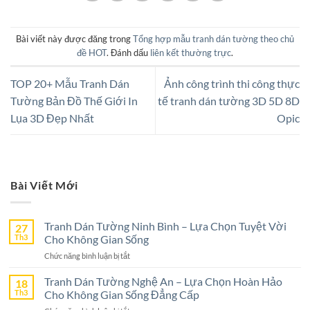
Bài viết này được đăng trong
Tổng hợp mẫu tranh dán tường theo chủ
đề HOT
. Đánh dấu
liên kết thường trực
.
TOP 20+ Mẫu Tranh Dán
Ảnh công trình thi công thực
Tường Bản Đồ Thế Giới In
tế tranh dán tường 3D 5D 8D
Lụa 3D Đẹp Nhất
Opic
Bài Viết Mới
Tranh Dán Tường Ninh Bình – Lựa Chọn Tuyệt Vời
27
Th3
Cho Không Gian Sống
ở
Chức năng bình luận bị tắt
Tranh
Dán
Tranh Dán Tường Nghệ An – Lựa Chọn Hoàn Hảo
18
Tường
Th3
Cho Không Gian Sống Đẳng Cấp
Ninh