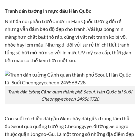
Tranh dán tường in mực dầu Hàn Quốc
Như đã nói phần trước mực in Hàn Quốc tương đối rẻ
nhưng vẫn đảm bảo độ đẹp cho tranh. Vải lụa bóng mịn
màng hơn chất bạt thô ráp, cũng vì vật nét tranh ko bị vỡ,
nhòe hay lem màu. Nhưng đi đôi với sự rẻ thì chi tiết tranh
tổng sẽ hơi mờ hơn so với in mực UV mỹ cao cấp, thời gian
bền màu có thể kém hơn một xíu.
Tranh dán tường Cảnh quan thành phố Seoul, Hàn Quốc tại Suối
Cheonggyecheon 249569728
Con suối có chiều dài gần 6km chạy dài giữa trung tâm thủ
đô Seoul qua quảng trường Cheonggyye, đường Sejongro
thuộc quận Jongno-Gu. Là một trong số những địa điểm đẹp