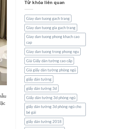
Từ khóa liên quan
tường
Và
bản
Thiên
đồ:
Nhiên
Kết
Giay dan tuong gach trang
nối
thế
Giay dan tuong gia gach trang
giới
ngay
Giay dan tuong phong khach cao
trong
cap
không
gian
Giay dan tuong trong phong ngu
sống
của
Giá Giấy dán tường cao cấp
bạn
Giá giấy dán tường phòng ngủ
giấy dán tường
giấy dán tường 3d
 mẫu
Giấy dán tường 3d phòng ngủ
đặc
giấy dán tường 3d phòng ngủ cho
bé gái
giấy dán tường 2018