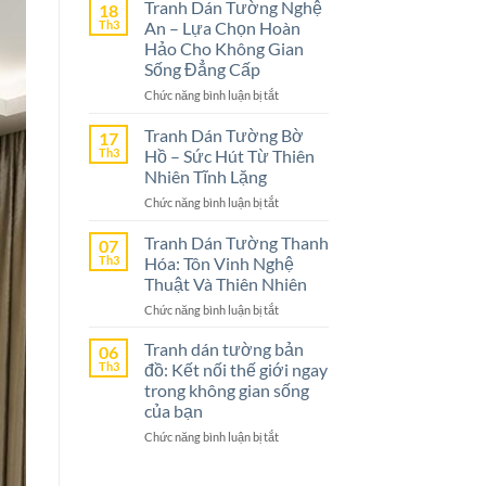
Dán
Tranh Dán Tường Nghệ
18
Tường
Th3
An – Lựa Chọn Hoàn
Ninh
Hảo Cho Không Gian
Bình
Sống Đẳng Cấp
–
ở
Chức năng bình luận bị tắt
Lựa
Tranh
Chọn
Dán
Tranh Dán Tường Bờ
Tuyệt
17
Tường
Vời
Th3
Hồ – Sức Hút Từ Thiên
Nghệ
Cho
Nhiên Tĩnh Lặng
An
Không
ở
Chức năng bình luận bị tắt
–
Gian
Tranh
Lựa
Sống
Dán
Tranh Dán Tường Thanh
Chọn
07
Tường
Th3
Hóa: Tôn Vinh Nghệ
Hoàn
Bờ
Hảo
Thuật Và Thiên Nhiên
Hồ
Cho
ở
Chức năng bình luận bị tắt
–
Không
Tranh
Sức
Gian
Dán
Tranh dán tường bản
Hút
06
Sống
Tường
Th3
đồ: Kết nối thế giới ngay
Từ
Đẳng
Thanh
Thiên
trong không gian sống
Cấp
Hóa:
Nhiên
của bạn
Tôn
Tĩnh
ở
Chức năng bình luận bị tắt
Vinh
Lặng
Tranh
Nghệ
dán
Thuật