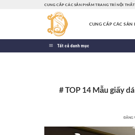
Bỏ
CUNG CẤP CÁC SẢN PHẨM TRANG TRÍ NỘI THẤT 
qua
nội
CUNG CẤP CÁC SẢN P
dung
Tất cả danh mục
# TOP 14 Mẫu giấy dá
ĐĂNG