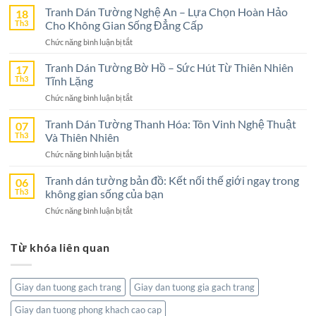
Dán
Tranh Dán Tường Nghệ An – Lựa Chọn Hoàn Hảo
18
Tường
Th3
Cho Không Gian Sống Đẳng Cấp
Ninh
ở
Chức năng bình luận bị tắt
Bình
Tranh
–
Dán
Tranh Dán Tường Bờ Hồ – Sức Hút Từ Thiên Nhiên
17
Lựa
Tường
Th3
Tĩnh Lặng
Chọn
Nghệ
Tuyệt
ở
Chức năng bình luận bị tắt
An
Vời
Tranh
–
Cho
Dán
Tranh Dán Tường Thanh Hóa: Tôn Vinh Nghệ Thuật
07
Lựa
Không
Tường
Th3
Và Thiên Nhiên
Chọn
Gian
Bờ
Hoàn
Sống
ở
Chức năng bình luận bị tắt
Hồ
Hảo
Tranh
–
Cho
Dán
Tranh dán tường bản đồ: Kết nối thế giới ngay trong
06
Sức
Không
Tường
Th3
không gian sống của bạn
Hút
Gian
Thanh
Từ
Sống
ở
Chức năng bình luận bị tắt
Hóa:
Thiên
Đẳng
Tranh
Tôn
Nhiên
Cấp
dán
Vinh
Tĩnh
Từ khóa liên quan
tường
Nghệ
Lặng
bản
Thuật
đồ:
Và
Kết
Thiên
Giay dan tuong gach trang
Giay dan tuong gia gach trang
nối
Nhiên
thế
Giay dan tuong phong khach cao cap