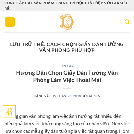
Bỏ
CUNG CẤP CÁC SẢN PHẨM TRANG TRÍ NỘI THẤT ĐẸP VỚI GIÁ SIÊU
RẺ
qua
nội
dung
LƯU TRỮ THẺ:
CÁCH CHỌN GIẤY DÁN TƯỜNG
VĂN PHÒNG PHÙ HỢP
TIN TỨC
Hướng Dẫn Chọn Giấy Dán Tường Văn
Phòng Làm Việc Thoải Mái
ĐĂNG VÀO
19 THÁNG 1, 2018
BỞI
ADMIN
19
Th1
Không gian văn phòng làm việc ảnh hưởng rất nhiều đến
hiệu quả làm việc, khả năng sáng tạo của nhân viên . Nên việc
lựa chọn các mẫu giấy dán tường là việc rất quan trọng. Hôm