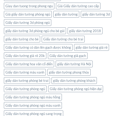
giới
ngay
Giay dan tuong trong phong ngu
Giá Giấy dán tường cao cấp
trong
không
Giá giấy dán tường phòng ngủ
giấy dán tường
giấy dán tường 3d
gian
Giấy dán tường 3d phòng ngủ
sống
của
giấy dán tường 3d phòng ngủ cho bé gái
giấy dán tường 2018
bạn
giấy dán tường cho bé
Giấy dán tường cho bé trai
Giấy dán tường có dán lên gạch được không
giấy dán tường giá rẻ
Giấy dán tường giá rẻ 20k
Giấy dán tường giả gạch
Giấy dán tường hoa văn cổ điển
giấy dán tường Hà Nội
Giấy dán tường màu xanh
giấy dán tường phong thủy
giấy dán tường phòng bé trai
giấy dán tường phòng khách
Giấy dán tường phòng ngủ
Giấy dán tường phòng ngủ hiện đại
Giấy dán tường phòng ngủ màu hồng
Giấy dán tường phòng ngủ màu xanh
Giấy dán tường phòng ngủ sang trọng