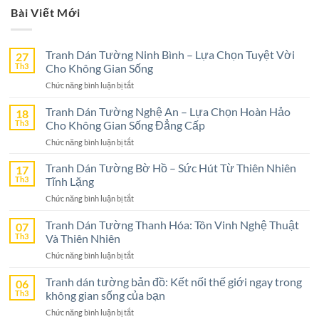
Bài Viết Mới
Tranh Dán Tường Ninh Bình – Lựa Chọn Tuyệt Vời
27
Th3
Cho Không Gian Sống
ở
Chức năng bình luận bị tắt
Tranh
Dán
Tranh Dán Tường Nghệ An – Lựa Chọn Hoàn Hảo
18
Tường
Th3
Cho Không Gian Sống Đẳng Cấp
Ninh
ở
Chức năng bình luận bị tắt
Bình
Tranh
–
Dán
Tranh Dán Tường Bờ Hồ – Sức Hút Từ Thiên Nhiên
17
Lựa
Tường
Th3
Tĩnh Lặng
Chọn
Nghệ
Tuyệt
ở
Chức năng bình luận bị tắt
An
Vời
Tranh
–
Cho
Dán
Tranh Dán Tường Thanh Hóa: Tôn Vinh Nghệ Thuật
07
Lựa
Không
Tường
Th3
Và Thiên Nhiên
Chọn
Gian
Bờ
Hoàn
Sống
ở
Chức năng bình luận bị tắt
Hồ
Hảo
Tranh
–
Cho
Dán
Tranh dán tường bản đồ: Kết nối thế giới ngay trong
06
Sức
Không
Tường
Th3
không gian sống của bạn
Hút
Gian
Thanh
Từ
Sống
ở
Chức năng bình luận bị tắt
Hóa:
Thiên