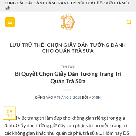
Bỏ
CUNG CẤP CÁC SẢN PHẨM TRANG TRÍ NỘI THẤT ĐẸP VỚI GIÁ SIÊU
RẺ
qua
nội
dung
LƯU TRỮ THẺ:
CHỌN GIẤY DÁN TƯỜNG DÀNH
CHO QUÁN TRÀ SỮA
TIN TỨC
Bí Quyết Chọn Giấy Dán Tường Trang Trí
Quán Trà Sữa
ĐĂNG VÀO
9 THÁNG 2, 2018
BỞI
ADMIN
09
Th2
Ngoài việc trang trí làm đẹp cho không gian riêng trong gia
đình. Giấy dán tường giờ đây còn phục vụ cho việc trang trí
các không gian khác như quán cà phê, trà sữa … Hôm nay DS