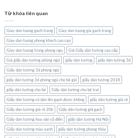
Đẳng
Tranh
Tôn
Nhiên
Cấp
dán
Vinh
Tĩnh
Từ khóa liên quan
tường
Nghệ
Lặng
bản
Thuật
đồ:
Và
Kết
Thiên
Giay dan tuong gach trang
Giay dan tuong gia gach trang
nối
Nhiên
thế
Giay dan tuong phong khach cao cap
giới
ngay
Giay dan tuong trong phong ngu
Giá Giấy dán tường cao cấp
trong
không
Giá giấy dán tường phòng ngủ
giấy dán tường
giấy dán tường 3d
gian
Giấy dán tường 3d phòng ngủ
sống
của
giấy dán tường 3d phòng ngủ cho bé gái
giấy dán tường 2018
bạn
giấy dán tường cho bé
Giấy dán tường cho bé trai
Giấy dán tường có dán lên gạch được không
giấy dán tường giá rẻ
Giấy dán tường giá rẻ 20k
Giấy dán tường giả gạch
Giấy dán tường hoa văn cổ điển
giấy dán tường Hà Nội
Giấy dán tường màu xanh
giấy dán tường phong thủy