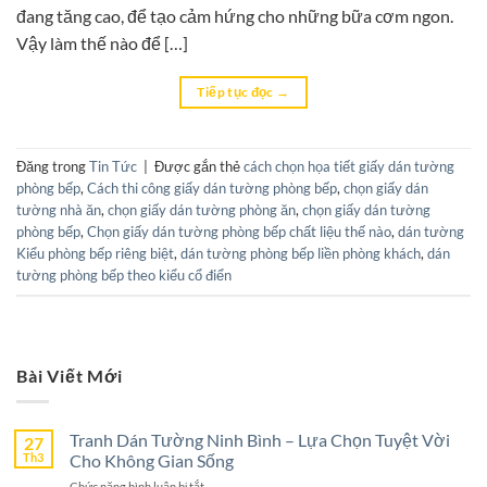
đang tăng cao, để tạo cảm hứng cho những bữa cơm ngon.
Vậy làm thế nào để […]
Tiếp tục đọc
→
Đăng trong
Tin Tức
|
Được gắn thẻ
cách chọn họa tiết giấy dán tường
phòng bếp
,
Cách thi công giấy dán tường phòng bếp
,
chọn giấy dán
tường nhà ăn
,
chọn giấy dán tường phòng ăn
,
chọn giấy dán tường
phòng bếp
,
Chọn giấy dán tường phòng bếp chất liệu thế nào
,
dán tường
Kiểu phòng bếp riêng biệt
,
dán tường phòng bếp liền phòng khách
,
dán
tường phòng bếp theo kiểu cổ điển
Bài Viết Mới
Tranh Dán Tường Ninh Bình – Lựa Chọn Tuyệt Vời
27
Th3
Cho Không Gian Sống
ở
Chức năng bình luận bị tắt