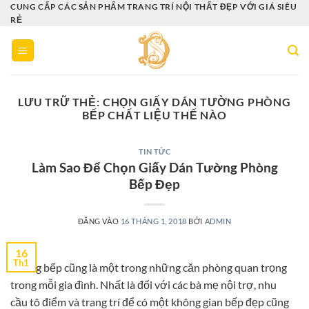
Bỏ
CUNG CẤP CÁC SẢN PHẨM TRANG TRÍ NỘI THẤT ĐẸP VỚI GIÁ SIÊU
RẺ
qua
nội
dung
LƯU TRỮ THẺ:
CHỌN GIẤY DÁN TƯỜNG PHÒNG
BẾP CHẤT LIỆU THẾ NÀO
TIN TỨC
Làm Sao Để Chọn Giấy Dán Tường Phòng
Bếp Đẹp
ĐĂNG VÀO
16 THÁNG 1, 2018
BỞI
ADMIN
16
Th1
Phòng bếp cũng là một trong những căn phòng quan trọng
trong mỗi gia đình. Nhất là đối với các bà mẹ nội trợ, nhu
cầu tô điểm và trang trí để có một không gian bếp đẹp cũng