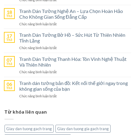
Tranh
Dán
Tranh Dán Tường Nghệ An – Lựa Chọn Hoàn Hảo
18
Tường
Th3
Cho Không Gian Sống Đẳng Cấp
Ninh
ở
Chức năng bình luận bị tắt
Bình
Tranh
–
Dán
Tranh Dán Tường Bờ Hồ – Sức Hút Từ Thiên Nhiên
17
Lựa
Tường
Th3
Tĩnh Lặng
Chọn
Nghệ
Tuyệt
ở
Chức năng bình luận bị tắt
An
Vời
Tranh
–
Cho
Dán
Tranh Dán Tường Thanh Hóa: Tôn Vinh Nghệ Thuật
07
Lựa
Không
Tường
Th3
Và Thiên Nhiên
Chọn
Gian
Bờ
Hoàn
Sống
ở
Chức năng bình luận bị tắt
Hồ
Hảo
Tranh
–
Cho
Dán
Tranh dán tường bản đồ: Kết nối thế giới ngay trong
06
Sức
Không
Tường
Th3
không gian sống của bạn
Hút
Gian
Thanh
Từ
Sống
ở
Chức năng bình luận bị tắt
Hóa:
Thiên
Đẳng
Tranh
Tôn
Nhiên
Cấp
dán
Vinh
Tĩnh
Từ khóa liên quan
tường
Nghệ
Lặng
bản
Thuật
đồ:
Và
Kết
Thiên
Giay dan tuong gach trang
Giay dan tuong gia gach trang
nối
Nhiên