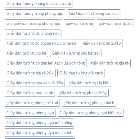
thế
Giay dan tuong phong khach cao cap
giới
ngay
Giay dan tuong trong phong ngu
Giá Giấy dán tường cao cấp
trong
không
Giá giấy dán tường phòng ngủ
giấy dán tường
giấy dán tường 3d
gian
Giấy dán tường 3d phòng ngủ
sống
của
giấy dán tường 3d phòng ngủ cho bé gái
giấy dán tường 2018
bạn
giấy dán tường cho bé
Giấy dán tường cho bé trai
Giấy dán tường có dán lên gạch được không
giấy dán tường giá rẻ
Giấy dán tường giá rẻ 20k
Giấy dán tường giả gạch
Giấy dán tường hoa văn cổ điển
giấy dán tường Hà Nội
Giấy dán tường màu xanh
giấy dán tường phong thủy
giấy dán tường phòng bé trai
giấy dán tường phòng khách
Giấy dán tường phòng ngủ
Giấy dán tường phòng ngủ hiện đại
Giấy dán tường phòng ngủ màu hồng
Giấy dán tường phòng ngủ màu xanh