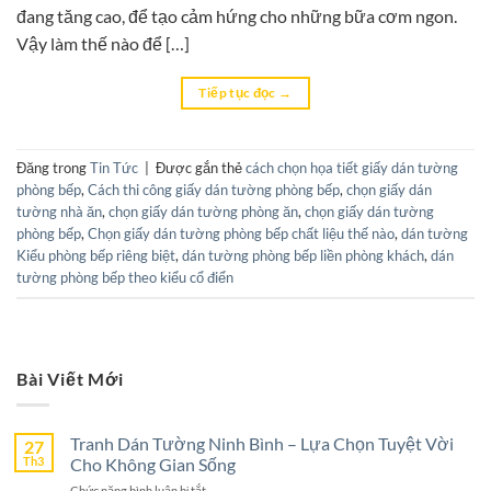
đang tăng cao, để tạo cảm hứng cho những bữa cơm ngon.
Vậy làm thế nào để […]
Tiếp tục đọc
→
Đăng trong
Tin Tức
|
Được gắn thẻ
cách chọn họa tiết giấy dán tường
phòng bếp
,
Cách thi công giấy dán tường phòng bếp
,
chọn giấy dán
tường nhà ăn
,
chọn giấy dán tường phòng ăn
,
chọn giấy dán tường
phòng bếp
,
Chọn giấy dán tường phòng bếp chất liệu thế nào
,
dán tường
Kiểu phòng bếp riêng biệt
,
dán tường phòng bếp liền phòng khách
,
dán
tường phòng bếp theo kiểu cổ điển
Bài Viết Mới
Tranh Dán Tường Ninh Bình – Lựa Chọn Tuyệt Vời
27
Th3
Cho Không Gian Sống
ở
Chức năng bình luận bị tắt