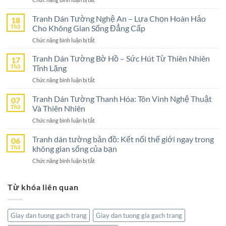
Tranh
Dán
Tranh Dán Tường Nghệ An – Lựa Chọn Hoàn Hảo
18
Tường
Th3
Cho Không Gian Sống Đẳng Cấp
Ninh
ở
Chức năng bình luận bị tắt
Bình
Tranh
–
Dán
Tranh Dán Tường Bờ Hồ – Sức Hút Từ Thiên Nhiên
17
Lựa
Tường
Th3
Tĩnh Lặng
Chọn
Nghệ
Tuyệt
ở
Chức năng bình luận bị tắt
An
Vời
Tranh
–
Cho
Dán
Tranh Dán Tường Thanh Hóa: Tôn Vinh Nghệ Thuật
07
Lựa
Không
Tường
Th3
Và Thiên Nhiên
Chọn
Gian
Bờ
Hoàn
Sống
ở
Chức năng bình luận bị tắt
Hồ
Hảo
Tranh
–
Cho
Dán
Tranh dán tường bản đồ: Kết nối thế giới ngay trong
06
Sức
Không
Tường
Th3
không gian sống của bạn
Hút
Gian
Thanh
Từ
Sống
ở
Chức năng bình luận bị tắt
Hóa:
Thiên
Đẳng
Tranh
Tôn
Nhiên
Cấp
dán
Vinh
Tĩnh
Từ khóa liên quan
tường
Nghệ
Lặng
bản
Thuật
đồ:
Và
Kết
Thiên
Giay dan tuong gach trang
Giay dan tuong gia gach trang
nối
Nhiên