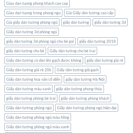
thế
Giay dan tuong phong khach cao cap
giới
ngay
Giay dan tuong trong phong ngu
Giá Giấy dán tường cao cấp
trong
không
Giá giấy dán tường phòng ngủ
giấy dán tường
giấy dán tường 3d
gian
Giấy dán tường 3d phòng ngủ
sống
của
giấy dán tường 3d phòng ngủ cho bé gái
giấy dán tường 2018
bạn
giấy dán tường cho bé
Giấy dán tường cho bé trai
Giấy dán tường có dán lên gạch được không
giấy dán tường giá rẻ
Giấy dán tường giá rẻ 20k
Giấy dán tường giả gạch
Giấy dán tường hoa văn cổ điển
giấy dán tường Hà Nội
Giấy dán tường màu xanh
giấy dán tường phong thủy
giấy dán tường phòng bé trai
giấy dán tường phòng khách
Giấy dán tường phòng ngủ
Giấy dán tường phòng ngủ hiện đại
Giấy dán tường phòng ngủ màu hồng
Giấy dán tường phòng ngủ màu xanh