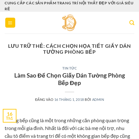
Bỏ
CUNG CẤP CÁC SẢN PHẨM TRANG TRÍ NỘI THẤT ĐẸP VỚI GIÁ SIÊU
RẺ
qua
nội
dung
LƯU TRỮ THẺ:
CÁCH CHỌN HỌA TIẾT GIẤY DÁN
TƯỜNG PHÒNG BẾP
TIN TỨC
Làm Sao Để Chọn Giấy Dán Tường Phòng
Bếp Đẹp
ĐĂNG VÀO
16 THÁNG 1, 2018
BỞI
ADMIN
16
Th1
Phòng bếp cũng là một trong những căn phòng quan trọng
trong mỗi gia đình. Nhất là đối với các bà mẹ nội trợ, nhu
cầu tô điểm và trang trí để có một không gian bếp đẹp cũng