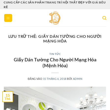
Bỏ
CUNG CẤP CÁC SẢN PHẨM TRANG TRÍ NỘI THẤT ĐẸP VỚI GIÁ SIÊU
RẺ
qua
nội
dung
LƯU TRỮ THẺ:
GIẤY DÁN TƯỜNG CHO NGƯỜI
MẠNG HỎA
TIN TỨC
Giấy Dán Tường Cho Người Mạng Hỏa
(Mệnh Hỏa)
ĐĂNG VÀO
15 THÁNG 6, 2018
BỞI
ADMIN
15
Th6