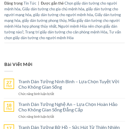
Đăng trong
Tin Tức
|
Được gắn thẻ
Chọn giấy dán tường cho người
mệnh hỏa
,
Giấy dán tường cho gia chủ mệnh hỏa
,
giấy dán tường cho
người mạng hỏa
,
giấy dán tường cho người mệnh hỏa
,
Giấy dán tường
mạng hỏa
,
giấy dán tường phong thủy
,
Mẫu giấy dán tường cho người
mệnh Hỏa hợp phong thủy nhất
,
Người mệnh Hỏa nên chọn giấy dán
tường nào?
,
Trang trí giấy dán tường cho căn phòng mệnh Hỏa
,
Tư vấn
chọn giấy dán tường cho người mệnh Hỏa
Bài Viết Mới
Tranh Dán Tường Ninh Bình – Lựa Chọn Tuyệt Vời
27
Th3
Cho Không Gian Sống
ở
Chức năng bình luận bị tắt
Tranh
Dán
Tranh Dán Tường Nghệ An – Lựa Chọn Hoàn Hảo
18
Tường
Th3
Cho Không Gian Sống Đẳng Cấp
Ninh
ở
Chức năng bình luận bị tắt
Bình
Tranh
–
Dán
Tranh Dán Tường Bờ Hồ – Sức Hút Từ Thiên Nhiên
17
Lựa