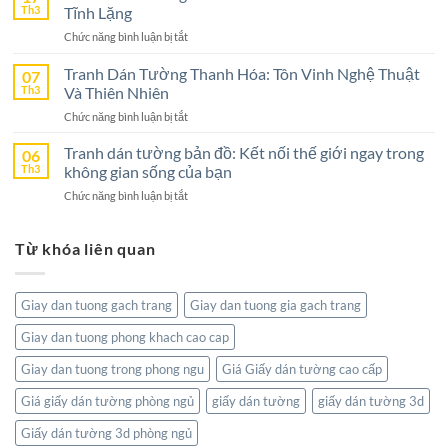
Tường
Th3
Tĩnh Lặng
Chọn
Nghệ
Tuyệt
ở
Chức năng bình luận bị tắt
An
Vời
Tranh
–
Cho
Dán
Tranh Dán Tường Thanh Hóa: Tôn Vinh Nghệ Thuật
07
Lựa
Không
Tường
Th3
Và Thiên Nhiên
Chọn
Gian
Bờ
Hoàn
Sống
ở
Chức năng bình luận bị tắt
Hồ
Hảo
Tranh
–
Cho
Dán
Tranh dán tường bản đồ: Kết nối thế giới ngay trong
06
Sức
Không
Tường
Th3
không gian sống của bạn
Hút
Gian
Thanh
Từ
Sống
ở
Chức năng bình luận bị tắt
Hóa:
Thiên
Đẳng
Tranh
Tôn
Nhiên
Cấp
dán
Vinh
Tĩnh
Từ khóa liên quan
tường
Nghệ
Lặng
bản
Thuật
đồ:
Và
Kết
Thiên
Giay dan tuong gach trang
Giay dan tuong gia gach trang
nối
Nhiên
thế
Giay dan tuong phong khach cao cap
giới
ngay
Giay dan tuong trong phong ngu
Giá Giấy dán tường cao cấp
trong
không
Giá giấy dán tường phòng ngủ
giấy dán tường
giấy dán tường 3d
gian
Giấy dán tường 3d phòng ngủ
sống