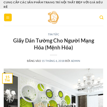
Bỏ
CUNG CẤP CÁC SẢN PHẨM TRANG TRÍ NỘI THẤT ĐẸP VỚI GIÁ SIÊU
RẺ
qua
nội
dung
TIN TỨC
Giấy Dán Tường Cho Người Mạng
Hỏa (Mệnh Hỏa)
ĐĂNG VÀO
15 THÁNG 6, 2018
BỞI
ADMIN
15
Th6