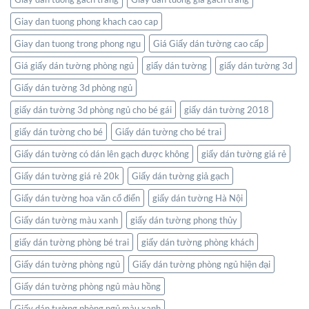
nối
Nhiên
thế
Giay dan tuong phong khach cao cap
giới
ngay
Giay dan tuong trong phong ngu
Giá Giấy dán tường cao cấp
trong
không
Giá giấy dán tường phòng ngủ
giấy dán tường
giấy dán tường 3d
gian
Giấy dán tường 3d phòng ngủ
sống
của
giấy dán tường 3d phòng ngủ cho bé gái
giấy dán tường 2018
bạn
giấy dán tường cho bé
Giấy dán tường cho bé trai
Giấy dán tường có dán lên gạch được không
giấy dán tường giá rẻ
Giấy dán tường giá rẻ 20k
Giấy dán tường giả gạch
Giấy dán tường hoa văn cổ điển
giấy dán tường Hà Nội
Giấy dán tường màu xanh
giấy dán tường phong thủy
giấy dán tường phòng bé trai
giấy dán tường phòng khách
Giấy dán tường phòng ngủ
Giấy dán tường phòng ngủ hiện đại
Giấy dán tường phòng ngủ màu hồng
Giấy dán tường phòng ngủ màu xanh