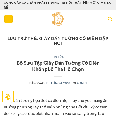
Bỏ
CUNG CẤP CÁC SẢN PHẨM TRANG TRÍ NỘI THẤT ĐẸP VỚI GIÁ SIÊU
RẺ
qua
nội
dung
LƯU TRỮ THẺ:
GIẤY DÁN TƯỜNG CỔ ĐIỂN DẬP
NỔI
TIN TỨC
Bộ Sưu Tập Giấy Dán Tường Cổ Điển
Khổng Lồ Tha Hồ Chọn
ĐĂNG VÀO
18 THÁNG 4, 2018
BỞI
ADMIN
18
Th4
Giấy dán tường họa tiết cổ điển hiện nay chủ yếu mang âm
hưởng phương Tây, thể hiện những họa tiết cầu kỳ có tính
đối xứng cao, đặc biệt nhấn mạnh vào sự sang trọng, tạo