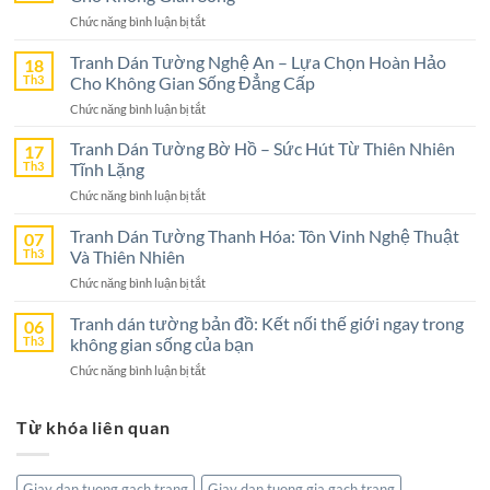
ở
Chức năng bình luận bị tắt
Tranh
Dán
Tranh Dán Tường Nghệ An – Lựa Chọn Hoàn Hảo
18
Tường
Th3
Cho Không Gian Sống Đẳng Cấp
Ninh
ở
Chức năng bình luận bị tắt
Bình
Tranh
–
Dán
Tranh Dán Tường Bờ Hồ – Sức Hút Từ Thiên Nhiên
17
Lựa
Tường
Th3
Tĩnh Lặng
Chọn
Nghệ
Tuyệt
ở
Chức năng bình luận bị tắt
An
Vời
Tranh
–
Cho
Dán
Tranh Dán Tường Thanh Hóa: Tôn Vinh Nghệ Thuật
07
Lựa
Không
Tường
Th3
Và Thiên Nhiên
Chọn
Gian
Bờ
Hoàn
Sống
ở
Chức năng bình luận bị tắt
Hồ
Hảo
Tranh
–
Cho
Dán
Tranh dán tường bản đồ: Kết nối thế giới ngay trong
06
Sức
Không
Tường
Th3
không gian sống của bạn
Hút
Gian
Thanh
Từ
Sống
ở
Chức năng bình luận bị tắt
Hóa:
Thiên
Đẳng
Tranh
Tôn
Nhiên
Cấp
dán
Vinh
Tĩnh
Từ khóa liên quan
tường
Nghệ
Lặng
bản
Thuật
đồ:
Và
Kết
Thiên
Giay dan tuong gach trang
Giay dan tuong gia gach trang