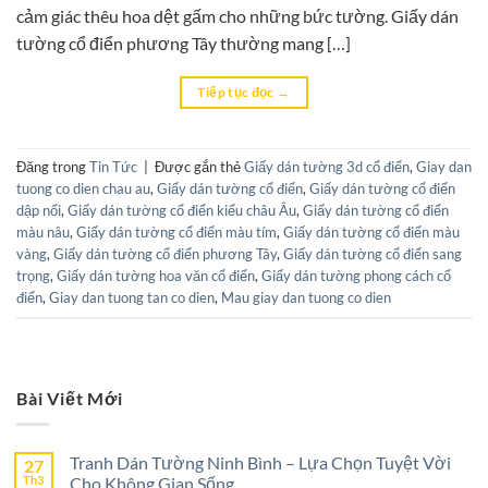
cảm giác thêu hoa dệt gấm cho những bức tường. Giấy dán
tường cổ điển phương Tây thường mang […]
Tiếp tục đọc
→
Đăng trong
Tin Tức
|
Được gắn thẻ
Giấy dán tường 3d cổ điển
,
Giay dan
tuong co dien chau au
,
Giấy dán tường cổ điển
,
Giấy dán tường cổ điển
dập nổi
,
Giấy dán tường cổ điển kiểu châu Âu
,
Giấy dán tường cổ điển
màu nâu
,
Giấy dán tường cổ điển màu tím
,
Giấy dán tường cổ điển màu
vàng
,
Giấy dán tường cổ điển phương Tây
,
Giấy dán tường cổ điển sang
trọng
,
Giấy dán tường hoa văn cổ điển
,
Giấy dán tường phong cách cổ
điển
,
Giay dan tuong tan co dien
,
Mau giay dan tuong co dien
Bài Viết Mới
Tranh Dán Tường Ninh Bình – Lựa Chọn Tuyệt Vời
27
Th3
Cho Không Gian Sống