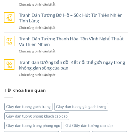
Ninh
ở
Chức năng bình luận bị tắt
Bình
Tranh
–
Dán
Tranh Dán Tường Bờ Hồ – Sức Hút Từ Thiên Nhiên
17
Lựa
Tường
Th3
Tĩnh Lặng
Chọn
Nghệ
Tuyệt
ở
Chức năng bình luận bị tắt
An
Vời
Tranh
–
Cho
Dán
Tranh Dán Tường Thanh Hóa: Tôn Vinh Nghệ Thuật
07
Lựa
Không
Tường
Th3
Và Thiên Nhiên
Chọn
Gian
Bờ
Hoàn
Sống
ở
Chức năng bình luận bị tắt
Hồ
Hảo
Tranh
–
Cho
Dán
Tranh dán tường bản đồ: Kết nối thế giới ngay trong
06
Sức
Không
Tường
Th3
không gian sống của bạn
Hút
Gian
Thanh
Từ
Sống
ở
Chức năng bình luận bị tắt
Hóa:
Thiên
Đẳng
Tranh
Tôn
Nhiên
Cấp
dán
Vinh
Tĩnh
Từ khóa liên quan
tường
Nghệ
Lặng
bản
Thuật
đồ:
Và
Kết
Thiên
Giay dan tuong gach trang
Giay dan tuong gia gach trang
nối
Nhiên
thế
Giay dan tuong phong khach cao cap
giới
ngay
Giay dan tuong trong phong ngu
Giá Giấy dán tường cao cấp
trong