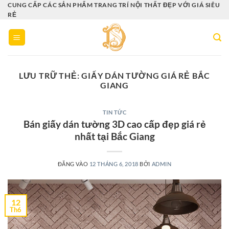
Bỏ
CUNG CẤP CÁC SẢN PHẨM TRANG TRÍ NỘI THẤT ĐẸP VỚI GIÁ SIÊU
RẺ
qua
nội
dung
LƯU TRỮ THẺ:
GIẤY DÁN TƯỜNG GIÁ RẺ BẮC
GIANG
TIN TỨC
Bán giấy dán tường 3D cao cấp đẹp giá rẻ
nhất tại Bắc Giang
ĐĂNG VÀO
12 THÁNG 6, 2018
BỞI
ADMIN
12
Th6