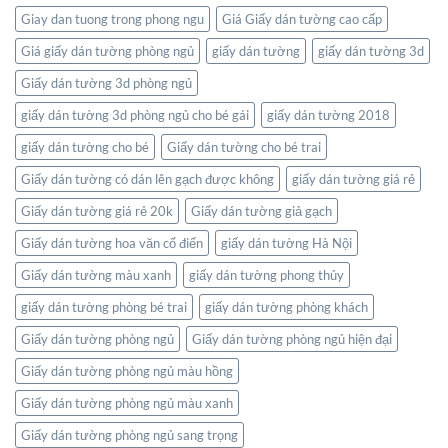
ngay
Giay dan tuong trong phong ngu
Giá Giấy dán tường cao cấp
trong
không
Giá giấy dán tường phòng ngủ
giấy dán tường
giấy dán tường 3d
gian
Giấy dán tường 3d phòng ngủ
sống
của
giấy dán tường 3d phòng ngủ cho bé gái
giấy dán tường 2018
bạn
giấy dán tường cho bé
Giấy dán tường cho bé trai
Giấy dán tường có dán lên gạch được không
giấy dán tường giá rẻ
Giấy dán tường giá rẻ 20k
Giấy dán tường giả gạch
Giấy dán tường hoa văn cổ điển
giấy dán tường Hà Nội
Giấy dán tường màu xanh
giấy dán tường phong thủy
giấy dán tường phòng bé trai
giấy dán tường phòng khách
Giấy dán tường phòng ngủ
Giấy dán tường phòng ngủ hiện đại
Giấy dán tường phòng ngủ màu hồng
Giấy dán tường phòng ngủ màu xanh
Giấy dán tường phòng ngủ sang trọng