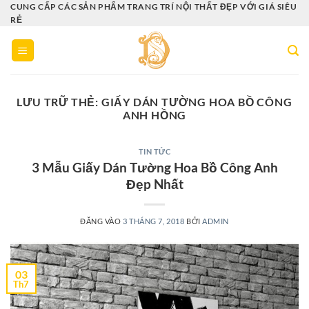
Bỏ
CUNG CẤP CÁC SẢN PHẨM TRANG TRÍ NỘI THẤT ĐẸP VỚI GIÁ SIÊU
RẺ
qua
nội
dung
LƯU TRỮ THẺ:
GIẤY DÁN TƯỜNG HOA BỒ CÔNG
ANH HỒNG
TIN TỨC
3 Mẫu Giấy Dán Tường Hoa Bồ Công Anh
Đẹp Nhất
ĐĂNG VÀO
3 THÁNG 7, 2018
BỞI
ADMIN
03
Th7