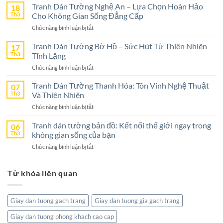
Dán
Tranh Dán Tường Nghệ An – Lựa Chọn Hoàn Hảo
18
Tường
Th3
Cho Không Gian Sống Đẳng Cấp
Ninh
ở
Chức năng bình luận bị tắt
Bình
Tranh
–
Dán
Tranh Dán Tường Bờ Hồ – Sức Hút Từ Thiên Nhiên
17
Lựa
Tường
Th3
Tĩnh Lặng
Chọn
Nghệ
Tuyệt
ở
Chức năng bình luận bị tắt
An
Vời
Tranh
–
Cho
Dán
Tranh Dán Tường Thanh Hóa: Tôn Vinh Nghệ Thuật
07
Lựa
Không
Tường
Th3
Và Thiên Nhiên
Chọn
Gian
Bờ
Hoàn
Sống
ở
Chức năng bình luận bị tắt
Hồ
Hảo
Tranh
–
Cho
Dán
Tranh dán tường bản đồ: Kết nối thế giới ngay trong
06
Sức
Không
Tường
Th3
không gian sống của bạn
Hút
Gian
Thanh
Từ
Sống
ở
Chức năng bình luận bị tắt
Hóa:
Thiên
Đẳng
Tranh
Tôn
Nhiên
Cấp
dán
Vinh
Tĩnh
Từ khóa liên quan
tường
Nghệ
Lặng
bản
Thuật
đồ:
Và
Kết
Thiên
Giay dan tuong gach trang
Giay dan tuong gia gach trang
nối
Nhiên
thế
Giay dan tuong phong khach cao cap
giới