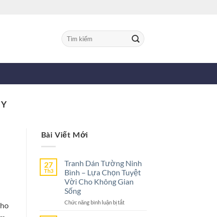
Tìm
kiếm:
ỦY
Bài Viết Mới
Tranh Dán Tường Ninh
27
Th3
Bình – Lựa Chọn Tuyệt
Vời Cho Không Gian
Sống
ở
Chức năng bình luận bị tắt
cho
Tranh