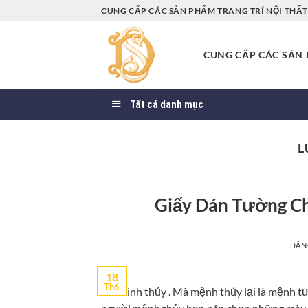
Bỏ
CUNG CẤP CÁC SẢN PHẨM TRANG TRÍ NỘI THẤT 
qua
nội
CUNG CẤP CÁC SẢN P
dung
Tất cả danh mục
L
Giấy Dán Tường C
ĐĂN
18
Th6
Kim sinh thủy . Mà mệnh thủy lại là mệnh 