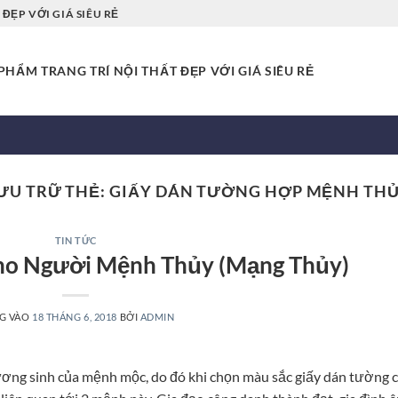
ĐẸP VỚI GIÁ SIÊU RẺ
HẨM TRANG TRÍ NỘI THẤT ĐẸP VỚI GIÁ SIÊU RẺ
ƯU TRỮ THẺ:
GIẤY DÁN TƯỜNG HỢP MỆNH TH
TIN TỨC
ho Người Mệnh Thủy (Mạng Thủy)
G VÀO
18 THÁNG 6, 2018
BỞI
ADMIN
tương sinh của mệnh mộc, do đó khi chọn màu sắc giấy dán tường 