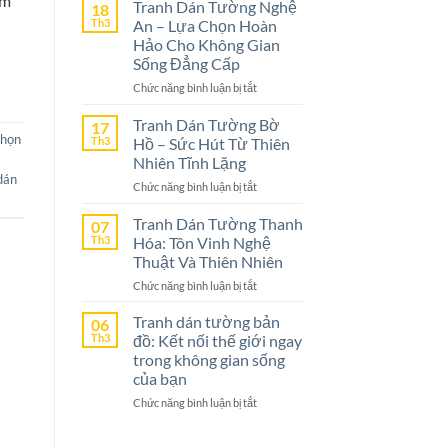
êm
Dán
Tranh Dán Tường Nghệ
18
Tường
Th3
An – Lựa Chọn Hoàn
Ninh
Hảo Cho Không Gian
Bình
Sống Đẳng Cấp
–
ở
Chức năng bình luận bị tắt
Lựa
Tranh
Chọn
Dán
Tranh Dán Tường Bờ
Tuyệt
17
Tường
họn
Vời
Th3
Hồ – Sức Hút Từ Thiên
Nghệ
Cho
Nhiên Tĩnh Lặng
An
Không
dán
ở
Chức năng bình luận bị tắt
–
Gian
Tranh
Lựa
Sống
Dán
Tranh Dán Tường Thanh
Chọn
07
Tường
Th3
Hóa: Tôn Vinh Nghệ
Hoàn
Bờ
Hảo
Thuật Và Thiên Nhiên
Hồ
Cho
ở
Chức năng bình luận bị tắt
–
Không
Tranh
Sức
Gian
Dán
Tranh dán tường bản
Hút
06
Sống
Tường
Th3
đồ: Kết nối thế giới ngay
Từ
Đẳng
Thanh
Thiên
trong không gian sống
Cấp
Hóa:
Nhiên
của bạn
Tôn
Tĩnh
ở
Chức năng bình luận bị tắt
Vinh
Lặng
Tranh
Nghệ
dán
Thuật