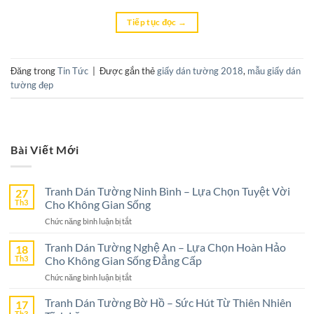
Tiếp tục đọc
→
Đăng trong
Tin Tức
|
Được gắn thẻ
giấy dán tường 2018
,
mẫu giấy dán
tường đẹp
Bài Viết Mới
Tranh Dán Tường Ninh Bình – Lựa Chọn Tuyệt Vời
27
Th3
Cho Không Gian Sống
ở
Chức năng bình luận bị tắt
Tranh
Dán
Tranh Dán Tường Nghệ An – Lựa Chọn Hoàn Hảo
18
Tường
Th3
Cho Không Gian Sống Đẳng Cấp
Ninh
ở
Chức năng bình luận bị tắt
Bình
Tranh
–
Dán
Tranh Dán Tường Bờ Hồ – Sức Hút Từ Thiên Nhiên
17
Lựa
Tường
Th3