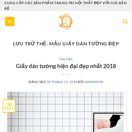
Bỏ
CUNG CẤP CÁC SẢN PHẨM TRANG TRÍ NỘI THẤT ĐẸP VỚI GIÁ SIÊU
RẺ
qua
nội
dung
LƯU TRỮ THẺ:
MẪU GIẤY DÁN TƯỜNG ĐẸP
TIN TỨC
Giấy dán tường hiện đại đẹp nhất 2018
ĐĂNG VÀO
30 THÁNG 11, 2018
BỞI
ADMINSON
30
Th11