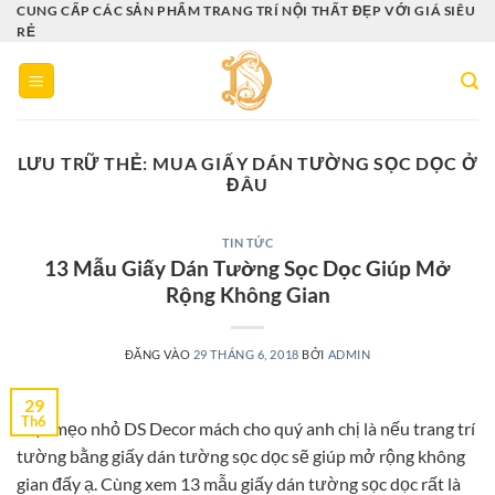
Bỏ
CUNG CẤP CÁC SẢN PHẨM TRANG TRÍ NỘI THẤT ĐẸP VỚI GIÁ SIÊU
RẺ
qua
nội
dung
LƯU TRỮ THẺ:
MUA GIẤY DÁN TƯỜNG SỌC DỌC Ở
ĐÂU
TIN TỨC
13 Mẫu Giấy Dán Tường Sọc Dọc Giúp Mở
Rộng Không Gian
ĐĂNG VÀO
29 THÁNG 6, 2018
BỞI
ADMIN
29
Th6
Một mẹo nhỏ DS Decor mách cho quý anh chị là nếu trang trí
tường bằng giấy dán tường sọc dọc sẽ giúp mở rộng không
gian đấy ạ. Cùng xem 13 mẫu giấy dán tường sọc dọc rất là