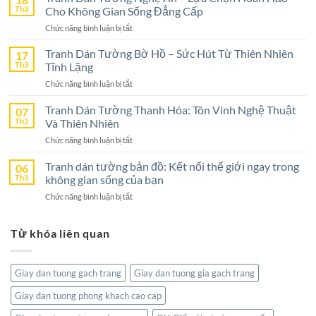
Tường
Th3
Cho Không Gian Sống Đẳng Cấp
Ninh
ở
Chức năng bình luận bị tắt
Bình
Tranh
–
Dán
Tranh Dán Tường Bờ Hồ – Sức Hút Từ Thiên Nhiên
17
Lựa
Tường
Th3
Tĩnh Lặng
Chọn
Nghệ
Tuyệt
ở
Chức năng bình luận bị tắt
An
Vời
Tranh
–
Cho
Dán
Tranh Dán Tường Thanh Hóa: Tôn Vinh Nghệ Thuật
07
Lựa
Không
Tường
Th3
Và Thiên Nhiên
Chọn
Gian
Bờ
Hoàn
Sống
ở
Chức năng bình luận bị tắt
Hồ
Hảo
Tranh
–
Cho
Dán
Tranh dán tường bản đồ: Kết nối thế giới ngay trong
06
Sức
Không
Tường
Th3
không gian sống của bạn
Hút
Gian
Thanh
Từ
Sống
ở
Chức năng bình luận bị tắt
Hóa:
Thiên
Đẳng
Tranh
Tôn
Nhiên
Cấp
dán
Vinh
Tĩnh
Từ khóa liên quan
tường
Nghệ
Lặng
bản
Thuật
đồ:
Và
Kết
Thiên
Giay dan tuong gach trang
Giay dan tuong gia gach trang
nối
Nhiên
thế
Giay dan tuong phong khach cao cap
giới
ngay