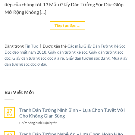
đẹp của chúng tôi. 13 Mẫu Giấy Dán Tường Sọc Dọc Giúp
Mở Rộng Không […]
Tiếp tục đọc
→
Đăng trong
Tin Tức
|
Được gắn thẻ
Các mẫu Giấy Dán Tường Kẻ Sọc
Dọc đẹp nhất năm 2018
,
Giấy dán tường kẻ sọc
,
Giấy dán tường sọc
dọc
,
Giấy dán tường sọc dọc giá rẻ
,
Giấy dán tường sọc đứng
,
Mua giấy
dán tường sọc dọc ở đâu
Bài Viết Mới
Tranh Dán Tường Ninh Bình – Lựa Chọn Tuyệt Vời
27
Th3
Cho Không Gian Sống
ở
Chức năng bình luận bị tắt
Tranh
Dán
Tranh Dán Tường Nghệ An – Lựa Chọn Hoàn Hảo
18