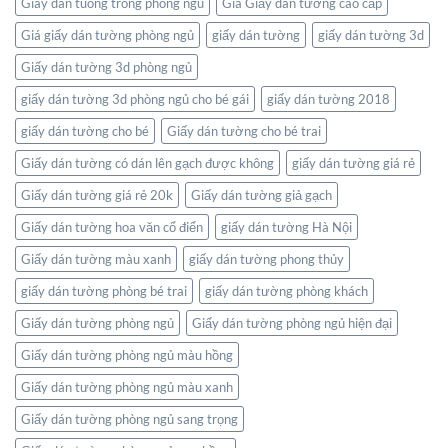
Giay dan tuong trong phong ngu
Giá Giấy dán tường cao cấp
trong
không
Giá giấy dán tường phòng ngủ
giấy dán tường
giấy dán tường 3d
gian
Giấy dán tường 3d phòng ngủ
sống
của
giấy dán tường 3d phòng ngủ cho bé gái
giấy dán tường 2018
bạn
giấy dán tường cho bé
Giấy dán tường cho bé trai
Giấy dán tường có dán lên gạch được không
giấy dán tường giá rẻ
Giấy dán tường giá rẻ 20k
Giấy dán tường giả gạch
Giấy dán tường hoa văn cổ điển
giấy dán tường Hà Nội
Giấy dán tường màu xanh
giấy dán tường phong thủy
giấy dán tường phòng bé trai
giấy dán tường phòng khách
Giấy dán tường phòng ngủ
Giấy dán tường phòng ngủ hiện đại
Giấy dán tường phòng ngủ màu hồng
Giấy dán tường phòng ngủ màu xanh
Giấy dán tường phòng ngủ sang trọng