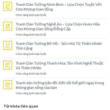
Tranh Dán Tường Ninh Bình – Lựa Chọn Tuyệt Vời
27
Th3
Cho Không Gian Sống
ở
Chức năng bình luận bị tắt
Tranh
Dán
Tranh Dán Tường Nghệ An – Lựa Chọn Hoàn Hảo
18
Tường
Th3
Cho Không Gian Sống Đẳng Cấp
Ninh
ở
Chức năng bình luận bị tắt
Bình
Tranh
–
Dán
Tranh Dán Tường Bờ Hồ – Sức Hút Từ Thiên Nhiên
17
Lựa
Tường
Th3
Tĩnh Lặng
Chọn
Nghệ
Tuyệt
ở
Chức năng bình luận bị tắt
An
Vời
Tranh
–
Cho
Dán
Tranh Dán Tường Thanh Hóa: Tôn Vinh Nghệ Thuật
07
Lựa
Không
Tường
Th3
Và Thiên Nhiên
Chọn
Gian
Bờ
Hoàn
Sống
ở
Chức năng bình luận bị tắt
Hồ
Hảo
Tranh
–
Cho
Dán
Tranh dán tường bản đồ: Kết nối thế giới ngay trong
06
Sức
Không
Tường
Th3
không gian sống của bạn
Hút
Gian
Thanh
Từ
Sống
ở
Chức năng bình luận bị tắt
Hóa:
Thiên
Đẳng
Tranh
Tôn
Nhiên
Cấp
dán
Vinh
Tĩnh
Từ khóa liên quan
tường
Nghệ
Lặng
bản