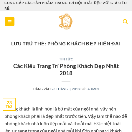
Bỏ
CUNG CẤP CÁC SẢN PHẨM TRANG TRÍ NỘI THẤT ĐẸP VỚI GIÁ SIÊU
RẺ
qua
nội
dung
LƯU TRỮ THẺ:
PHÒNG KHÁCH ĐẸP HIỆN ĐẠI
TIN TỨC
Các Kiểu Trang Trí Phòng Khách Đẹp Nhất
2018
ĐĂNG VÀO
23 THÁNG 3, 2018
BỞI
ADMIN
23
Th3
Phòng khách là linh hồn là bộ mặt của ngôi nhà, vậy nên
phòng khách phải là đẹp nhất trước tiên. Vậy làm thế nào để
phòng khách nhà luôn đẹp mắt và thoải mái. Đặc biệt toát
lên sự sang trọng của ngôi nhà mỗi khi đón những vị khách