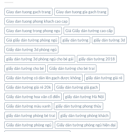
Thuật
đồ:
Và
Kết
Thiên
Giay dan tuong gach trang
Giay dan tuong gia gach trang
nối
Nhiên
thế
Giay dan tuong phong khach cao cap
giới
ngay
Giay dan tuong trong phong ngu
Giá Giấy dán tường cao cấp
trong
không
Giá giấy dán tường phòng ngủ
giấy dán tường
giấy dán tường 3d
gian
Giấy dán tường 3d phòng ngủ
sống
của
giấy dán tường 3d phòng ngủ cho bé gái
giấy dán tường 2018
bạn
giấy dán tường cho bé
Giấy dán tường cho bé trai
Giấy dán tường có dán lên gạch được không
giấy dán tường giá rẻ
Giấy dán tường giá rẻ 20k
Giấy dán tường giả gạch
Giấy dán tường hoa văn cổ điển
giấy dán tường Hà Nội
Giấy dán tường màu xanh
giấy dán tường phong thủy
giấy dán tường phòng bé trai
giấy dán tường phòng khách
Giấy dán tường phòng ngủ
Giấy dán tường phòng ngủ hiện đại