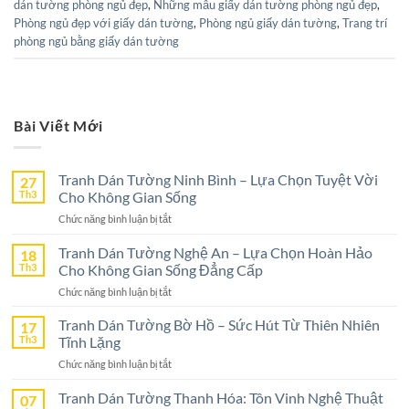
dán tường phòng ngủ đẹp
,
Những mẫu giấy dán tường phòng ngủ đẹp
,
Phòng ngủ đẹp với giấy dán tường
,
Phòng ngủ giấy dán tường
,
Trang trí
phòng ngủ bằng giấy dán tường
Bài Viết Mới
Tranh Dán Tường Ninh Bình – Lựa Chọn Tuyệt Vời
27
Th3
Cho Không Gian Sống
ở
Chức năng bình luận bị tắt
Tranh
Dán
Tranh Dán Tường Nghệ An – Lựa Chọn Hoàn Hảo
18
Tường
Th3
Cho Không Gian Sống Đẳng Cấp
Ninh
ở
Chức năng bình luận bị tắt
Bình
Tranh
–
Dán
Tranh Dán Tường Bờ Hồ – Sức Hút Từ Thiên Nhiên
17
Lựa
Tường
Th3
Tĩnh Lặng
Chọn
Nghệ
Tuyệt
ở
Chức năng bình luận bị tắt
An
Vời
Tranh
–
Cho
Dán
Tranh Dán Tường Thanh Hóa: Tôn Vinh Nghệ Thuật
07
Lựa
Không