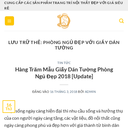
Bỏ
CUNG CẤP CÁC SẢN PHẨM TRANG TRÍ NỘI THẤT ĐẸP VỚI GIÁ SIÊU
RẺ
qua
nội
dung
LƯU TRỮ THẺ:
PHÒNG NGỦ ĐẸP VỚI GIẤY DÁN
TƯỜNG
TIN TỨC
Hàng Trăm Mẫu Giấy Dán Tường Phòng
Ngủ Đẹp 2018 [Update]
ĐĂNG VÀO
16 THÁNG 3, 2018
BỞI
ADMIN
16
Th3
Cuộc sống ngày càng hiện đại thì nhu cầu sống và hưởng thụ
của con người ngày càng tăng, các vật liệu, đồ nội thất cũng
ngày càng phong phú và đẹp hơn với giá thành từ bình dân