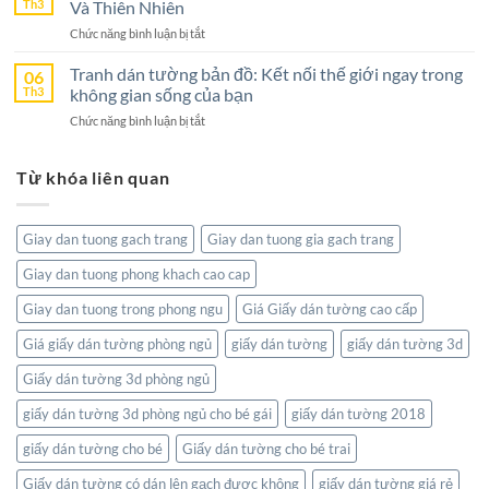
Tường
Th3
Và Thiên Nhiên
Chọn
Gian
Bờ
Hoàn
Sống
ở
Chức năng bình luận bị tắt
Hồ
Hảo
Tranh
–
Cho
Dán
Tranh dán tường bản đồ: Kết nối thế giới ngay trong
06
Sức
Không
Tường
Th3
không gian sống của bạn
Hút
Gian
Thanh
Từ
Sống
ở
Chức năng bình luận bị tắt
Hóa:
Thiên
Đẳng
Tranh
Tôn
Nhiên
Cấp
dán
Vinh
Tĩnh
Từ khóa liên quan
tường
Nghệ
Lặng
bản
Thuật
đồ:
Và
Kết
Thiên
Giay dan tuong gach trang
Giay dan tuong gia gach trang
nối
Nhiên
thế
Giay dan tuong phong khach cao cap
giới
ngay
Giay dan tuong trong phong ngu
Giá Giấy dán tường cao cấp
trong
không
Giá giấy dán tường phòng ngủ
giấy dán tường
giấy dán tường 3d
gian
Giấy dán tường 3d phòng ngủ
sống
của
giấy dán tường 3d phòng ngủ cho bé gái
giấy dán tường 2018
bạn
giấy dán tường cho bé
Giấy dán tường cho bé trai
Giấy dán tường có dán lên gạch được không
giấy dán tường giá rẻ