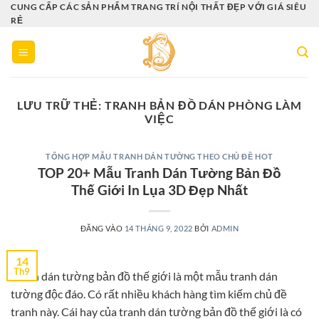
Bỏ
CUNG CẤP CÁC SẢN PHẨM TRANG TRÍ NỘI THẤT ĐẸP VỚI GIÁ SIÊU
RẺ
qua
nội
dung
LƯU TRỮ THẺ:
TRANH BẢN ĐỒ DÁN PHÒNG LÀM
VIỆC
TỔNG HỢP MẪU TRANH DÁN TƯỜNG THEO CHỦ ĐỀ HOT
TOP 20+ Mẫu Tranh Dán Tường Bản Đồ
Thế Giới In Lụa 3D Đẹp Nhất
ĐĂNG VÀO
14 THÁNG 9, 2022
BỞI
ADMIN
14
Th9
Tranh dán tường bản đồ thế giới là một mẫu tranh dán
tường độc đáo. Có rất nhiều khách hàng tìm kiếm chủ đề
tranh này. Cái hay của tranh dán tường bản đồ thế giới là có