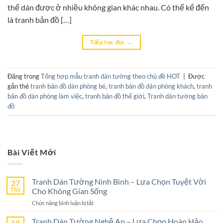
thể dán được ở nhiều không gian khác nhau. Có thể kể đến
là tranh bản đồ […]
Tiếp tục đọc
→
Đăng trong
Tổng hợp mẫu tranh dán tường theo chủ đề HOT
|
Được
gắn thẻ
tranh bản đồ dán phòng bé
,
tranh bản đồ dán phòng khách
,
tranh
bản đồ dán phòng làm việc
,
tranh bản đồ thế giới
,
Tranh dán tường bản
đồ
Bài Viết Mới
Tranh Dán Tường Ninh Bình – Lựa Chọn Tuyệt Vời
27
Th3
Cho Không Gian Sống
ở
Chức năng bình luận bị tắt
Tranh
Dán
Tranh Dán Tường Nghệ An – Lựa Chọn Hoàn Hảo
18