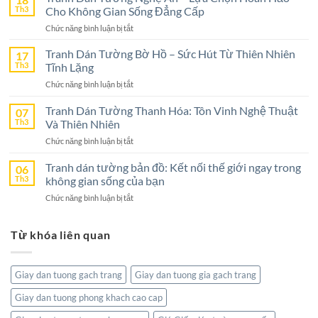
Tường
Th3
Cho Không Gian Sống Đẳng Cấp
Ninh
ở
Chức năng bình luận bị tắt
Bình
Tranh
–
Dán
Tranh Dán Tường Bờ Hồ – Sức Hút Từ Thiên Nhiên
17
Lựa
Tường
Th3
Tĩnh Lặng
Chọn
Nghệ
Tuyệt
ở
Chức năng bình luận bị tắt
An
Vời
Tranh
–
Cho
Dán
Tranh Dán Tường Thanh Hóa: Tôn Vinh Nghệ Thuật
07
Lựa
Không
Tường
Th3
Và Thiên Nhiên
Chọn
Gian
Bờ
Hoàn
Sống
ở
Chức năng bình luận bị tắt
Hồ
Hảo
Tranh
–
Cho
Dán
Tranh dán tường bản đồ: Kết nối thế giới ngay trong
06
Sức
Không
Tường
Th3
không gian sống của bạn
Hút
Gian
Thanh
Từ
Sống
ở
Chức năng bình luận bị tắt
Hóa:
Thiên
Đẳng
Tranh
Tôn
Nhiên
Cấp
dán
Vinh
Tĩnh
Từ khóa liên quan
tường
Nghệ
Lặng
bản
Thuật
đồ:
Và
Kết
Thiên
Giay dan tuong gach trang
Giay dan tuong gia gach trang
nối
Nhiên
thế
Giay dan tuong phong khach cao cap
giới
ngay