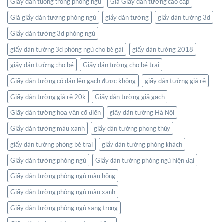
Giay dan tuong trong phong ngu
Giá Giấy dán tường cao cấp
trong
không
Giá giấy dán tường phòng ngủ
giấy dán tường
giấy dán tường 3d
gian
Giấy dán tường 3d phòng ngủ
sống
của
giấy dán tường 3d phòng ngủ cho bé gái
giấy dán tường 2018
bạn
giấy dán tường cho bé
Giấy dán tường cho bé trai
Giấy dán tường có dán lên gạch được không
giấy dán tường giá rẻ
Giấy dán tường giá rẻ 20k
Giấy dán tường giả gạch
Giấy dán tường hoa văn cổ điển
giấy dán tường Hà Nội
Giấy dán tường màu xanh
giấy dán tường phong thủy
giấy dán tường phòng bé trai
giấy dán tường phòng khách
Giấy dán tường phòng ngủ
Giấy dán tường phòng ngủ hiện đại
Giấy dán tường phòng ngủ màu hồng
Giấy dán tường phòng ngủ màu xanh
Giấy dán tường phòng ngủ sang trọng