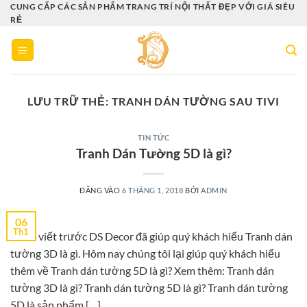
Bỏ
CUNG CẤP CÁC SẢN PHẨM TRANG TRÍ NỘI THẤT ĐẸP VỚI GIÁ SIÊU
RẺ
qua
nội
dung
LƯU TRỮ THẺ:
TRANH DÁN TƯỜNG SAU TIVI
TIN TỨC
Tranh Dán Tường 5D là gì?
ĐĂNG VÀO
6 THÁNG 1, 2018
BỞI
ADMIN
06
Th1
Ở bài viết trước DS Decor đã giúp quý khách hiểu Tranh dán
tường 3D là gì. Hôm nay chúng tôi lại giúp quý khách hiểu
thêm về Tranh dán tường 5D là gì? Xem thêm: Tranh dán
tường 3D là gì? Tranh dán tường 5D là gì? Tranh dán tường
5D là sản phẩm […]