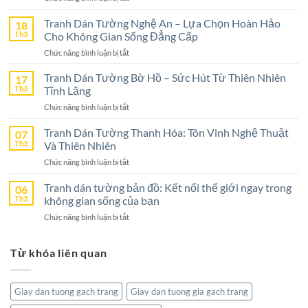
Tranh
Dán
Tranh Dán Tường Nghệ An – Lựa Chọn Hoàn Hảo
18
Tường
Th3
Cho Không Gian Sống Đẳng Cấp
Ninh
ở
Chức năng bình luận bị tắt
Bình
Tranh
–
Dán
Tranh Dán Tường Bờ Hồ – Sức Hút Từ Thiên Nhiên
17
Lựa
Tường
Th3
Tĩnh Lặng
Chọn
Nghệ
Tuyệt
ở
Chức năng bình luận bị tắt
An
Vời
Tranh
–
Cho
Dán
Tranh Dán Tường Thanh Hóa: Tôn Vinh Nghệ Thuật
07
Lựa
Không
Tường
Th3
Và Thiên Nhiên
Chọn
Gian
Bờ
Hoàn
Sống
ở
Chức năng bình luận bị tắt
Hồ
Hảo
Tranh
–
Cho
Dán
Tranh dán tường bản đồ: Kết nối thế giới ngay trong
06
Sức
Không
Tường
Th3
không gian sống của bạn
Hút
Gian
Thanh
Từ
Sống
ở
Chức năng bình luận bị tắt
Hóa:
Thiên
Đẳng
Tranh
Tôn
Nhiên
Cấp
dán
Vinh
Tĩnh
Từ khóa liên quan
tường
Nghệ
Lặng
bản
Thuật
đồ:
Và
Kết
Thiên
Giay dan tuong gach trang
Giay dan tuong gia gach trang
nối
Nhiên