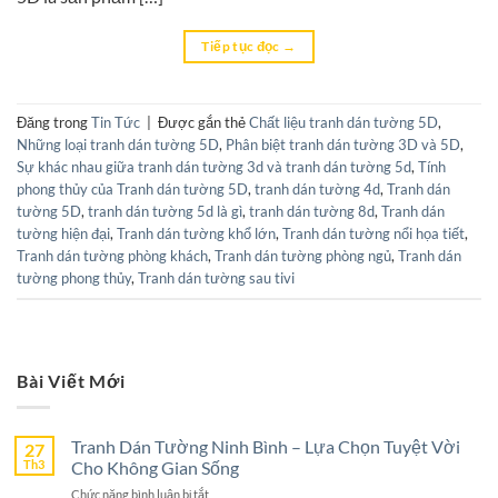
Tiếp tục đọc
→
Đăng trong
Tin Tức
|
Được gắn thẻ
Chất liệu tranh dán tường 5D
,
Những loại tranh dán tường 5D
,
Phân biệt tranh dán tường 3D và 5D
,
Sự khác nhau giữa tranh dán tường 3d và tranh dán tường 5d
,
Tính
phong thủy của Tranh dán tường 5D
,
tranh dán tường 4d
,
Tranh dán
tường 5D
,
tranh dán tường 5d là gì
,
tranh dán tường 8d
,
Tranh dán
tường hiện đại
,
Tranh dán tường khổ lớn
,
Tranh dán tường nổi họa tiết
,
Tranh dán tường phòng khách
,
Tranh dán tường phòng ngủ
,
Tranh dán
tường phong thủy
,
Tranh dán tường sau tivi
Bài Viết Mới
Tranh Dán Tường Ninh Bình – Lựa Chọn Tuyệt Vời
27
Th3
Cho Không Gian Sống
ở
Chức năng bình luận bị tắt