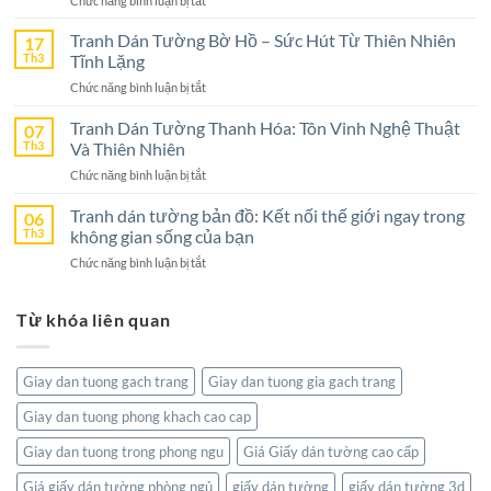
Chức năng bình luận bị tắt
Bình
Tranh
–
Dán
Tranh Dán Tường Bờ Hồ – Sức Hút Từ Thiên Nhiên
17
Lựa
Tường
Th3
Tĩnh Lặng
Chọn
Nghệ
Tuyệt
ở
Chức năng bình luận bị tắt
An
Vời
Tranh
–
Cho
Dán
Tranh Dán Tường Thanh Hóa: Tôn Vinh Nghệ Thuật
07
Lựa
Không
Tường
Th3
Và Thiên Nhiên
Chọn
Gian
Bờ
Hoàn
Sống
ở
Chức năng bình luận bị tắt
Hồ
Hảo
Tranh
–
Cho
Dán
Tranh dán tường bản đồ: Kết nối thế giới ngay trong
06
Sức
Không
Tường
Th3
không gian sống của bạn
Hút
Gian
Thanh
Từ
Sống
ở
Chức năng bình luận bị tắt
Hóa:
Thiên
Đẳng
Tranh
Tôn
Nhiên
Cấp
dán
Vinh
Tĩnh
Từ khóa liên quan
tường
Nghệ
Lặng
bản
Thuật
đồ:
Và
Kết
Thiên
Giay dan tuong gach trang
Giay dan tuong gia gach trang
nối
Nhiên
thế
Giay dan tuong phong khach cao cap
giới
ngay
Giay dan tuong trong phong ngu
Giá Giấy dán tường cao cấp
trong
không
Giá giấy dán tường phòng ngủ
giấy dán tường
giấy dán tường 3d