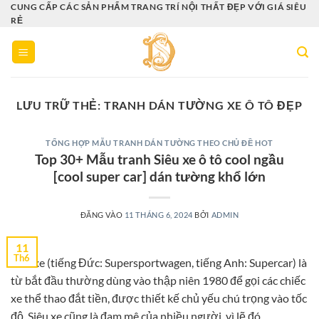
Bỏ
CUNG CẤP CÁC SẢN PHẨM TRANG TRÍ NỘI THẤT ĐẸP VỚI GIÁ SIÊU
RẺ
qua
nội
dung
LƯU TRỮ THẺ:
TRANH DÁN TƯỜNG XE Ô TÔ ĐẸP
TỔNG HỢP MẪU TRANH DÁN TƯỜNG THEO CHỦ ĐỀ HOT
Top 30+ Mẫu tranh Siêu xe ô tô cool ngầu
[cool super car] dán tường khổ lớn
ĐĂNG VÀO
11 THÁNG 6, 2024
BỞI
ADMIN
11
Th6
Siêu xe (tiếng Đức: Supersportwagen, tiếng Anh: Supercar) là
từ bắt đầu thường dùng vào thập niên 1980 để gọi các chiếc
xe thể thao đắt tiền, được thiết kế chủ yếu chú trọng vào tốc
độ. Siêu xe cũng là đam mê của nhiều người, vì lẽ đó