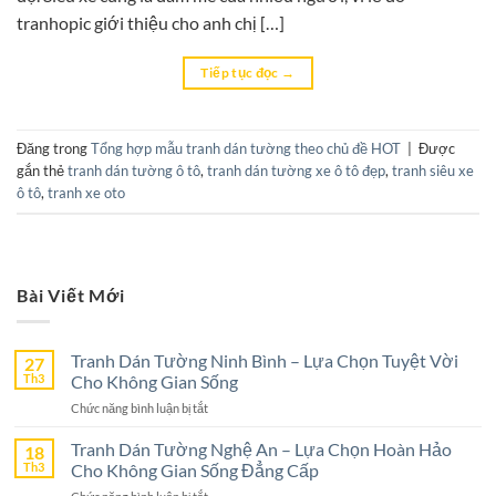
tranhopic giới thiệu cho anh chị […]
Tiếp tục đọc
→
Đăng trong
Tổng hợp mẫu tranh dán tường theo chủ đề HOT
|
Được
gắn thẻ
tranh dán tường ô tô
,
tranh dán tường xe ô tô đẹp
,
tranh siêu xe
ô tô
,
tranh xe oto
Bài Viết Mới
Tranh Dán Tường Ninh Bình – Lựa Chọn Tuyệt Vời
27
Th3
Cho Không Gian Sống
ở
Chức năng bình luận bị tắt
Tranh
Dán
Tranh Dán Tường Nghệ An – Lựa Chọn Hoàn Hảo
18
Tường
Th3
Cho Không Gian Sống Đẳng Cấp
Ninh
ở