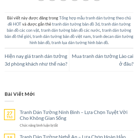
Bài viết này được đăng trong
Tổng hợp mẫu tranh dán tường theo chủ
đề HOT
và được gắn thẻ
tranh dán tường bản đồ 3d
,
tranh dán tường
bản đồ các con vật
,
tranh dán tường bản đồ các nước
,
tranh dán tường
bản đồ thế giới
,
tranh dán tường bản đồ việt nam
,
tranh decan dán tường
hình bản đồ
,
tranh lụa dán tường hình bản đồ
.
Hiện nay giá tranh dán tường
Mua tranh dán tường Lào cai
3d phòng khách như thế nào?
ở đâu?
Bài Viết Mới
Tranh Dán Tường Ninh Bình – Lựa Chọn Tuyệt Vời
27
Th3
Cho Không Gian Sống
ở
Chức năng bình luận bị tắt
Tranh
Dán
Tranh Dán Tường Nghệ An – Lựa Chọn Hoàn Hảo
18