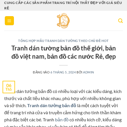
Bỏ
CUNG CẤP CÁC SẢN PHẨM TRANG TRÍ NỘI THẤT ĐẸP VỚI GIÁ SIÊU
RẺ
qua
nội
dung
TỔNG HỢP MẪU TRANH DÁN TƯỜNG THEO CHỦ ĐỀ HOT
Tranh dán tường bản đồ thế giới, bản
đồ việt nam, bản đồ các nước Rẻ, đẹp
ĐĂNG VÀO
6 THÁNG 5, 2024
BỞI
ADMIN
06
Th5
Tranh dán tường bản đồ có nhiều loại với các kiểu dáng, kích
thước và chất liệu khác nhau, phù hợp với nhiều không gian
và sở thích.
Tranh dán tường bản đồ
là một cách tuyệt vời
để trang trí nhà cửa và truyền cảm hứng cho tinh thần khám
phá đặc biệt các bé. Tranh
bản đồ
có nhiều kích cỡ, kiểu dáng
và màu sắc khác nhau, vì vậy bạn có thể dễ dàng tìm thấy