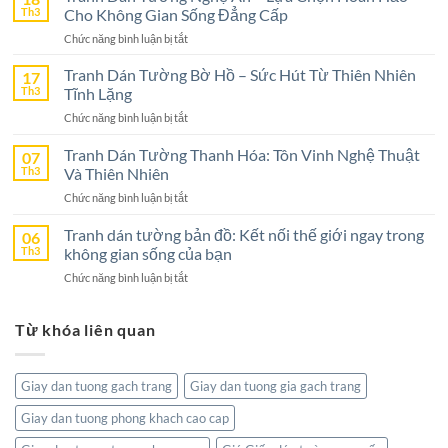
Tường
Th3
Cho Không Gian Sống Đẳng Cấp
Ninh
ở
Chức năng bình luận bị tắt
Bình
Tranh
–
Dán
Tranh Dán Tường Bờ Hồ – Sức Hút Từ Thiên Nhiên
17
Lựa
Tường
Th3
Tĩnh Lặng
Chọn
Nghệ
Tuyệt
ở
Chức năng bình luận bị tắt
An
Vời
Tranh
–
Cho
Dán
Tranh Dán Tường Thanh Hóa: Tôn Vinh Nghệ Thuật
07
Lựa
Không
Tường
Th3
Và Thiên Nhiên
Chọn
Gian
Bờ
Hoàn
Sống
ở
Chức năng bình luận bị tắt
Hồ
Hảo
Tranh
–
Cho
Dán
Tranh dán tường bản đồ: Kết nối thế giới ngay trong
06
Sức
Không
Tường
Th3
không gian sống của bạn
Hút
Gian
Thanh
Từ
Sống
ở
Chức năng bình luận bị tắt
Hóa:
Thiên
Đẳng
Tranh
Tôn
Nhiên
Cấp
dán
Vinh
Tĩnh
Từ khóa liên quan
tường
Nghệ
Lặng
bản
Thuật
đồ:
Và
Kết
Thiên
Giay dan tuong gach trang
Giay dan tuong gia gach trang
nối
Nhiên
thế
Giay dan tuong phong khach cao cap
giới
ngay