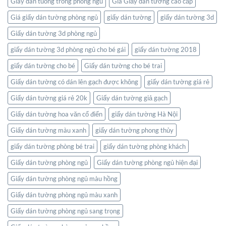
Giay dan tuong trong phong ngu
Giá Giấy dán tường cao cấp
trong
không
Giá giấy dán tường phòng ngủ
giấy dán tường
giấy dán tường 3d
gian
Giấy dán tường 3d phòng ngủ
sống
của
giấy dán tường 3d phòng ngủ cho bé gái
giấy dán tường 2018
bạn
giấy dán tường cho bé
Giấy dán tường cho bé trai
Giấy dán tường có dán lên gạch được không
giấy dán tường giá rẻ
Giấy dán tường giá rẻ 20k
Giấy dán tường giả gạch
Giấy dán tường hoa văn cổ điển
giấy dán tường Hà Nội
Giấy dán tường màu xanh
giấy dán tường phong thủy
giấy dán tường phòng bé trai
giấy dán tường phòng khách
Giấy dán tường phòng ngủ
Giấy dán tường phòng ngủ hiện đại
Giấy dán tường phòng ngủ màu hồng
Giấy dán tường phòng ngủ màu xanh
Giấy dán tường phòng ngủ sang trọng