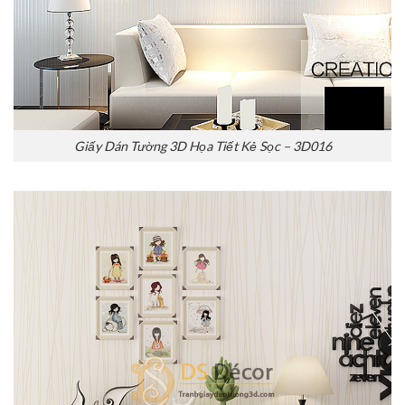
Giấy Dán Tường 3D Họa Tiết Kẻ Sọc – 3D016