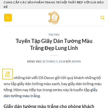
Bỏ
CUNG CẤP CÁC SẢN PHẨM TRANG TRÍ NỘI THẤT ĐẸP VỚI GIÁ SIÊU
RẺ
qua
nội
dung
TIN TỨC
Tuyển Tập Giấy Dán Tường Màu
Trắng Đẹp Lung Linh
ĐĂNG VÀO
18 THÁNG 5, 2018
BỞI
ADMIN
18
Th5
Đã có những bài viết DS Decor gửi tới quý khách những bộ
sưu tập giấy dán tường màu xanh, hay giấy dán tường màu
hồng. Hôm nay tiếp tục trong series này là tuyển tập
giấy
dán tường màu trắng
.
Giấy dán tường màu trắng cho phòng khách