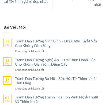
tại Tây Ninh giá rẻ đẹp nhất
nhất
Bài Viết Mới
Tranh Dán Tường Ninh Bình – Lựa Chọn Tuyệt Vời
27
Th3
Cho Không Gian Sống
ở
Chức năng bình luận bị tắt
Tranh
Dán
Tranh Dán Tường Nghệ An – Lựa Chọn Hoàn Hảo
18
Tường
Th3
Cho Không Gian Sống Đẳng Cấp
Ninh
ở
Chức năng bình luận bị tắt
Bình
Tranh
–
Dán
Tranh Dán Tường Bờ Hồ – Sức Hút Từ Thiên Nhiên
17
Lựa
Tường
Th3
Tĩnh Lặng
Chọn
Nghệ
Tuyệt
ở
Chức năng bình luận bị tắt
An
Vời
Tranh
–
Cho
Dán
Tranh Dán Tường Thanh Hóa: Tôn Vinh Nghệ Thuật
07
Lựa
Không
Tường
Th3
Và Thiên Nhiên
Chọn
Gian
Bờ