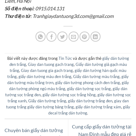
Liêm, Hà Nội
Số điện thoại
: 0915.014.131
Thư điện tử
: Tranhgiaydantuong3d.com@gmail.com
Bài viết này được đăng trong
Tin Tức
và được gắn thẻ
giấy dán tường
đen trắng
,
Giay dan tuong gach trang
,
Giấy dán tường giả gạch màu
trắng
,
Giay dan tuong gia gach trang
,
giấy dán tường hàn quốc màu
trắng
,
giấy dán tường màu đen trắng
,
Giấy dán tường màu trắng
,
giấy
dán tường màu trắng trơn
,
giấy dán tường phong cách đen trắng
,
giấy
dán tường phòng ngủ màu trắng
,
giấy dán tường sọc trắng
,
giấy dán
tường sọc trắng đen
,
giấy dán tường sọc trắng hồng
,
giấy dán tường sọc
trắng xanh
,
Giấy dán tường trắng
,
giấy dán tường trắng đen
,
giay dan
tuong trắng giấy dán tường bảng trắng
,
giấy dán tường trắng xám
,
giấy
decal trắng dán tường
.
Cung cấp giấy dán tường tại
Chuyên bán giấy dán tường
Nam Định mẫu đẹp giá rẻ