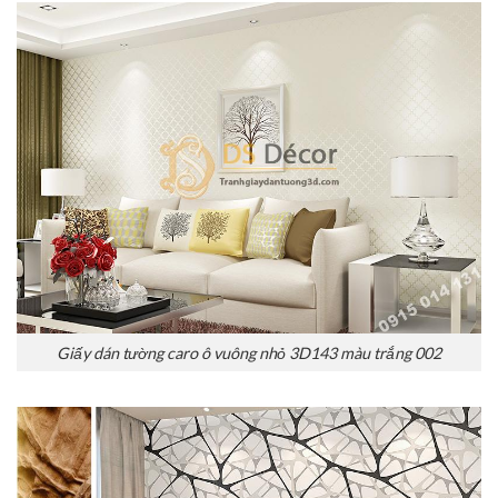
Giấy dán tường caro ô vuông nhỏ 3D143 màu trắng 002