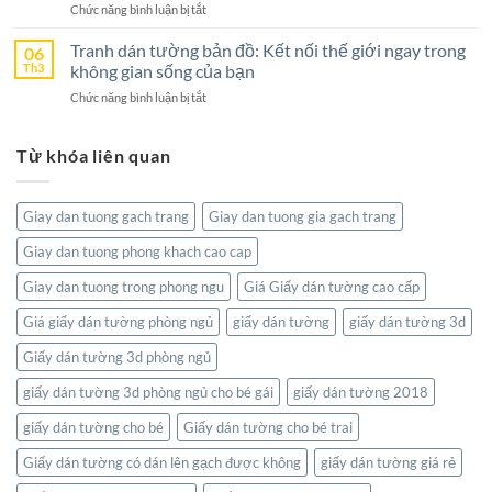
Hoàn
Sống
ở
Chức năng bình luận bị tắt
Hồ
Hảo
Tranh
–
Cho
Dán
Tranh dán tường bản đồ: Kết nối thế giới ngay trong
06
Sức
Không
Tường
Th3
không gian sống của bạn
Hút
Gian
Thanh
Từ
Sống
ở
Chức năng bình luận bị tắt
Hóa:
Thiên
Đẳng
Tranh
Tôn
Nhiên
Cấp
dán
Vinh
Tĩnh
Từ khóa liên quan
tường
Nghệ
Lặng
bản
Thuật
đồ:
Và
Kết
Thiên
Giay dan tuong gach trang
Giay dan tuong gia gach trang
nối
Nhiên
thế
Giay dan tuong phong khach cao cap
giới
ngay
Giay dan tuong trong phong ngu
Giá Giấy dán tường cao cấp
trong
không
Giá giấy dán tường phòng ngủ
giấy dán tường
giấy dán tường 3d
gian
Giấy dán tường 3d phòng ngủ
sống
của
giấy dán tường 3d phòng ngủ cho bé gái
giấy dán tường 2018
bạn
giấy dán tường cho bé
Giấy dán tường cho bé trai
Giấy dán tường có dán lên gạch được không
giấy dán tường giá rẻ