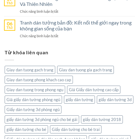
Tường
Th3
Và Thiên Nhiên
Chọn
Gian
Bờ
Hoàn
Sống
ở
Chức năng bình luận bị tắt
Hồ
Hảo
Tranh
–
Cho
Dán
Tranh dán tường bản đồ: Kết nối thế giới ngay trong
06
Sức
Không
Tường
Th3
không gian sống của bạn
Hút
Gian
Thanh
Từ
Sống
ở
Chức năng bình luận bị tắt
Hóa:
Thiên
Đẳng
Tranh
Tôn
Nhiên
Cấp
dán
Vinh
Tĩnh
Từ khóa liên quan
tường
Nghệ
Lặng
bản
Thuật
đồ:
Và
Kết
Thiên
Giay dan tuong gach trang
Giay dan tuong gia gach trang
nối
Nhiên
thế
Giay dan tuong phong khach cao cap
giới
ngay
Giay dan tuong trong phong ngu
Giá Giấy dán tường cao cấp
trong
không
Giá giấy dán tường phòng ngủ
giấy dán tường
giấy dán tường 3d
gian
Giấy dán tường 3d phòng ngủ
sống
của
giấy dán tường 3d phòng ngủ cho bé gái
giấy dán tường 2018
bạn
giấy dán tường cho bé
Giấy dán tường cho bé trai