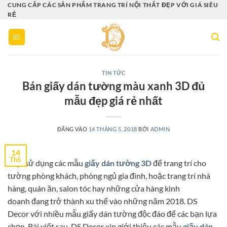
Bỏ
CUNG CẤP CÁC SẢN PHẨM TRANG TRÍ NỘI THẤT ĐẸP VỚI GIÁ SIÊU
RẺ
qua
nội
dung
TIN TỨC
Bán giấy dán tường màu xanh 3D đủ
mẫu đẹp giá rẻ nhất
ĐĂNG VÀO
14 THÁNG 5, 2018
BỞI
ADMIN
14
Th5
Việc sử dụng các mẫu
giấy dán tường 3D
để trang trí cho
tường phòng khách, phòng ngủ gia đình, hoặc trang trí nhà
hàng, quán ăn, salon tóc hay những cửa hàng kinh
doanh đang trở thành xu thế vào những năm 2018. DS
Decor với nhiều mẫu giấy dán tường độc đáo để các bạn lựa
chọn. Bài viết sau, DS Decor xin giới thiệu các mẫu
giấy dán