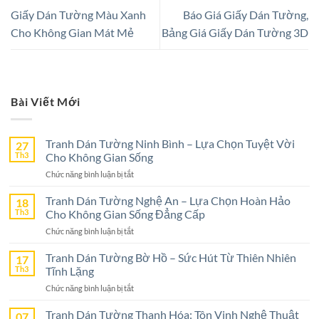
Giấy Dán Tường Màu Xanh
Báo Giá Giấy Dán Tường,
Cho Không Gian Mát Mẻ
Bảng Giá Giấy Dán Tường 3D
Bài Viết Mới
Tranh Dán Tường Ninh Bình – Lựa Chọn Tuyệt Vời
27
Th3
Cho Không Gian Sống
ở
Chức năng bình luận bị tắt
Tranh
Dán
Tranh Dán Tường Nghệ An – Lựa Chọn Hoàn Hảo
18
Tường
Th3
Cho Không Gian Sống Đẳng Cấp
Ninh
ở
Chức năng bình luận bị tắt
Bình
Tranh
–
Dán
Tranh Dán Tường Bờ Hồ – Sức Hút Từ Thiên Nhiên
17
Lựa
Tường
Th3
Tĩnh Lặng
Chọn
Nghệ
Tuyệt
ở
Chức năng bình luận bị tắt
An
Vời
Tranh
–
Cho
Dán
Tranh Dán Tường Thanh Hóa: Tôn Vinh Nghệ Thuật
07
Lựa
Không