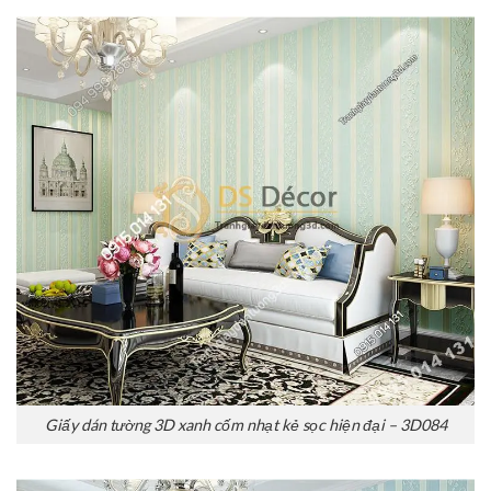
Giấy dán tường 3D xanh cốm nhạt kẻ sọc hiện đại – 3D084