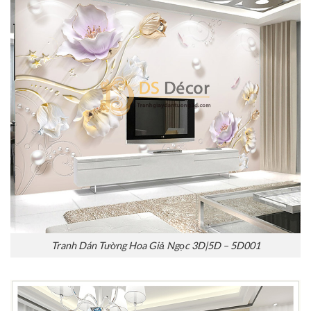
Tranh Dán Tường Hoa Giả Ngọc 3D|5D – 5D001