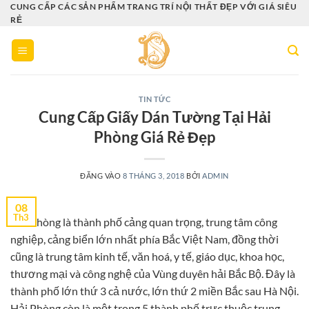
Bỏ
CUNG CẤP CÁC SẢN PHẨM TRANG TRÍ NỘI THẤT ĐẸP VỚI GIÁ SIÊU
RẺ
qua
nội
dung
TIN TỨC
Cung Cấp Giấy Dán Tường Tại Hải
Phòng Giá Rẻ Đẹp
ĐĂNG VÀO
8 THÁNG 3, 2018
BỞI
ADMIN
08
Th3
Hải Phòng là thành phố cảng quan trọng, trung tâm công
nghiệp, cảng biển lớn nhất phía Bắc Việt Nam, đồng thời
cũng là trung tâm kinh tế, văn hoá, y tế, giáo dục, khoa học,
thương mại và công nghệ của Vùng duyên hải Bắc Bộ. Đây là
thành phố lớn thứ 3 cả nước, lớn thứ 2 miền Bắc sau Hà Nội.
Hải Phòng còn là một trong 5 thành phố trực thuộc trung