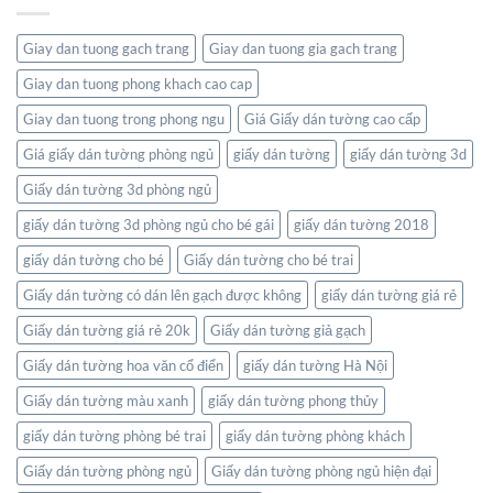
bản
Thuật
đồ:
Và
Kết
Thiên
Giay dan tuong gach trang
Giay dan tuong gia gach trang
nối
Nhiên
thế
Giay dan tuong phong khach cao cap
giới
ngay
Giay dan tuong trong phong ngu
Giá Giấy dán tường cao cấp
trong
không
Giá giấy dán tường phòng ngủ
giấy dán tường
giấy dán tường 3d
gian
Giấy dán tường 3d phòng ngủ
sống
của
giấy dán tường 3d phòng ngủ cho bé gái
giấy dán tường 2018
bạn
giấy dán tường cho bé
Giấy dán tường cho bé trai
Giấy dán tường có dán lên gạch được không
giấy dán tường giá rẻ
Giấy dán tường giá rẻ 20k
Giấy dán tường giả gạch
Giấy dán tường hoa văn cổ điển
giấy dán tường Hà Nội
Giấy dán tường màu xanh
giấy dán tường phong thủy
giấy dán tường phòng bé trai
giấy dán tường phòng khách
Giấy dán tường phòng ngủ
Giấy dán tường phòng ngủ hiện đại