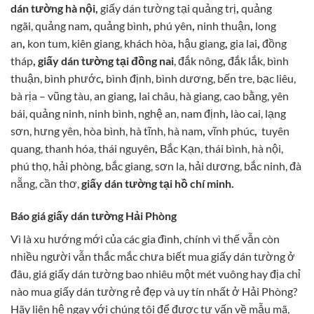
dán tường hà nội,
giấy dán tường tại quảng trị
,
quảng
ngãi, quảng nam
,
quảng bình
,
phú yên
,
ninh thuận
,
long
an
,
kon tum, kiên giang, khách hòa
,
hậu giang
,
gia lai
,
đồng
tháp
, giấy dán tường tại đồng nai
, đắk nông
,
đắk lắk, bình
thuận, bình phước
,
bình định, bình dương, bến tre, bạc liêu,
bà rịa – vũng tàu, an giang
,
lai châu, hà giang, cao bằng, yên
bái, quảng ninh, ninh bình, nghệ an, nam định
,
lào cai, lạng
sơn, hưng yên, hòa bình, hà tĩnh, hà nam
,
vĩnh phúc
,
tuyên
quang, thanh hóa, thái nguyên
,
Bắc Kạn, thái bình,
hà nội,
phú thọ, hải phòng, bắc giang, sơn la, hải dương, bắc ninh, đà
nẵng, cần thơ,
giấy dán tường tại hồ chí minh.
Báo giá giấy dán tường Hải Phòng
Vì là xu hướng mới của các gia đình, chính vì thế vẫn còn
nhiều người vẫn thắc mắc chưa biết mua giấy dán tường ở
đâu, giá giấy dán tường bao nhiêu một mét vuông hay địa chỉ
nào mua giấy dán tường rẻ đẹp và uy tín nhất ở Hải Phòng?
Hãy liên hệ ngay với chúng tôi để được tư vấn về mẫu mã,