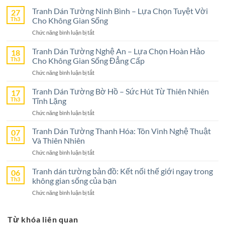
Tranh Dán Tường Ninh Bình – Lựa Chọn Tuyệt Vời
27
Th3
Cho Không Gian Sống
ở
Chức năng bình luận bị tắt
Tranh
Dán
Tranh Dán Tường Nghệ An – Lựa Chọn Hoàn Hảo
18
Tường
Th3
Cho Không Gian Sống Đẳng Cấp
Ninh
ở
Chức năng bình luận bị tắt
Bình
Tranh
–
Dán
Tranh Dán Tường Bờ Hồ – Sức Hút Từ Thiên Nhiên
17
Lựa
Tường
Th3
Tĩnh Lặng
Chọn
Nghệ
Tuyệt
ở
Chức năng bình luận bị tắt
An
Vời
Tranh
–
Cho
Dán
Tranh Dán Tường Thanh Hóa: Tôn Vinh Nghệ Thuật
07
Lựa
Không
Tường
Th3
Và Thiên Nhiên
Chọn
Gian
Bờ
Hoàn
Sống
ở
Chức năng bình luận bị tắt
Hồ
Hảo
Tranh
–
Cho
Dán
Tranh dán tường bản đồ: Kết nối thế giới ngay trong
06
Sức
Không
Tường
Th3
không gian sống của bạn
Hút
Gian
Thanh
Từ
Sống
ở
Chức năng bình luận bị tắt
Hóa:
Thiên
Đẳng
Tranh
Tôn
Nhiên
Cấp
dán
Vinh
Tĩnh
Từ khóa liên quan
tường
Nghệ
Lặng