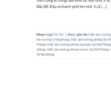
thời cũng là trung tâm kinh tế, văn hoá, y 
Bắc Bộ. Đây là thành phố lớn thứ 3 cả […]
Đăng trong
Tin Tức
|
Được gắn thẻ
Giấy dán tường
dán tường ở hải phòng
,
Giấy dán tường phòng ăn Hả
Phòng
,
Giấy dán tường phòng karaoke tại Hải Phòng
phòng
,
Giấy dán tường phòng trẻ em tại Hải Phòng
,
3d hải phòng