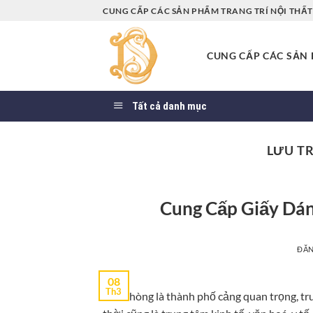
Bỏ
CUNG CẤP CÁC SẢN PHẨM TRANG TRÍ NỘI THẤT 
qua
nội
CUNG CẤP CÁC SẢN P
dung
Tất cả danh mục
LƯU T
Cung Cấp Giấy Dán
ĐĂ
08
Th3
Hải Phòng là thành phố cảng quan trọng, tr