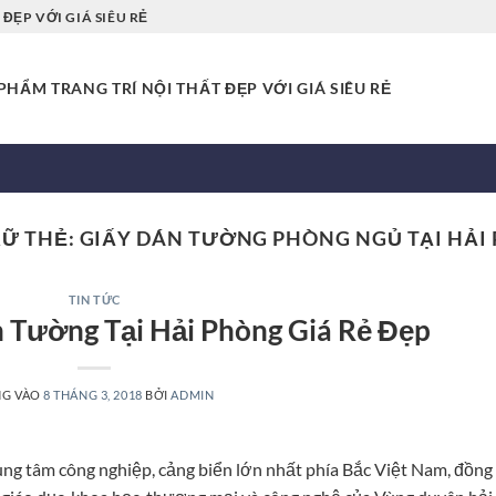
ĐẸP VỚI GIÁ SIÊU RẺ
HẨM TRANG TRÍ NỘI THẤT ĐẸP VỚI GIÁ SIÊU RẺ
RỮ THẺ:
GIẤY DÁN TƯỜNG PHÒNG NGỦ TẠI HẢI
TIN TỨC
 Tường Tại Hải Phòng Giá Rẻ Đẹp
NG VÀO
8 THÁNG 3, 2018
BỞI
ADMIN
ung tâm công nghiệp, cảng biển lớn nhất phía Bắc Việt Nam, đồng