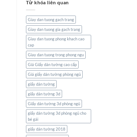
Từ khóa liên quan
tường
Và
bản
Thiên
đồ:
Nhiên
Kết
Giay dan tuong gach trang
nối
thế
Giay dan tuong gia gach trang
giới
ngay
Giay dan tuong phong khach cao
trong
cap
không
gian
Giay dan tuong trong phong ngu
sống
của
Giá Giấy dán tường cao cấp
bạn
Giá giấy dán tường phòng ngủ
giấy dán tường
giấy dán tường 3d
Giấy dán tường 3d phòng ngủ
giấy dán tường 3d phòng ngủ cho
bé gái
giấy dán tường 2018