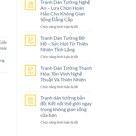
Dán
Tranh Dán Tường Nghệ
18
Tường
Th3
An – Lựa Chọn Hoàn
Ninh
Hảo Cho Không Gian
Bình
Sống Đẳng Cấp
–
ở
Chức năng bình luận bị tắt
Lựa
Tranh
Chọn
Dán
Tranh Dán Tường Bờ
Tuyệt
17
Tường
Giấy
Vời
Th3
Hồ – Sức Hút Từ Thiên
Nghệ
Cho
 Hải
Nhiên Tĩnh Lặng
An
Không
ở
Chức năng bình luận bị tắt
–
Gian
ờng
Tranh
Lựa
Sống
Dán
Tranh Dán Tường Thanh
Chọn
07
Tường
Th3
Hóa: Tôn Vinh Nghệ
Hoàn
Bờ
Hảo
Thuật Và Thiên Nhiên
Hồ
Cho
ở
Chức năng bình luận bị tắt
–
Không
Tranh
Sức
Gian
Dán
Tranh dán tường bản
Hút
06
Sống
Tường
Th3
đồ: Kết nối thế giới ngay
Từ
Đẳng
Thanh
Thiên
trong không gian sống
Cấp
Hóa:
Nhiên
của bạn
Tôn
Tĩnh
ở
Chức năng bình luận bị tắt
Vinh
Lặng
Tranh
Nghệ
dán
Thuật