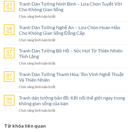
Tranh Dán Tường Ninh Bình – Lựa Chọn Tuyệt Vời
27
Th3
Cho Không Gian Sống
ở
Chức năng bình luận bị tắt
Tranh
Dán
Tranh Dán Tường Nghệ An – Lựa Chọn Hoàn Hảo
18
Tường
Th3
Cho Không Gian Sống Đẳng Cấp
Ninh
ở
Chức năng bình luận bị tắt
Bình
Tranh
–
Dán
Tranh Dán Tường Bờ Hồ – Sức Hút Từ Thiên Nhiên
17
Lựa
Tường
Th3
Tĩnh Lặng
Chọn
Nghệ
Tuyệt
ở
Chức năng bình luận bị tắt
An
Vời
Tranh
–
Cho
Dán
Tranh Dán Tường Thanh Hóa: Tôn Vinh Nghệ Thuật
07
Lựa
Không
Tường
Th3
Và Thiên Nhiên
Chọn
Gian
Bờ
Hoàn
Sống
ở
Chức năng bình luận bị tắt
Hồ
Hảo
Tranh
–
Cho
Dán
Tranh dán tường bản đồ: Kết nối thế giới ngay trong
06
Sức
Không
Tường
Th3
không gian sống của bạn
Hút
Gian
Thanh
Từ
Sống
ở
Chức năng bình luận bị tắt
Hóa:
Thiên
Đẳng
Tranh
Tôn
Nhiên
Cấp
dán
Vinh
Tĩnh
Từ khóa liên quan
tường
Nghệ
Lặng
bản
Thuật