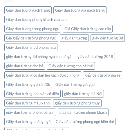
đồ:
Và
Kết
Thiên
Giay dan tuong gach trang
Giay dan tuong gia gach trang
nối
Nhiên
thế
Giay dan tuong phong khach cao cap
giới
ngay
Giay dan tuong trong phong ngu
Giá Giấy dán tường cao cấp
trong
không
Giá giấy dán tường phòng ngủ
giấy dán tường
giấy dán tường 3d
gian
Giấy dán tường 3d phòng ngủ
sống
của
giấy dán tường 3d phòng ngủ cho bé gái
giấy dán tường 2018
bạn
giấy dán tường cho bé
Giấy dán tường cho bé trai
Giấy dán tường có dán lên gạch được không
giấy dán tường giá rẻ
Giấy dán tường giá rẻ 20k
Giấy dán tường giả gạch
Giấy dán tường hoa văn cổ điển
giấy dán tường Hà Nội
Giấy dán tường màu xanh
giấy dán tường phong thủy
giấy dán tường phòng bé trai
giấy dán tường phòng khách
Giấy dán tường phòng ngủ
Giấy dán tường phòng ngủ hiện đại