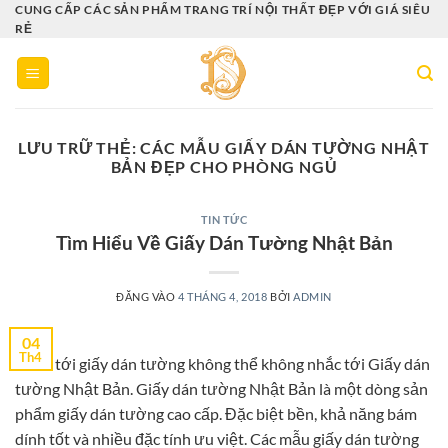
Bỏ
CUNG CẤP CÁC SẢN PHẨM TRANG TRÍ NỘI THẤT ĐẸP VỚI GIÁ SIÊU
RẺ
qua
nội
dung
LƯU TRỮ THẺ:
CÁC MẪU GIẤY DÁN TƯỜNG NHẬT
BẢN ĐẸP CHO PHÒNG NGỦ
TIN TỨC
Tìm Hiểu Về Giấy Dán Tường Nhật Bản
ĐĂNG VÀO
4 THÁNG 4, 2018
BỞI
ADMIN
04
Th4
Nhắc tới giấy dán tường không thể không nhắc tới Giấy dán
tường Nhật Bản. Giấy dán tường Nhật Bản là một dòng sản
phẩm giấy dán tường cao cấp. Đặc biệt bền, khả năng bám
dính tốt và nhiều đặc tính ưu việt. Các mẫu giấy dán tường