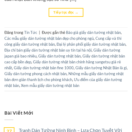
Tiếp tục đọc
→
Đăng trong
Tin Tức
|
Được gắn thẻ
Báo giá giấy dán tường nhật bản
,
Các mẫu giấy dán tường nhật bản đẹp cho phòng ngủ
,
Cung cấp và thi
công giấy dán tường nhật bản
,
Đại lý phân phối giấy dán tường nhật bản
,
Địa chỉ bán giấy dán tường nhật bản uy tín tại hà nội
,
Giấy dán tường
japan giá bao nhiêu
,
Giấy dán tường nhật bản
,
Giấy dán tường nhật bản
cao cấp bền đẹp
,
Giấy dán tường nhật bản chính hãng sangetsu giá rẻ
nhất
,
Giấy dán tường nhật bản fine 1000
,
Giấy dán tường Nhật Bản là gì
,
Giấy dán tường phong cách nhật bản
,
Những mẫu giấy dán tường nhật
bản đơn giản thanh lịch cho phòng khách
,
Ưu điểm của giấy dán tường
nhật bản
,
Xem mẫu giấy dán tường nhật bản
Bài Viết Mới
Tranh Dán Tường Ninh Bình – Lựa Chọn Tuyệt Vời
27