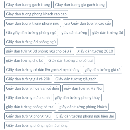
Kết
Thiên
Giay dan tuong gach trang
Giay dan tuong gia gach trang
nối
Nhiên
thế
Giay dan tuong phong khach cao cap
giới
ngay
Giay dan tuong trong phong ngu
Giá Giấy dán tường cao cấp
trong
không
Giá giấy dán tường phòng ngủ
giấy dán tường
giấy dán tường 3d
gian
Giấy dán tường 3d phòng ngủ
sống
của
giấy dán tường 3d phòng ngủ cho bé gái
giấy dán tường 2018
bạn
giấy dán tường cho bé
Giấy dán tường cho bé trai
Giấy dán tường có dán lên gạch được không
giấy dán tường giá rẻ
Giấy dán tường giá rẻ 20k
Giấy dán tường giả gạch
Giấy dán tường hoa văn cổ điển
giấy dán tường Hà Nội
Giấy dán tường màu xanh
giấy dán tường phong thủy
giấy dán tường phòng bé trai
giấy dán tường phòng khách
Giấy dán tường phòng ngủ
Giấy dán tường phòng ngủ hiện đại
Giấy dán tường phòng ngủ màu hồng