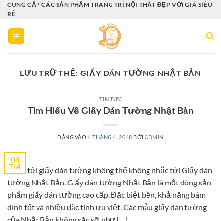
Bỏ
CUNG CẤP CÁC SẢN PHẨM TRANG TRÍ NỘI THẤT ĐẸP VỚI GIÁ SIÊU
RẺ
qua
nội
dung
LƯU TRỮ THẺ:
GIẤY DÁN TƯỜNG NHẬT BẢN
TIN TỨC
Tìm Hiểu Về Giấy Dán Tường Nhật Bản
ĐĂNG VÀO
4 THÁNG 4, 2018
BỞI
ADMIN
04
Th4
Nhắc tới giấy dán tường không thể không nhắc tới Giấy dán
tường Nhật Bản. Giấy dán tường Nhật Bản là một dòng sản
phẩm giấy dán tường cao cấp. Đặc biệt bền, khả năng bám
dính tốt và nhiều đặc tính ưu việt. Các mẫu giấy dán tường
của Nhật Bản không sặc sỡ như […]