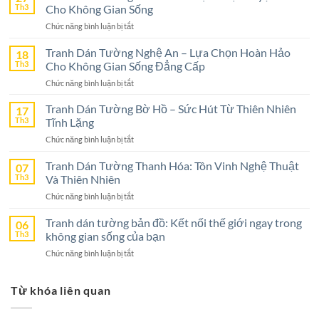
Th3
Cho Không Gian Sống
ở
Chức năng bình luận bị tắt
Tranh
Dán
Tranh Dán Tường Nghệ An – Lựa Chọn Hoàn Hảo
18
Tường
Th3
Cho Không Gian Sống Đẳng Cấp
Ninh
ở
Chức năng bình luận bị tắt
Bình
Tranh
–
Dán
Tranh Dán Tường Bờ Hồ – Sức Hút Từ Thiên Nhiên
17
Lựa
Tường
Th3
Tĩnh Lặng
Chọn
Nghệ
Tuyệt
ở
Chức năng bình luận bị tắt
An
Vời
Tranh
–
Cho
Dán
Tranh Dán Tường Thanh Hóa: Tôn Vinh Nghệ Thuật
07
Lựa
Không
Tường
Th3
Và Thiên Nhiên
Chọn
Gian
Bờ
Hoàn
Sống
ở
Chức năng bình luận bị tắt
Hồ
Hảo
Tranh
–
Cho
Dán
Tranh dán tường bản đồ: Kết nối thế giới ngay trong
06
Sức
Không
Tường
Th3
không gian sống của bạn
Hút
Gian
Thanh
Từ
Sống
ở
Chức năng bình luận bị tắt
Hóa:
Thiên
Đẳng
Tranh
Tôn
Nhiên
Cấp
dán
Vinh
Tĩnh
Từ khóa liên quan
tường
Nghệ
Lặng
bản
Thuật
đồ:
Và