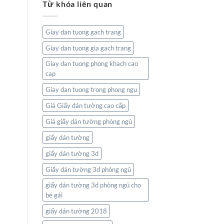
Từ khóa liên quan
tường
Và
bản
Thiên
đồ:
Nhiên
Kết
Giay dan tuong gach trang
nối
thế
Giay dan tuong gia gach trang
giới
ngay
Giay dan tuong phong khach cao
trong
cap
không
gian
Giay dan tuong trong phong ngu
sống
của
Giá Giấy dán tường cao cấp
bạn
Giá giấy dán tường phòng ngủ
giấy dán tường
giấy dán tường 3d
Giấy dán tường 3d phòng ngủ
giấy dán tường 3d phòng ngủ cho
bé gái
giấy dán tường 2018