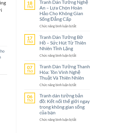
Dán
Tranh Dán Tường Nghệ
ũng
18
Tường
Th3
An – Lựa Chọn Hoàn
ới
Ninh
Hảo Cho Không Gian
Bình
Sống Đẳng Cấp
–
ở
Chức năng bình luận bị tắt
Lựa
Tranh
Chọn
Dán
Tranh Dán Tường Bờ
Tuyệt
17
Tường
Vời
Th3
Hồ – Sức Hút Từ Thiên
Nghệ
Cho
Nhiên Tĩnh Lặng
cho
An
Không
ở
Chức năng bình luận bị tắt
–
Gian
n
Tranh
Lựa
Sống
Dán
Tranh Dán Tường Thanh
Chọn
07
Tường
Th3
Hóa: Tôn Vinh Nghệ
Hoàn
Bờ
Hảo
Thuật Và Thiên Nhiên
Hồ
Cho
ở
Chức năng bình luận bị tắt
–
Không
Tranh
Sức
Gian
Dán
Tranh dán tường bản
Hút
06
Sống
Tường
Th3
đồ: Kết nối thế giới ngay
Từ
Đẳng
Thanh
Thiên
trong không gian sống
Cấp
Hóa:
Nhiên
của bạn
Tôn
Tĩnh
ở
Chức năng bình luận bị tắt
Vinh
Lặng
Tranh
Nghệ
dán
Thuật