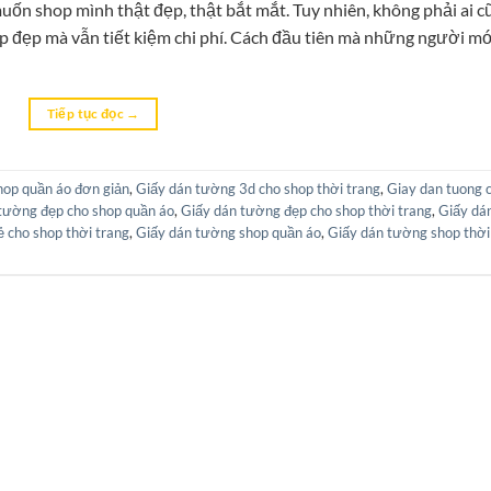
muốn shop mình thật đẹp, thật bắt mắt. Tuy nhiên, không phải ai c
hop đẹp mà vẫn tiết kiệm chi phí. Cách đầu tiên mà những người m
Tiếp tục đọc
→
shop quần áo đơn giản
,
Giấy dán tường 3d cho shop thời trang
,
Giay dan tuong 
tường đẹp cho shop quần áo
,
Giấy dán tường đẹp cho shop thời trang
,
Giấy dá
ẻ cho shop thời trang
,
Giấy dán tường shop quần áo
,
Giấy dán tường shop thời