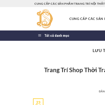
Bỏ
CUNG CẤP CÁC SẢN PHẨM TRANG TRÍ NỘI THẤT 
qua
nội
CUNG CẤP CÁC SẢN P
dung
Tất cả danh mục
LƯU 
Trang Trí Shop Thời 
ĐĂN
23