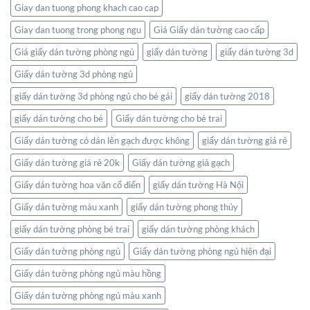
thế
Giay dan tuong phong khach cao cap
giới
ngay
Giay dan tuong trong phong ngu
Giá Giấy dán tường cao cấp
trong
không
Giá giấy dán tường phòng ngủ
giấy dán tường
giấy dán tường 3d
gian
Giấy dán tường 3d phòng ngủ
sống
của
giấy dán tường 3d phòng ngủ cho bé gái
giấy dán tường 2018
bạn
giấy dán tường cho bé
Giấy dán tường cho bé trai
Giấy dán tường có dán lên gạch được không
giấy dán tường giá rẻ
Giấy dán tường giá rẻ 20k
Giấy dán tường giả gạch
Giấy dán tường hoa văn cổ điển
giấy dán tường Hà Nội
Giấy dán tường màu xanh
giấy dán tường phong thủy
giấy dán tường phòng bé trai
giấy dán tường phòng khách
Giấy dán tường phòng ngủ
Giấy dán tường phòng ngủ hiện đại
Giấy dán tường phòng ngủ màu hồng
Giấy dán tường phòng ngủ màu xanh