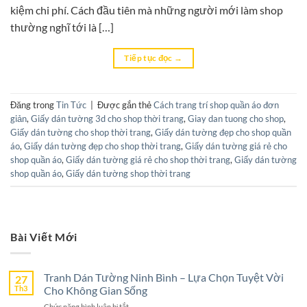
kiệm chi phí. Cách đầu tiên mà những người mới làm shop
thường nghĩ tới là […]
Tiếp tục đọc
→
Đăng trong
Tin Tức
|
Được gắn thẻ
Cách trang trí shop quần áo đơn
giản
,
Giấy dán tường 3d cho shop thời trang
,
Giay dan tuong cho shop
,
Giấy dán tường cho shop thời trang
,
Giấy dán tường đẹp cho shop quần
áo
,
Giấy dán tường đẹp cho shop thời trang
,
Giấy dán tường giá rẻ cho
shop quần áo
,
Giấy dán tường giá rẻ cho shop thời trang
,
Giấy dán tường
shop quần áo
,
Giấy dán tường shop thời trang
Bài Viết Mới
Tranh Dán Tường Ninh Bình – Lựa Chọn Tuyệt Vời
27
Th3
Cho Không Gian Sống
ở
Chức năng bình luận bị tắt