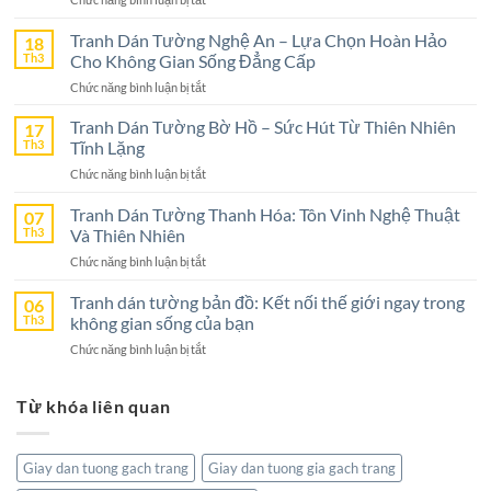
Tranh
Dán
Tranh Dán Tường Nghệ An – Lựa Chọn Hoàn Hảo
18
Tường
Th3
Cho Không Gian Sống Đẳng Cấp
Ninh
ở
Chức năng bình luận bị tắt
Bình
Tranh
–
Dán
Tranh Dán Tường Bờ Hồ – Sức Hút Từ Thiên Nhiên
17
Lựa
Tường
Th3
Tĩnh Lặng
Chọn
Nghệ
Tuyệt
ở
Chức năng bình luận bị tắt
An
Vời
Tranh
–
Cho
Dán
Tranh Dán Tường Thanh Hóa: Tôn Vinh Nghệ Thuật
07
Lựa
Không
Tường
Th3
Và Thiên Nhiên
Chọn
Gian
Bờ
Hoàn
Sống
ở
Chức năng bình luận bị tắt
Hồ
Hảo
Tranh
–
Cho
Dán
Tranh dán tường bản đồ: Kết nối thế giới ngay trong
06
Sức
Không
Tường
Th3
không gian sống của bạn
Hút
Gian
Thanh
Từ
Sống
ở
Chức năng bình luận bị tắt
Hóa:
Thiên
Đẳng
Tranh
Tôn
Nhiên
Cấp
dán
Vinh
Tĩnh
Từ khóa liên quan
tường
Nghệ
Lặng
bản
Thuật
đồ:
Và
Kết
Thiên
Giay dan tuong gach trang
Giay dan tuong gia gach trang
nối
Nhiên