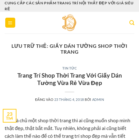
Bỏ
CUNG CẤP CÁC SẢN PHẨM TRANG TRÍ NỘI THẤT ĐẸP VỚI GIÁ SIÊU
RẺ
qua
nội
dung
LƯU TRỮ THẺ:
GIẤY DÁN TƯỜNG SHOP THỜI
TRANG
TIN TỨC
Trang Trí Shop Thời Trang Với Giấy Dán
Tường Vừa Rẻ Vừa Đẹp
ĐĂNG VÀO
23 THÁNG 4, 2018
BỞI
ADMIN
23
Th4
Nếu là chủ một shop thời trang thì ai cũng muốn shop mình
thật đẹp, thật bắt mắt. Tuy nhiên, không phải ai cũng biết
cách làm thế nào để có thể trang trí shop đẹp mà vẫn tiết