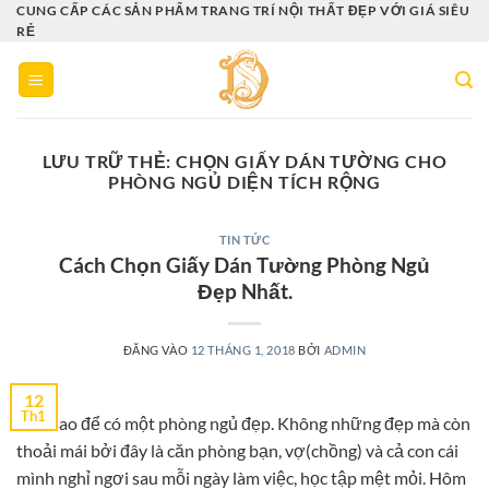
Bỏ
CUNG CẤP CÁC SẢN PHẨM TRANG TRÍ NỘI THẤT ĐẸP VỚI GIÁ SIÊU
RẺ
qua
nội
dung
LƯU TRỮ THẺ:
CHỌN GIẤY DÁN TƯỜNG CHO
PHÒNG NGỦ DIỆN TÍCH RỘNG
TIN TỨC
Cách Chọn Giấy Dán Tường Phòng Ngủ
Đẹp Nhất.
ĐĂNG VÀO
12 THÁNG 1, 2018
BỞI
ADMIN
12
Th1
Làm sao để có một phòng ngủ đẹp. Không những đẹp mà còn
thoải mái bởi đây là căn phòng bạn, vợ(chồng) và cả con cái
mình nghỉ ngơi sau mỗi ngày làm việc, học tập mệt mỏi. Hôm