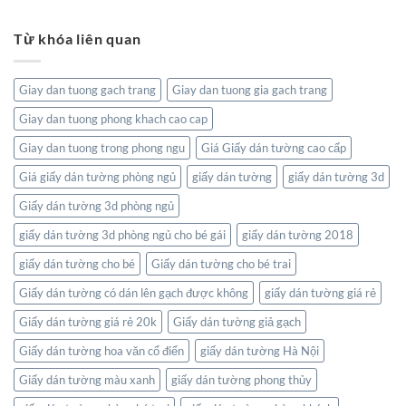
Đẳng
Tranh
Tôn
Nhiên
Cấp
dán
Vinh
Tĩnh
Từ khóa liên quan
tường
Nghệ
Lặng
bản
Thuật
đồ:
Và
Kết
Thiên
Giay dan tuong gach trang
Giay dan tuong gia gach trang
nối
Nhiên
thế
Giay dan tuong phong khach cao cap
giới
ngay
Giay dan tuong trong phong ngu
Giá Giấy dán tường cao cấp
trong
không
Giá giấy dán tường phòng ngủ
giấy dán tường
giấy dán tường 3d
gian
Giấy dán tường 3d phòng ngủ
sống
của
giấy dán tường 3d phòng ngủ cho bé gái
giấy dán tường 2018
bạn
giấy dán tường cho bé
Giấy dán tường cho bé trai
Giấy dán tường có dán lên gạch được không
giấy dán tường giá rẻ
Giấy dán tường giá rẻ 20k
Giấy dán tường giả gạch
Giấy dán tường hoa văn cổ điển
giấy dán tường Hà Nội
Giấy dán tường màu xanh
giấy dán tường phong thủy