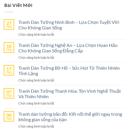
Bài Viết Mới
Tranh Dán Tường Ninh Bình – Lựa Chọn Tuyệt Vời
27
Th3
Cho Không Gian Sống
ở
Chức năng bình luận bị tắt
Tranh
Dán
Tranh Dán Tường Nghệ An – Lựa Chọn Hoàn Hảo
18
Tường
Th3
Cho Không Gian Sống Đẳng Cấp
Ninh
ở
Chức năng bình luận bị tắt
Bình
Tranh
–
Dán
Tranh Dán Tường Bờ Hồ – Sức Hút Từ Thiên Nhiên
17
Lựa
Tường
Th3
Tĩnh Lặng
Chọn
Nghệ
Tuyệt
ở
Chức năng bình luận bị tắt
An
Vời
Tranh
–
Cho
Dán
Tranh Dán Tường Thanh Hóa: Tôn Vinh Nghệ Thuật
07
Lựa
Không
Tường
Th3
Và Thiên Nhiên
Chọn
Gian
Bờ
Hoàn
Sống
ở
Chức năng bình luận bị tắt
Hồ
Hảo
Tranh
–
Cho
Dán
Tranh dán tường bản đồ: Kết nối thế giới ngay trong
06
Sức
Không
Tường
Th3
không gian sống của bạn
Hút
Gian
Thanh
Từ
Sống
ở
Chức năng bình luận bị tắt
Hóa:
Thiên