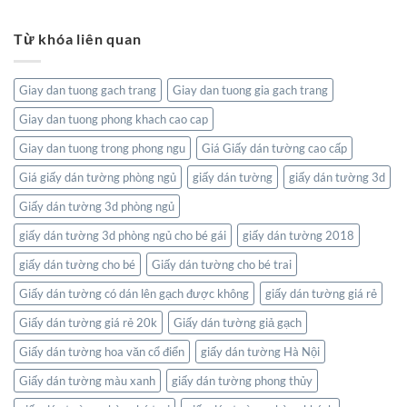
Đẳng
Tranh
Tôn
Nhiên
Cấp
dán
Vinh
Tĩnh
Từ khóa liên quan
tường
Nghệ
Lặng
bản
Thuật
đồ:
Và
Kết
Thiên
Giay dan tuong gach trang
Giay dan tuong gia gach trang
nối
Nhiên
thế
Giay dan tuong phong khach cao cap
giới
ngay
Giay dan tuong trong phong ngu
Giá Giấy dán tường cao cấp
trong
không
Giá giấy dán tường phòng ngủ
giấy dán tường
giấy dán tường 3d
gian
Giấy dán tường 3d phòng ngủ
sống
của
giấy dán tường 3d phòng ngủ cho bé gái
giấy dán tường 2018
bạn
giấy dán tường cho bé
Giấy dán tường cho bé trai
Giấy dán tường có dán lên gạch được không
giấy dán tường giá rẻ
Giấy dán tường giá rẻ 20k
Giấy dán tường giả gạch
Giấy dán tường hoa văn cổ điển
giấy dán tường Hà Nội
Giấy dán tường màu xanh
giấy dán tường phong thủy