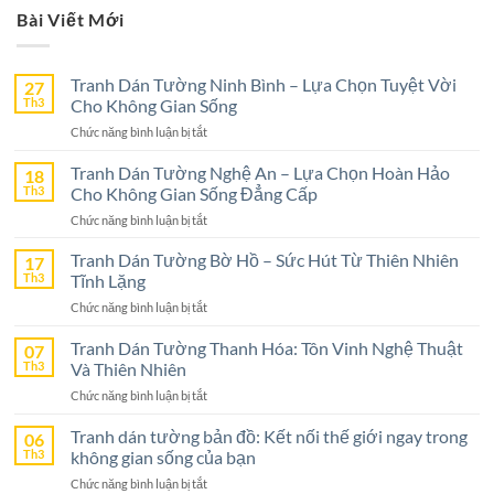
Bài Viết Mới
Tranh Dán Tường Ninh Bình – Lựa Chọn Tuyệt Vời
27
Th3
Cho Không Gian Sống
ở
Chức năng bình luận bị tắt
Tranh
Dán
Tranh Dán Tường Nghệ An – Lựa Chọn Hoàn Hảo
18
Tường
Th3
Cho Không Gian Sống Đẳng Cấp
Ninh
ở
Chức năng bình luận bị tắt
Bình
Tranh
–
Dán
Tranh Dán Tường Bờ Hồ – Sức Hút Từ Thiên Nhiên
17
Lựa
Tường
Th3
Tĩnh Lặng
Chọn
Nghệ
Tuyệt
ở
Chức năng bình luận bị tắt
An
Vời
Tranh
–
Cho
Dán
Tranh Dán Tường Thanh Hóa: Tôn Vinh Nghệ Thuật
07
Lựa
Không
Tường
Th3
Và Thiên Nhiên
Chọn
Gian
Bờ
Hoàn
Sống
ở
Chức năng bình luận bị tắt
Hồ
Hảo
Tranh
–
Cho
Dán
Tranh dán tường bản đồ: Kết nối thế giới ngay trong
06
Sức
Không
Tường
Th3
không gian sống của bạn
Hút
Gian
Thanh
Từ
Sống
ở
Chức năng bình luận bị tắt
Hóa:
Thiên