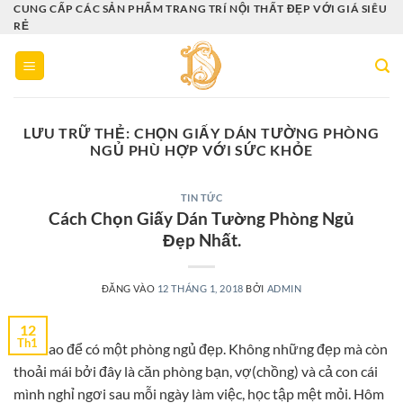
Bỏ
CUNG CẤP CÁC SẢN PHẨM TRANG TRÍ NỘI THẤT ĐẸP VỚI GIÁ SIÊU
RẺ
qua
nội
dung
LƯU TRỮ THẺ:
CHỌN GIẤY DÁN TƯỜNG PHÒNG
NGỦ PHÙ HỢP VỚI SỨC KHỎE
TIN TỨC
Cách Chọn Giấy Dán Tường Phòng Ngủ
Đẹp Nhất.
ĐĂNG VÀO
12 THÁNG 1, 2018
BỞI
ADMIN
12
Th1
Làm sao để có một phòng ngủ đẹp. Không những đẹp mà còn
thoải mái bởi đây là căn phòng bạn, vợ(chồng) và cả con cái
mình nghỉ ngơi sau mỗi ngày làm việc, học tập mệt mỏi. Hôm