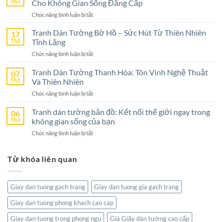
Th3
Cho Không Gian Sống Đẳng Cấp
Ninh
ở
Chức năng bình luận bị tắt
Bình
Tranh
–
Dán
Tranh Dán Tường Bờ Hồ – Sức Hút Từ Thiên Nhiên
17
Lựa
Tường
Th3
Tĩnh Lặng
Chọn
Nghệ
Tuyệt
ở
Chức năng bình luận bị tắt
An
Vời
Tranh
–
Cho
Dán
Tranh Dán Tường Thanh Hóa: Tôn Vinh Nghệ Thuật
07
Lựa
Không
Tường
Th3
Và Thiên Nhiên
Chọn
Gian
Bờ
Hoàn
Sống
ở
Chức năng bình luận bị tắt
Hồ
Hảo
Tranh
–
Cho
Dán
Tranh dán tường bản đồ: Kết nối thế giới ngay trong
06
Sức
Không
Tường
Th3
không gian sống của bạn
Hút
Gian
Thanh
Từ
Sống
ở
Chức năng bình luận bị tắt
Hóa:
Thiên
Đẳng
Tranh
Tôn
Nhiên
Cấp
dán
Vinh
Tĩnh
Từ khóa liên quan
tường
Nghệ
Lặng
bản
Thuật
đồ:
Và
Kết
Thiên
Giay dan tuong gach trang
Giay dan tuong gia gach trang
nối
Nhiên
thế
Giay dan tuong phong khach cao cap
giới
ngay
Giay dan tuong trong phong ngu
Giá Giấy dán tường cao cấp