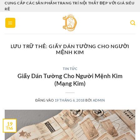
Bỏ
CUNG CẤP CÁC SẢN PHẨM TRANG TRÍ NỘI THẤT ĐẸP VỚI GIÁ SIÊU
RẺ
qua
nội
dung
LƯU TRỮ THẺ:
GIẤY DÁN TƯỜNG CHO NGƯỜI
MỆNH KIM
TIN TỨC
Giấy Dán Tường Cho Người Mệnh Kim
(Mạng Kim)
ĐĂNG VÀO
19 THÁNG 6, 2018
BỞI
ADMIN
19
Th6