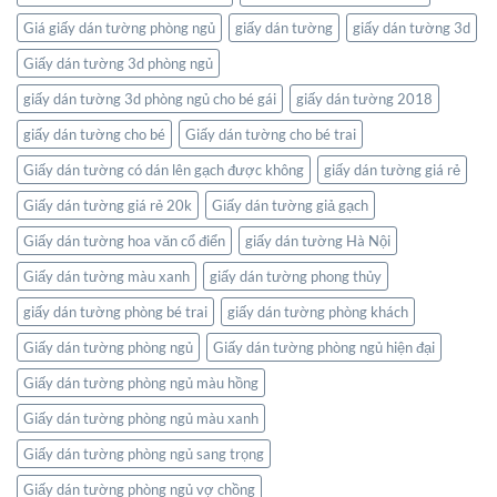
trong
không
Giá giấy dán tường phòng ngủ
giấy dán tường
giấy dán tường 3d
gian
Giấy dán tường 3d phòng ngủ
sống
của
giấy dán tường 3d phòng ngủ cho bé gái
giấy dán tường 2018
bạn
giấy dán tường cho bé
Giấy dán tường cho bé trai
Giấy dán tường có dán lên gạch được không
giấy dán tường giá rẻ
Giấy dán tường giá rẻ 20k
Giấy dán tường giả gạch
Giấy dán tường hoa văn cổ điển
giấy dán tường Hà Nội
Giấy dán tường màu xanh
giấy dán tường phong thủy
giấy dán tường phòng bé trai
giấy dán tường phòng khách
Giấy dán tường phòng ngủ
Giấy dán tường phòng ngủ hiện đại
Giấy dán tường phòng ngủ màu hồng
Giấy dán tường phòng ngủ màu xanh
Giấy dán tường phòng ngủ sang trọng
Giấy dán tường phòng ngủ vợ chồng