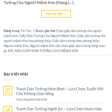
Tường Cho Người Mệnh Kim (Mạng […]
Tiếp tục đọc
→
Đăng trong
Tin Tức
|
Được gắn thẻ
Chọn giấy dán tường cho người
mệnh kim
,
Giấy Dán Tường Cho Người Mệnh Kim
,
Giấy dán tường cho
người mệnh Kim hợp phong thủy
,
Giấy dán tường theo phong thủy:
Người mệnh Kim
,
Người mệnh Kim cần chọn giấy dán tường tông màu
gì
,
SẮC MÀU GIẤY DÁN TƯỜNG CHO MỆNH KIM
Bài Viết Mới
Tranh Dán Tường Ninh Bình – Lựa Chọn Tuyệt Vời
27
Th3
Cho Không Gian Sống
ở
Chức năng bình luận bị tắt
Tranh
Dán
Tranh Dán Tường Nghệ An – Lựa Chọn Hoàn Hảo
18
Tường