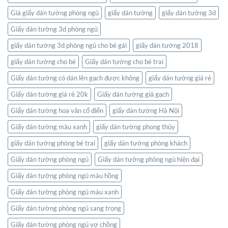
trong
không
Giá giấy dán tường phòng ngủ
giấy dán tường
giấy dán tường 3d
gian
Giấy dán tường 3d phòng ngủ
sống
của
giấy dán tường 3d phòng ngủ cho bé gái
giấy dán tường 2018
bạn
giấy dán tường cho bé
Giấy dán tường cho bé trai
Giấy dán tường có dán lên gạch được không
giấy dán tường giá rẻ
Giấy dán tường giá rẻ 20k
Giấy dán tường giả gạch
Giấy dán tường hoa văn cổ điển
giấy dán tường Hà Nội
Giấy dán tường màu xanh
giấy dán tường phong thủy
giấy dán tường phòng bé trai
giấy dán tường phòng khách
Giấy dán tường phòng ngủ
Giấy dán tường phòng ngủ hiện đại
Giấy dán tường phòng ngủ màu hồng
Giấy dán tường phòng ngủ màu xanh
Giấy dán tường phòng ngủ sang trọng
Giấy dán tường phòng ngủ vợ chồng