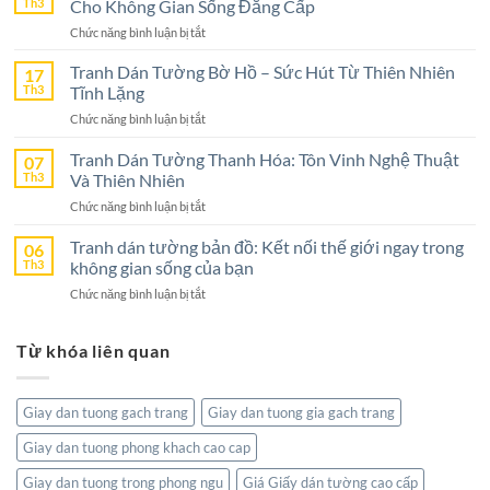
Th3
Cho Không Gian Sống Đẳng Cấp
Ninh
ở
Chức năng bình luận bị tắt
Bình
Tranh
–
Dán
Tranh Dán Tường Bờ Hồ – Sức Hút Từ Thiên Nhiên
17
Lựa
Tường
Th3
Tĩnh Lặng
Chọn
Nghệ
Tuyệt
ở
Chức năng bình luận bị tắt
An
Vời
Tranh
–
Cho
Dán
Tranh Dán Tường Thanh Hóa: Tôn Vinh Nghệ Thuật
07
Lựa
Không
Tường
Th3
Và Thiên Nhiên
Chọn
Gian
Bờ
Hoàn
Sống
ở
Chức năng bình luận bị tắt
Hồ
Hảo
Tranh
–
Cho
Dán
Tranh dán tường bản đồ: Kết nối thế giới ngay trong
06
Sức
Không
Tường
Th3
không gian sống của bạn
Hút
Gian
Thanh
Từ
Sống
ở
Chức năng bình luận bị tắt
Hóa:
Thiên
Đẳng
Tranh
Tôn
Nhiên
Cấp
dán
Vinh
Tĩnh
Từ khóa liên quan
tường
Nghệ
Lặng
bản
Thuật
đồ:
Và
Kết
Thiên
Giay dan tuong gach trang
Giay dan tuong gia gach trang
nối
Nhiên
thế
Giay dan tuong phong khach cao cap
giới
ngay
Giay dan tuong trong phong ngu
Giá Giấy dán tường cao cấp