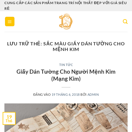
Bỏ
CUNG CẤP CÁC SẢN PHẨM TRANG TRÍ NỘI THẤT ĐẸP VỚI GIÁ SIÊU
RẺ
qua
nội
dung
LƯU TRỮ THẺ:
SẮC MÀU GIẤY DÁN TƯỜNG CHO
MỆNH KIM
TIN TỨC
Giấy Dán Tường Cho Người Mệnh Kim
(Mạng Kim)
ĐĂNG VÀO
19 THÁNG 6, 2018
BỞI
ADMIN
19
Th6