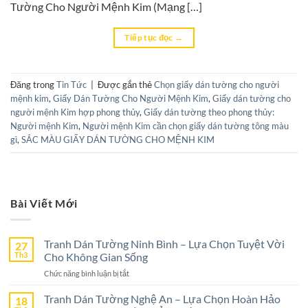
Tường Cho Người Mệnh Kim (Mạng […]
Tiếp tục đọc
→
Đăng trong
Tin Tức
|
Được gắn thẻ
Chọn giấy dán tường cho người
mệnh kim
,
Giấy Dán Tường Cho Người Mệnh Kim
,
Giấy dán tường cho
người mệnh Kim hợp phong thủy
,
Giấy dán tường theo phong thủy:
Người mệnh Kim
,
Người mệnh Kim cần chọn giấy dán tường tông màu
gì
,
SẮC MÀU GIẤY DÁN TƯỜNG CHO MỆNH KIM
Bài Viết Mới
Tranh Dán Tường Ninh Bình – Lựa Chọn Tuyệt Vời
27
Th3
Cho Không Gian Sống
ở
Chức năng bình luận bị tắt
Tranh
Dán
Tranh Dán Tường Nghệ An – Lựa Chọn Hoàn Hảo
18
Tường