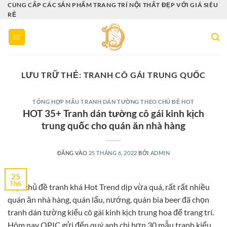
Bỏ
CUNG CẤP CÁC SẢN PHẨM TRANG TRÍ NỘI THẤT ĐẸP VỚI GIÁ SIÊU
RẺ
qua
nội
dung
LƯU TRỮ THẺ:
TRANH CÔ GÁI TRUNG QUỐC
TỔNG HỢP MẪU TRANH DÁN TƯỜNG THEO CHỦ ĐỀ HOT
HOT 35+ Tranh dán tường cô gái kinh kịch
trung quốc cho quán ăn nhà hàng
ĐĂNG VÀO
25 THÁNG 6, 2022
BỞI
ADMIN
25
Th6
Một chủ đề tranh khá Hot Trend dịp vừa quá, rất rất nhiều
quán ăn nhà hàng, quán lẩu, nướng, quán bia beer đã chọn
tranh dán tường kiểu cô gái kinh kịch trung hoa để trang trí.
Hôm nay OPIC gửi đến quý anh chị hơn 30 mẫu tranh kiểu