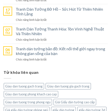
Chức năng bình luận bị tắt
Bình
Tranh
–
Dán
Tranh Dán Tường Bờ Hồ – Sức Hút Từ Thiên Nhiên
17
Lựa
Tường
Th3
Tĩnh Lặng
Chọn
Nghệ
Tuyệt
ở
Chức năng bình luận bị tắt
An
Vời
Tranh
–
Cho
Dán
Tranh Dán Tường Thanh Hóa: Tôn Vinh Nghệ Thuật
07
Lựa
Không
Tường
Th3
Và Thiên Nhiên
Chọn
Gian
Bờ
Hoàn
Sống
ở
Chức năng bình luận bị tắt
Hồ
Hảo
Tranh
–
Cho
Dán
Tranh dán tường bản đồ: Kết nối thế giới ngay trong
06
Sức
Không
Tường
Th3
không gian sống của bạn
Hút
Gian
Thanh
Từ
Sống
ở
Chức năng bình luận bị tắt
Hóa:
Thiên
Đẳng
Tranh
Tôn
Nhiên
Cấp
dán
Vinh
Tĩnh
Từ khóa liên quan
tường
Nghệ
Lặng
bản
Thuật
đồ:
Và
Kết
Thiên
Giay dan tuong gach trang
Giay dan tuong gia gach trang
nối
Nhiên
thế
Giay dan tuong phong khach cao cap
giới
ngay
Giay dan tuong trong phong ngu
Giá Giấy dán tường cao cấp
trong
không
Giá giấy dán tường phòng ngủ
giấy dán tường
giấy dán tường 3d