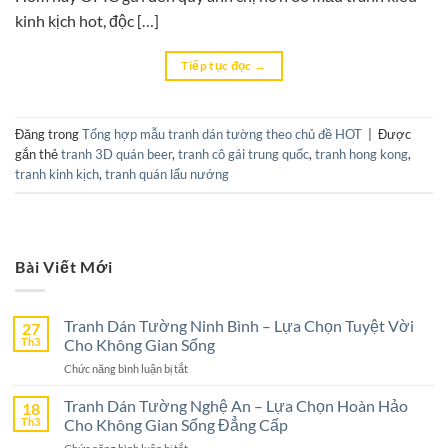
kinh kịch hot, độc […]
Tiếp tục đọc
→
Đăng trong
Tổng hợp mẫu tranh dán tường theo chủ đề HOT
|
Được
gắn thẻ
tranh 3D quán beer
,
tranh cô gái trung quốc
,
tranh hong kong
,
tranh kinh kịch
,
tranh quán lẩu nướng
Bài Viết Mới
Tranh Dán Tường Ninh Bình – Lựa Chọn Tuyệt Vời
27
Th3
Cho Không Gian Sống
ở
Chức năng bình luận bị tắt
Tranh
Dán
Tranh Dán Tường Nghệ An – Lựa Chọn Hoàn Hảo
18
Tường
Th3
Cho Không Gian Sống Đẳng Cấp
Ninh
ở