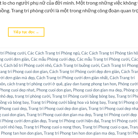
t lo cho người phụ nữ của đời mình. Một trong những việc không
chồng. Trang trí phòng cưới là một trong những công đoạn quan tr
Tiếp tục đọc
→
trí Phòng cưới
,
Các Cách Trang trí Phòng ngủ
,
Các Cách Trang trí Phòng tân h
òng cưới đơn giản
,
Các mẫu Phòng cưới đẹp
,
Các mẫu Trang trí Phòng cưới
,
Các
ới
,
Cách bố trí Phòng cưới nhỏ
,
Cách Trang trí buồng cưới
,
Cach Trang tri Phong
ang tri Phong cuoi don gian
,
Cách Trang trí Phòng cưới đẹp đơn giản
,
Cách Tra
ưới đơn giản mà đẹp
,
Cách Trang trí Phòng cưới đơn giản nhất
,
Cách Trang trí
hôn
,
cách trang trí phòng cưới ở quê
,
giay dan tuong phong tan hon
,
Phòng cướ
Phong cuoi dep nhat
,
Phong cuoi don gian
,
Phong cuoi don gian ma dep
,
Phòng c
nhỏ đẹp
,
trang trí phòng cưới
,
Trang trí Phòng cưới bằng bóng bay
,
Trang trí P
hồng và bóng bay
,
Trang trí Phòng cưới bằng hoa và bóng bay
,
Trang tri Phong c
 Phong cuoi dep
,
Trang tri Phong cuoi dep don gian
,
Trang tri Phong cuoi dep nh
g cuoi don gian
,
Trang tri Phong cuoi don gian ma dep
,
Trang trí Phòng cưới đẹp
rí Phòng cưới đơn giản đẹp
,
Trang trí Phòng cưới hiện đại
,
Trang trí Phòng cưới
cưới nhỏ hẹp
,
Trang tri Phong cuoi o nong thon
,
Trang tri Phong cuoi o que
,
Tran
i Phong tan hon don gian
,
Trang tri Phong tan hon don gian ma dep
,
Trang trí P