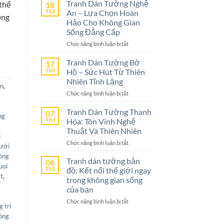
Dán
Tranh Dán Tường Nghệ
 thể
18
Tường
Th3
An – Lựa Chọn Hoàn
ọng
Ninh
Hảo Cho Không Gian
Bình
Sống Đẳng Cấp
–
ở
Chức năng bình luận bị tắt
Lựa
Tranh
Chọn
Dán
Tranh Dán Tường Bờ
Tuyệt
17
Tường
Vời
Th3
Hồ – Sức Hút Từ Thiên
Nghệ
Cho
Nhiên Tĩnh Lặng
ôn
,
An
Không
ở
Chức năng bình luận bị tắt
–
Gian
Tranh
Lựa
Sống
Dán
Tranh Dán Tường Thanh
Chọn
07
ng
Tường
Th3
Hóa: Tôn Vinh Nghệ
Hoàn
Bờ
Hảo
Thuật Và Thiên Nhiên
Hồ
i
Cho
ở
Chức năng bình luận bị tắt
–
Không
ưới
Tranh
Sức
Gian
hòng
Dán
Tranh dán tường bản
Hút
06
Sống
uoi
Tường
Th3
đồ: Kết nối thế giới ngay
Từ
Đẳng
at
,
Thanh
Thiên
trong không gian sống
Cấp
Hóa:
Nhiên
của bạn
Tôn
Tĩnh
ở
Chức năng bình luận bị tắt
Vinh
Lặng
g tri
Tranh
Nghệ
hòng
dán
Thuật