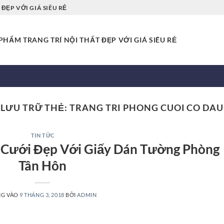
ĐẸP VỚI GIÁ SIÊU RẺ
HẨM TRANG TRÍ NỘI THẤT ĐẸP VỚI GIÁ SIÊU RẺ
LƯU TRỮ THẺ:
TRANG TRI PHONG CUOI CO DAU
TIN TỨC
g Cưới Đẹp Với Giấy Dán Tường Phòng
Tân Hôn
NG VÀO
9 THÁNG 3, 2018
BỞI
ADMIN