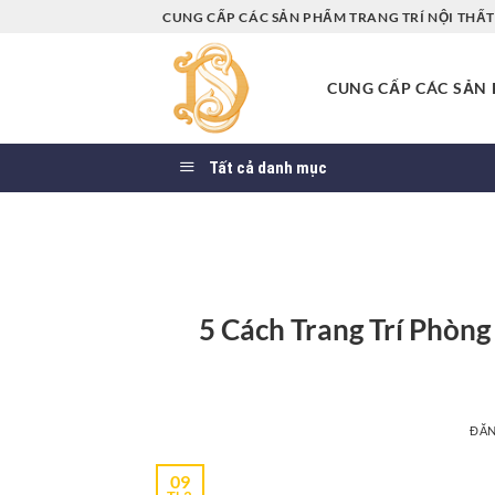
Bỏ
CUNG CẤP CÁC SẢN PHẨM TRANG TRÍ NỘI THẤT 
qua
nội
CUNG CẤP CÁC SẢN P
dung
Tất cả danh mục
5 Cách Trang Trí Phòn
ĐĂ
09