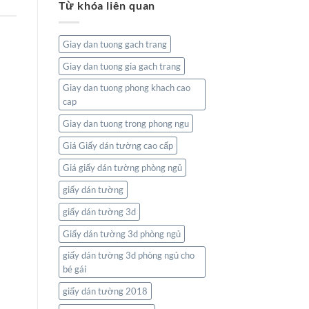
Từ khóa liên quan
tường
Và
bản
Thiên
đồ:
Nhiên
Kết
Giay dan tuong gach trang
nối
thế
Giay dan tuong gia gach trang
giới
ngay
Giay dan tuong phong khach cao
trong
cap
không
gian
Giay dan tuong trong phong ngu
sống
của
Giá Giấy dán tường cao cấp
bạn
Giá giấy dán tường phòng ngủ
giấy dán tường
giấy dán tường 3d
Giấy dán tường 3d phòng ngủ
giấy dán tường 3d phòng ngủ cho
bé gái
giấy dán tường 2018