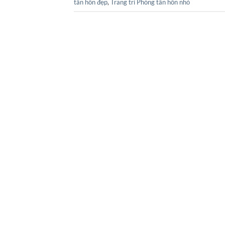
tân hôn đẹp
,
Trang trí Phòng tân hôn nhỏ