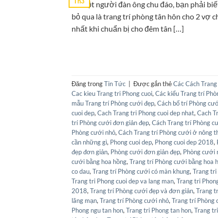
Th3
Là một người đàn ông chu đáo, bạn phải biế
bỏ qua là trang trí phòng tân hôn cho 2 vợ 
nhất khi chuẩn bị cho đêm tân […]
Đăng trong
Tin Tức
|
Được gắn thẻ
Các Cách Trang 
Cac kieu Trang tri Phong cuoi
,
Các kiểu Trang trí Ph
mẫu Trang trí Phòng cưới đẹp
,
Cách bố trí Phòng cư
cuoi dep
,
Cach Trang tri Phong cuoi dep nhat
,
Cach Tr
trí Phòng cưới đơn giản đẹp
,
Cách Trang trí Phòng c
Phòng cưới nhỏ
,
Cách Trang trí Phòng cưới ở nông t
cần những gì
,
Phong cuoi dep
,
Phong cuoi dep 2018
,
đẹp đơn giản
,
Phòng cưới đơn giản đẹp
,
Phòng cưới 
cưới bằng hoa hồng
,
Trang trí Phòng cưới bằng hoa 
co dau
,
Trang trí Phòng cưới có màn khung
,
Trang tri
Trang tri Phong cuoi dep va lang man
,
Trang tri Phon
2018
,
Trang trí Phòng cưới đẹp và đơn giản
,
Trang t
lãng mạn
,
Trang trí Phòng cưới nhỏ
,
Trang trí Phòng 
Phong ngu tan hon
,
Trang tri Phong tan hon
,
Trang tr