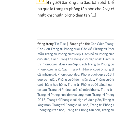
Th3
Là một người đàn ông chu đáo, bạn phải biế
bỏ qua là trang trí phòng tân hôn cho 2 vợ 
nhất khi chuẩn bị cho đêm tân […]
Đăng trong
Tin Tức
|
Được gắn thẻ
Các Cách Trang 
Cac kieu Trang tri Phong cuoi
,
Các kiểu Trang trí Ph
mẫu Trang trí Phòng cưới đẹp
,
Cách bố trí Phòng cư
cuoi dep
,
Cach Trang tri Phong cuoi dep nhat
,
Cach Tr
trí Phòng cưới đơn giản đẹp
,
Cách Trang trí Phòng c
Phòng cưới nhỏ
,
Cách Trang trí Phòng cưới ở nông t
cần những gì
,
Phong cuoi dep
,
Phong cuoi dep 2018
,
đẹp đơn giản
,
Phòng cưới đơn giản đẹp
,
Phòng cưới 
cưới bằng hoa hồng
,
Trang trí Phòng cưới bằng hoa 
co dau
,
Trang trí Phòng cưới có màn khung
,
Trang tri
Trang tri Phong cuoi dep va lang man
,
Trang tri Phon
2018
,
Trang trí Phòng cưới đẹp và đơn giản
,
Trang t
lãng mạn
,
Trang trí Phòng cưới nhỏ
,
Trang trí Phòng 
Phong ngu tan hon
,
Trang tri Phong tan hon
,
Trang tr