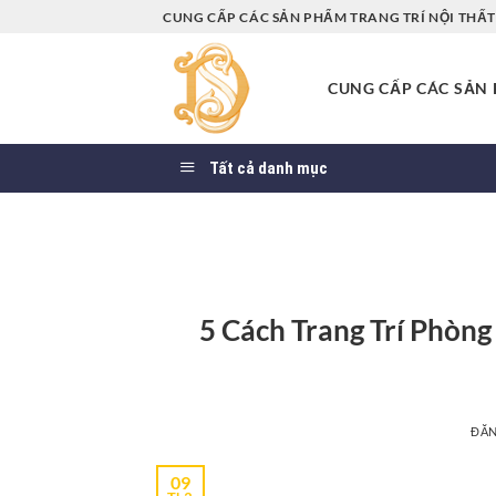
Bỏ
CUNG CẤP CÁC SẢN PHẨM TRANG TRÍ NỘI THẤT 
qua
nội
CUNG CẤP CÁC SẢN P
dung
Tất cả danh mục
5 Cách Trang Trí Phòn
ĐĂ
09