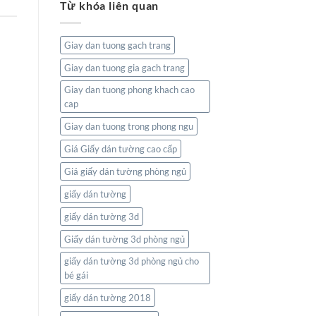
Từ khóa liên quan
tường
Và
bản
Thiên
đồ:
Nhiên
Kết
Giay dan tuong gach trang
nối
thế
Giay dan tuong gia gach trang
giới
ngay
Giay dan tuong phong khach cao
trong
cap
không
gian
Giay dan tuong trong phong ngu
sống
của
Giá Giấy dán tường cao cấp
bạn
Giá giấy dán tường phòng ngủ
giấy dán tường
giấy dán tường 3d
Giấy dán tường 3d phòng ngủ
giấy dán tường 3d phòng ngủ cho
bé gái
giấy dán tường 2018