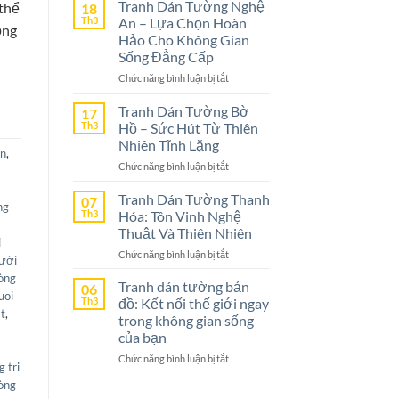
Dán
Tranh Dán Tường Nghệ
 thể
18
Tường
Th3
An – Lựa Chọn Hoàn
ọng
Ninh
Hảo Cho Không Gian
Bình
Sống Đẳng Cấp
–
ở
Chức năng bình luận bị tắt
Lựa
Tranh
Chọn
Dán
Tranh Dán Tường Bờ
Tuyệt
17
Tường
Vời
Th3
Hồ – Sức Hút Từ Thiên
Nghệ
Cho
Nhiên Tĩnh Lặng
ôn
,
An
Không
ở
Chức năng bình luận bị tắt
–
Gian
Tranh
Lựa
Sống
Dán
Tranh Dán Tường Thanh
Chọn
07
ng
Tường
Th3
Hóa: Tôn Vinh Nghệ
Hoàn
Bờ
Hảo
Thuật Và Thiên Nhiên
Hồ
i
Cho
ở
Chức năng bình luận bị tắt
–
Không
ưới
Tranh
Sức
Gian
hòng
Dán
Tranh dán tường bản
Hút
06
Sống
uoi
Tường
Th3
đồ: Kết nối thế giới ngay
Từ
Đẳng
at
,
Thanh
Thiên
trong không gian sống
Cấp
Hóa:
Nhiên
của bạn
Tôn
Tĩnh
ở
Chức năng bình luận bị tắt
Vinh
Lặng
g tri
Tranh
Nghệ
hòng
dán
Thuật