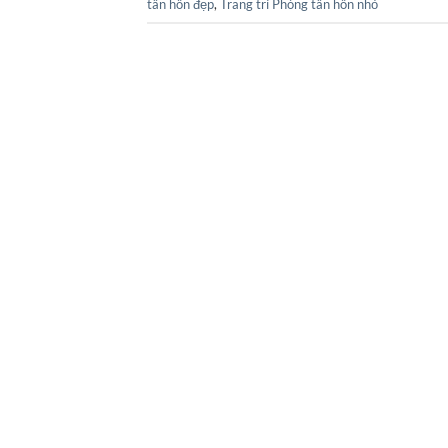
tân hôn đẹp
,
Trang trí Phòng tân hôn nhỏ