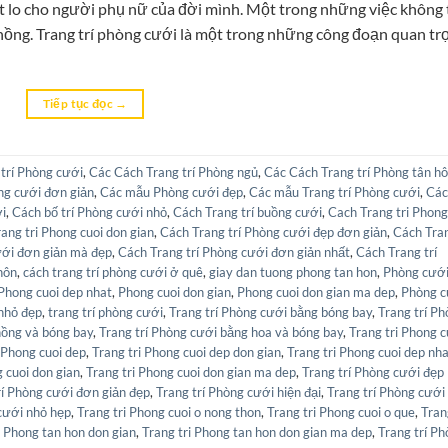
t lo cho người phụ nữ của đời mình. Một trong những việc không
chồng. Trang trí phòng cưới là một trong những công đoạn quan tr
Tiếp tục đọc
→
trí Phòng cưới
,
Các Cách Trang trí Phòng ngủ
,
Các Cách Trang trí Phòng tân h
òng cưới đơn giản
,
Các mẫu Phòng cưới đẹp
,
Các mẫu Trang trí Phòng cưới
,
Các
ới
,
Cách bố trí Phòng cưới nhỏ
,
Cách Trang trí buồng cưới
,
Cach Trang tri Phong
ang tri Phong cuoi don gian
,
Cách Trang trí Phòng cưới đẹp đơn giản
,
Cách Tra
ưới đơn giản mà đẹp
,
Cách Trang trí Phòng cưới đơn giản nhất
,
Cách Trang trí
hôn
,
cách trang trí phòng cưới ở quê
,
giay dan tuong phong tan hon
,
Phòng cướ
Phong cuoi dep nhat
,
Phong cuoi don gian
,
Phong cuoi don gian ma dep
,
Phòng c
nhỏ đẹp
,
trang trí phòng cưới
,
Trang trí Phòng cưới bằng bóng bay
,
Trang trí P
hồng và bóng bay
,
Trang trí Phòng cưới bằng hoa và bóng bay
,
Trang tri Phong c
 Phong cuoi dep
,
Trang tri Phong cuoi dep don gian
,
Trang tri Phong cuoi dep nh
g cuoi don gian
,
Trang tri Phong cuoi don gian ma dep
,
Trang trí Phòng cưới đẹp
rí Phòng cưới đơn giản đẹp
,
Trang trí Phòng cưới hiện đại
,
Trang trí Phòng cưới
cưới nhỏ hẹp
,
Trang tri Phong cuoi o nong thon
,
Trang tri Phong cuoi o que
,
Tran
i Phong tan hon don gian
,
Trang tri Phong tan hon don gian ma dep
,
Trang trí P